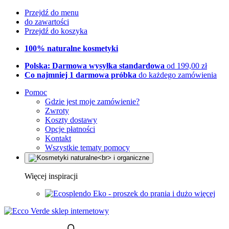
Przejdź do menu
do zawartości
Przejdź do koszyka
100% naturalne kosmetyki
Polska: Darmowa wysyłka standardowa
od 199,00 zł
Co najmniej 1 darmowa próbka
do każdego zamówienia
Pomoc
Gdzie jest moje zamówienie?
Zwroty
Koszty dostawy
Opcje płatności
Kontakt
Wszystkie tematy pomocy
Więcej inspiracji
Eko - proszek do prania i dużo więcej