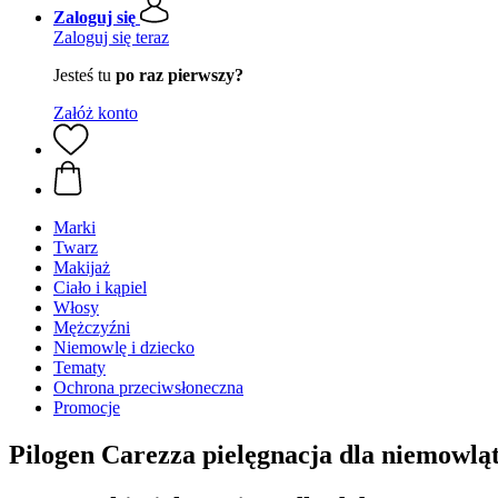
Zaloguj się
Zaloguj się teraz
Jesteś tu
po raz pierwszy?
Załóż konto
Marki
Twarz
Makijaż
Ciało i kąpiel
Włosy
Mężczyźni
Niemowlę i dziecko
Tematy
Ochrona przeciwsłoneczna
Promocje
Pilogen Carezza pielęgnacja dla niemowlą