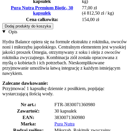
kapsułek
kg)
Pura Nutra Premium Biotic, 30
77,00 zł
kapsułek
(4 812,50 zł / kg)
Cena całkowita:
154,00 zł
Dodaj produkty do koszyka
Opis
Hydra Balance opiera się na formule ekstraktu z rokitnika, owoców
noni i miłorzębu japońskiego. Centralnym elementem jest wysokiej
jakości proszek Omegia, otrzymywany z soku i oleju z owoców
rokitnika zwyczajnego. Kombinacja ziół została opracowana z
myślą o kobietach i ich potrzebach. Nieskomplikowane
przyjmowanie umożliwia łatwą integrację z każdym istniejącym
nawykiem.
Zalecane dawkowanie:
Przyjmować 1 kapsułkę dziennie z posiłkiem, popijając
wystarczającą ilością wody.
Nr art.:
FTR-3830071360980
Zawartość:
30 kapsułek
EAN:
3830071360980
Marka:
Pura Nutra
Rodzaj rośliny:
Miłorząb, Rokitnik zwyczajny