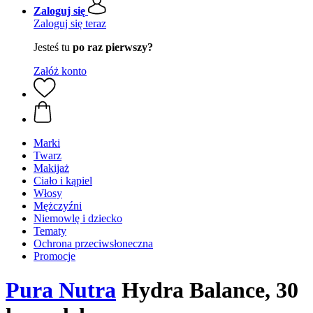
Zaloguj się
Zaloguj się teraz
Jesteś tu
po raz pierwszy?
Załóż konto
Marki
Twarz
Makijaż
Ciało i kąpiel
Włosy
Mężczyźni
Niemowlę i dziecko
Tematy
Ochrona przeciwsłoneczna
Promocje
Pura Nutra
Hydra Balance, 30