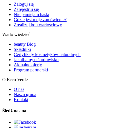
Zaloguj się
Zarejestruj się
Nie pamiętam hasła
Gdzie jest moje zamówienie?
Zrealizuj bon wartościowy
Warto wiedzieć
beauty Blog
Składniki
Certyfikaty kosmetyków naturalnych
Jak dbamy o środowisko
Aktualne oferty
Program partnerski
O Ecco Verde
O nas
Nasza grupa
Kontakt
Śledź nas na