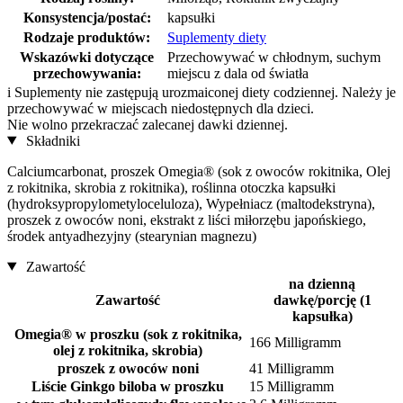
Konsystencja/postać:
kapsułki
Rodzaje produktów:
Suplementy diety
Wskazówki dotyczące
Przechowywać w chłodnym, suchym
przechowywania:
miejscu z dala od światła
i
Suplementy nie zastępują urozmaiconej diety codziennej. Należy je
przechowywać w miejscach niedostępnych dla dzieci.
Nie wolno przekraczać zalecanej dawki dziennej.
Składniki
Calciumcarbonat, proszek Omegia® (sok z owoców rokitnika, Olej
z rokitnika, skrobia z rokitnika), roślinna otoczka kapsułki
(hydroksypropylometyloceluloza), Wypełniacz (maltodekstryna),
proszek z owoców noni, ekstrakt z liści miłorzębu japońskiego,
środek antyadhezyjny (stearynian magnezu)
Zawartość
na dzienną
Zawartość
dawkę/porcję (1
kapsułka)
Omegia® w proszku (sok z rokitnika,
166 Milligramm
olej z rokitnika, skrobia)
proszek z owoców noni
41 Milligramm
Liście Ginkgo biloba w proszku
15 Milligramm