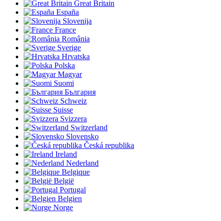
Great Britain
España
Slovenija
France
România
Sverige
Hrvatska
Polska
Magyar
Suomi
България
Schweiz
Suisse
Svizzera
Switzerland
Slovensko
Česká republika
Ireland
Nederland
Belgique
België
Portugal
Belgien
Norge