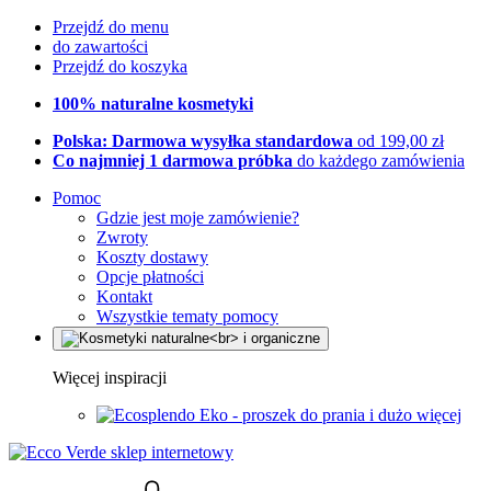
Przejdź do menu
do zawartości
Przejdź do koszyka
100% naturalne kosmetyki
Polska: Darmowa wysyłka standardowa
od 199,00 zł
Co najmniej 1 darmowa próbka
do każdego zamówienia
Pomoc
Gdzie jest moje zamówienie?
Zwroty
Koszty dostawy
Opcje płatności
Kontakt
Wszystkie tematy pomocy
Więcej inspiracji
Eko - proszek do prania i dużo więcej