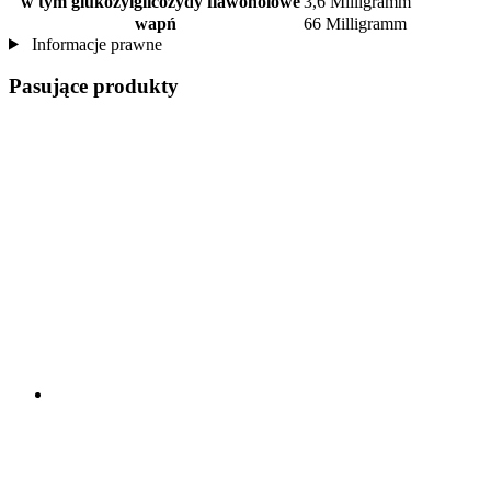
w tym glukozylglicozydy flawonolowe
3,6 Milligramm
wapń
66 Milligramm
Informacje prawne
Pasujące produkty