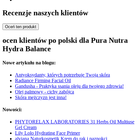
Recenzje naszych klientów
Oceń ten produkt
ocen klientów po polski dla Pura Nutra
Hydra Balance
Nowe artykułu na blogu:
Antyoksydanty, których potrzebuje Twoja skóra
Radiance Firming Facial Oil
Gandusha - Praktyka ssania oleju dla twojego zdrowia!
Olej palmowy - cichy zabójca
Skóra mężczyzn jest inna!
Nowości:
PHYTORELAX LABORATORIES 31 Herbs Oil Multiuse
Gel Cream
Lily Lolo Hydrating Face Primer
alviana Naturkosmetik Krem do rąk i paznokci