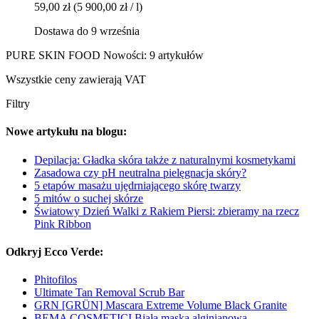
59,00 zł
(5 900,00 zł / l)
Dostawa do 9 września
PURE SKIN FOOD Nowości: 9 artykułów
Wszystkie ceny zawierają VAT
Filtry
Nowe artykułu na blogu:
Depilacja: Gładka skóra także z naturalnymi kosmetykami
Zasadowa czy pH neutralna pielęgnacja skóry?
5 etapów masażu ujędrniającego skórę twarzy
5 mitów o suchej skórze
Światowy Dzień Walki z Rakiem Piersi: zbieramy na rzecz
Pink Ribbon
Odkryj Ecco Verde:
Phitofilos
Ultimate Tan Removal Scrub Bar
GRN [GRÜN] Mascara Extreme Volume Black Granite
BEMA COSMETICI Biała maska alginianowa