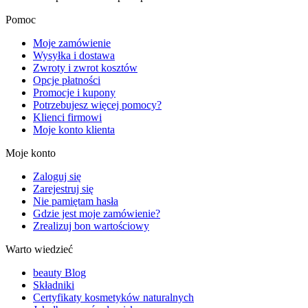
Pomoc
Moje zamówienie
Wysyłka i dostawa
Zwroty i zwrot kosztów
Opcje płatności
Promocje i kupony
Potrzebujesz więcej pomocy?
Klienci firmowi
Moje konto klienta
Moje konto
Zaloguj się
Zarejestruj się
Nie pamiętam hasła
Gdzie jest moje zamówienie?
Zrealizuj bon wartościowy
Warto wiedzieć
beauty Blog
Składniki
Certyfikaty kosmetyków naturalnych