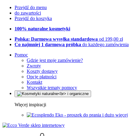
Przejdź do menu
do zawartości
Przejdź do koszyka
100% naturalne kosmetyki
Polska: Darmowa wysyłka standardowa
od 199,00 zł
Co najmniej 1 darmowa próbka
do każdego zamówienia
Pomoc
Gdzie jest moje zamówienie?
Zwroty
Koszty dostawy
Opcje płatności
Kontakt
Wszystkie tematy pomocy
Więcej inspiracji
Eko - proszek do prania i dużo więcej