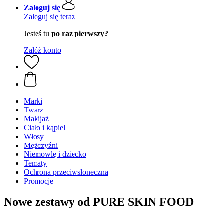
Zaloguj się
Zaloguj się teraz
Jesteś tu
po raz pierwszy?
Załóż konto
Marki
Twarz
Makijaż
Ciało i kąpiel
Włosy
Mężczyźni
Niemowlę i dziecko
Tematy
Ochrona przeciwsłoneczna
Promocje
Nowe zestawy od PURE SKIN FOOD