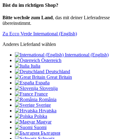
Bist du im richtigen Shop?
Bitte wechsle zum Land
, das mit deiner Lieferadresse
übereinstimmt.
Zu Ecco Verde International (English)
Anderes Lieferland wählen
International (English)
Österreich
Italia
Deutschland
Great Britain
España
Slovenija
France
România
Sverige
Hrvatska
Polska
Magyar
Suomi
България
Schweiz