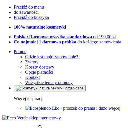
Przejdź do menu
do zawartości
Przejdź do koszyka
100% naturalne kosmetyki
Polska: Darmowa wysyłka standardowa
od 199,00 zł
Co najmniej 1 darmowa próbka
do każdego zamówienia
Pomoc
Gdzie jest moje zamówienie?
Zwroty
Koszty dostawy
Opcje płatności
Kontakt
Wszystkie tematy pomocy
Więcej inspiracji
Eko - proszek do prania i dużo więcej