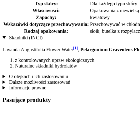
Typ skóry:
Dla każdego typu skóry
Właściwości:
Opakowania z niewielką i
Zapachy:
kwiatowy
Wskazówki dotyczące przechowywania:
Przechowywać w chłodny
Rodzaj opakowania:
słoik, butelka z rozpylac
Składniki (INCI)
[1]
Lavanda Angustifolia Flower Water
,
Pelargonium Graveolens Fl
z kontrolowanych upraw ekologicznych
Naturalne składniki hydrolatów
O olejkach i ich zastosowaniu
Dalsze możliwości zastosowań
Informacje prawne
Pasujące produkty