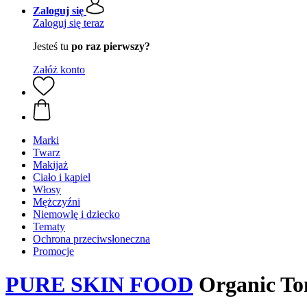
Zaloguj się
Zaloguj się teraz
Jesteś tu
po raz pierwszy?
Załóż konto
Marki
Twarz
Makijaż
Ciało i kąpiel
Włosy
Mężczyźni
Niemowlę i dziecko
Tematy
Ochrona przeciwsłoneczna
Promocje
PURE SKIN FOOD
Organic Ton