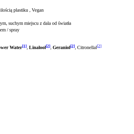
lością plastiku , Vegan
m, suchym miejscu z dala od światła
zem / spray
[1]
[2]
[2]
[2]
ower Water
,
Linalool
,
Geraniol
, Citronellal