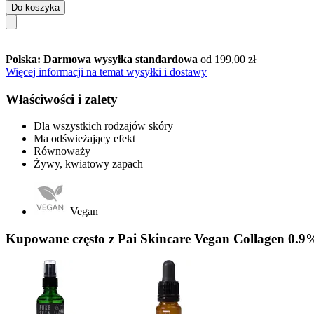
Do koszyka
Polska: Darmowa wysyłka standardowa
od 199,00 zł
Więcej informacji na temat wysyłki i dostawy
Właściwości i zalety
Dla wszystkich rodzajów skóry
Ma odświeżający efekt
Równoważy
Żywy, kwiatowy zapach
Vegan
Kupowane często z Pai Skincare Vegan Collagen 0.9