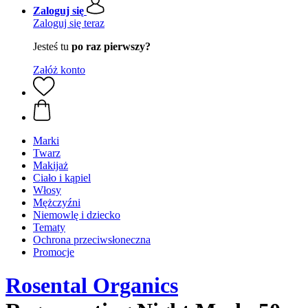
Zaloguj się
Zaloguj się teraz
Jesteś tu
po raz pierwszy?
Załóż konto
Marki
Twarz
Makijaż
Ciało i kąpiel
Włosy
Mężczyźni
Niemowlę i dziecko
Tematy
Ochrona przeciwsłoneczna
Promocje
Rosental Organics