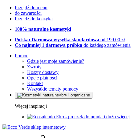
Przejdź do menu
do zawartości
Przejdź do koszyka
100% naturalne kosmetyki
Polska: Darmowa wysyłka standardowa
od 199,00 zł
Co najmniej 1 darmowa próbka
do każdego zamówienia
Pomoc
Gdzie jest moje zamówienie?
Zwroty
Koszty dostawy
Opcje płatności
Kontakt
Wszystkie tematy pomocy
Więcej inspiracji
Eko - proszek do prania i dużo więcej