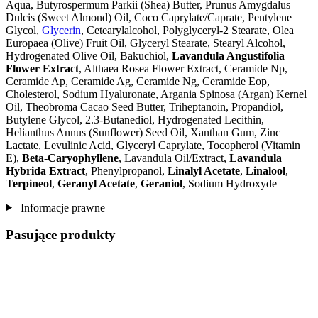
Aqua, Butyrospermum Parkii (Shea) Butter, Prunus Amygdalus
Dulcis (Sweet Almond) Oil, Coco Caprylate/Caprate, Pentylene
Glycol,
Glycerin
, Cetearylalcohol, Polyglyceryl-2 Stearate, Olea
Europaea (Olive) Fruit Oil, Glyceryl Stearate, Stearyl Alcohol,
Hydrogenated Olive Oil, Bakuchiol,
Lavandula Angustifolia
Flower Extract
, Althaea Rosea Flower Extract, Ceramide Np,
Ceramide Ap, Ceramide Ag, Ceramide Ng, Ceramide Eop,
Cholesterol, Sodium Hyaluronate, Argania Spinosa (Argan) Kernel
Oil, Theobroma Cacao Seed Butter, Triheptanoin, Propandiol,
Butylene Glycol, 2.3-Butanediol, Hydrogenated Lecithin,
Helianthus Annus (Sunflower) Seed Oil, Xanthan Gum, Zinc
Lactate, Levulinic Acid, Glyceryl Caprylate, Tocopherol (Vitamin
E),
Beta-Caryophyllene
, Lavandula Oil/Extract,
Lavandula
Hybrida Extract
, Phenylpropanol,
Linalyl Acetate
,
Linalool
,
Terpineol
,
Geranyl Acetate
,
Geraniol
, Sodium Hydroxyde
Informacje prawne
Pasujące produkty