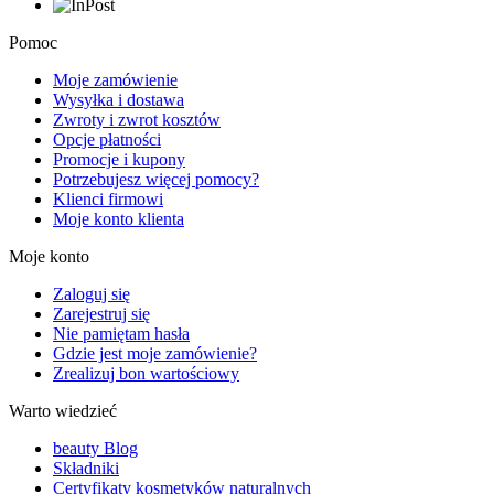
Pomoc
Moje zamówienie
Wysyłka i dostawa
Zwroty i zwrot kosztów
Opcje płatności
Promocje i kupony
Potrzebujesz więcej pomocy?
Klienci firmowi
Moje konto klienta
Moje konto
Zaloguj się
Zarejestruj się
Nie pamiętam hasła
Gdzie jest moje zamówienie?
Zrealizuj bon wartościowy
Warto wiedzieć
beauty Blog
Składniki
Certyfikaty kosmetyków naturalnych