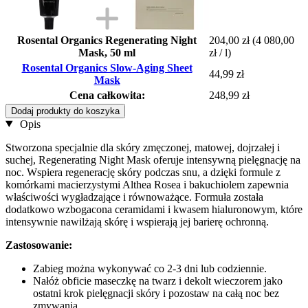
Rosental Organics Regenerating Night
204,00 zł
(4 080,00
Mask, 50 ml
zł / l)
Rosental Organics Slow-Aging Sheet
44,99 zł
Mask
Cena całkowita:
248,99 zł
Dodaj produkty do koszyka
Opis
Stworzona specjalnie dla skóry zmęczonej, matowej, dojrzałej i
suchej, Regenerating Night Mask oferuje intensywną pielęgnację na
noc. Wspiera regenerację skóry podczas snu, a dzięki formule z
komórkami macierzystymi Althea Rosea i bakuchiolem zapewnia
właściwości wygładzające i równoważące. Formuła została
dodatkowo wzbogacona ceramidami i kwasem hialuronowym, które
intensywnie nawilżają skórę i wspierają jej barierę ochronną.
Zastosowanie:
Zabieg można wykonywać co 2-3 dni lub codziennie.
Nałóż obficie maseczkę na twarz i dekolt wieczorem jako
ostatni krok pielęgnacji skóry i pozostaw na całą noc bez
zmywania.