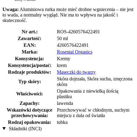
Uwaga:
Aluminiowa rurka może mieć drobne wgniecenia – nie jest
to wada, a normalny wygląd. Nie ma to wpływu na jakość i
skuteczność.
Nr art.:
ROS-4260576422491
Zawartość:
50 ml
EAN:
4260576422491
Marka:
Rosental Organics
Konsystencja:
Kremy
Konsystencja/postać:
krem
Rodzaje produktów:
Maseczki do twarzy
Skóra dojrzała, Skóra sucha, zmęczona
Typ skóry:
skóra
Opakowania z niewielką ilością
Właściwości:
plastiku
Zapachy:
lawenda
Wskazówki dotyczące
Przechowywać w chłodnym, suchym
przechowywania:
miejscu z dala od światła
Rodzaj opakowania:
tubka
Składniki (INCI)