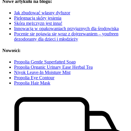
Nowe artykułu na blogu:
Jak zbudować własny dyfuzor
Pielęgnacja skóry jesienią
Skóra mężczyzn jest inna!
Innowacja w opakowaniach przyjaznych dla środowiska
Pocenie się pojawia się wraz z dojrzewaniem – youfreen
dezodoranty dla dzieci i młodzieży
Nowości:
Propolia Gentle Superfatted Soap
Propolia Organic Urinary Ease Herbal Tea
Niyok Leave-In Moisture Mist
Propolia Eye Contour
Propolia Hair Mask