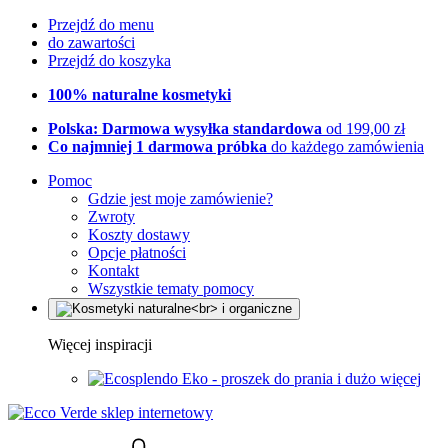
Przejdź do menu
do zawartości
Przejdź do koszyka
100% naturalne kosmetyki
Polska: Darmowa wysyłka standardowa
od 199,00 zł
Co najmniej 1 darmowa próbka
do każdego zamówienia
Pomoc
Gdzie jest moje zamówienie?
Zwroty
Koszty dostawy
Opcje płatności
Kontakt
Wszystkie tematy pomocy
Więcej inspiracji
Eko - proszek do prania i dużo więcej