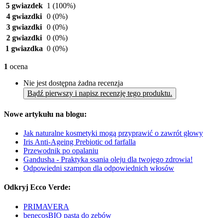
5 gwiazdek
1
(100%)
4 gwiazdki
0
(0%)
3 gwiazdki
0
(0%)
2 gwiazdki
0
(0%)
1 gwiazdka
0
(0%)
1
ocena
Nie jest dostępna żadna recenzja
Bądź pierwszy i napisz recenzję tego produktu.
Nowe artykułu na blogu:
Jak naturalne kosmetyki mogą przyprawić o zawrót głowy
Iris Anti-Ageing Prebiotic od farfalla
Przewodnik po opalaniu
Gandusha - Praktyka ssania oleju dla twojego zdrowia!
Odpowiedni szampon dla odpowiednich włosów
Odkryj Ecco Verde:
PRIMAVERA
benecosBIO pasta do zębów