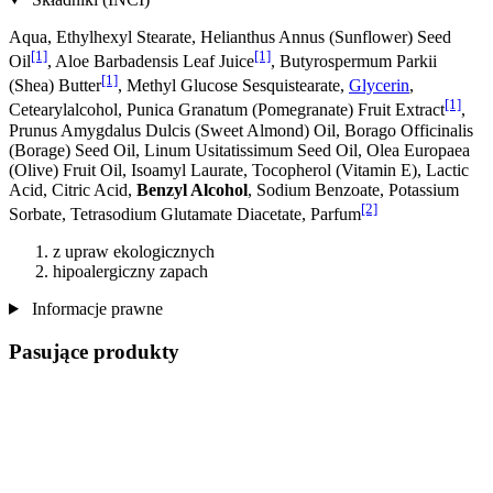
Aqua, Ethylhexyl Stearate, Helianthus Annus (Sunflower) Seed
[1]
[1]
Oil
, Aloe Barbadensis Leaf Juice
, Butyrospermum Parkii
[1]
(Shea) Butter
, Methyl Glucose Sesquistearate,
Glycerin
,
[1]
Cetearylalcohol, Punica Granatum (Pomegranate) Fruit Extract
,
Prunus Amygdalus Dulcis (Sweet Almond) Oil, Borago Officinalis
(Borage) Seed Oil, Linum Usitatissimum Seed Oil, Olea Europaea
(Olive) Fruit Oil, Isoamyl Laurate, Tocopherol (Vitamin E), Lactic
Acid, Citric Acid,
Benzyl Alcohol
, Sodium Benzoate, Potassium
[2]
Sorbate, Tetrasodium Glutamate Diacetate, Parfum
z upraw ekologicznych
hipoalergiczny zapach
Informacje prawne
Pasujące produkty