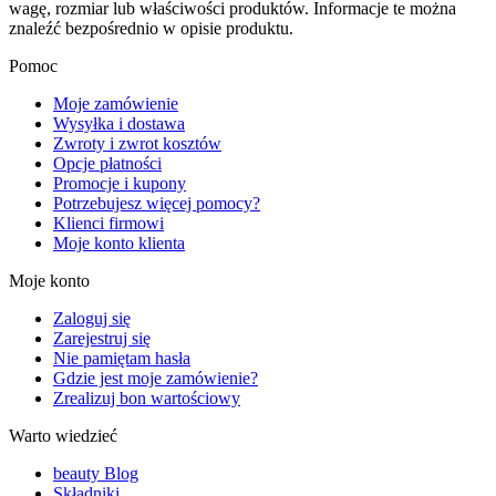
wagę, rozmiar lub właściwości produktów. Informacje te można
znaleźć bezpośrednio w opisie produktu.
Pomoc
Moje zamówienie
Wysyłka i dostawa
Zwroty i zwrot kosztów
Opcje płatności
Promocje i kupony
Potrzebujesz więcej pomocy?
Klienci firmowi
Moje konto klienta
Moje konto
Zaloguj się
Zarejestruj się
Nie pamiętam hasła
Gdzie jest moje zamówienie?
Zrealizuj bon wartościowy
Warto wiedzieć
beauty Blog
Składniki