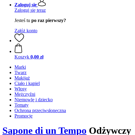
Zaloguj się
Zaloguj się teraz
Jesteś tu
po raz pierwszy?
Załóż konto
Koszyk
0,00 zł
Marki
Twarz
Makijaż
Ciało i kąpiel
Włosy
Mężczyźni
Niemowlę i dziecko
Tematy
Ochrona przeciwsłoneczna
Promocje
Sapone di un Tempo
Odżywczy