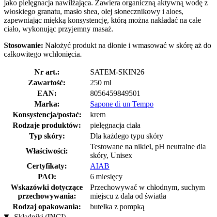
jako pielęgnacja nawilżająca. Zawiera organiczną aktywną wodę z
włoskiego granatu, masło shea, olej słonecznikowy i aloes,
zapewniając miękką konsystencję, którą można nakładać na całe
ciało, wykonując przyjemny masaż.
Stosowanie:
Nałożyć produkt na dłonie i wmasować w skórę aż do
całkowitego wchłonięcia.
Nr art.:
SATEM-SKIN26
Zawartość:
250 ml
EAN:
8056459849501
Marka:
Sapone di un Tempo
Konsystencja/postać:
krem
Rodzaje produktów:
pielęgnacja ciała
Typ skóry:
Dla każdego typu skóry
Testowane na nikiel, pH neutralne dla
Właściwości:
skóry, Unisex
Certyfikaty:
AIAB
PAO:
6 miesięcy
Wskazówki dotyczące
Przechowywać w chłodnym, suchym
przechowywania:
miejscu z dala od światła
Rodzaj opakowania:
butelka z pompką
Składniki (INCI)