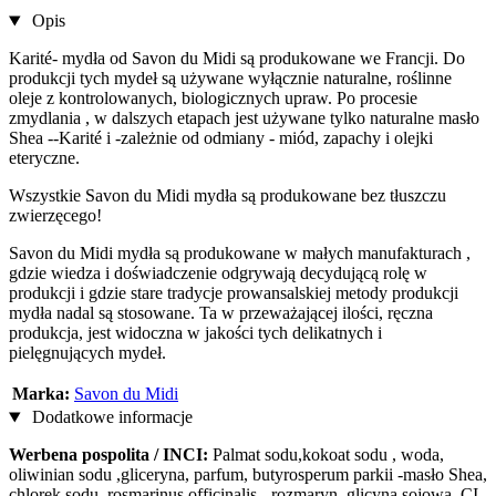
Opis
Karité- mydła od Savon du Midi są produkowane we Francji. Do
produkcji tych mydeł są używane wyłącznie naturalne, roślinne
oleje z kontrolowanych, biologicznych upraw. Po procesie
zmydlania , w dalszych etapach jest używane tylko naturalne masło
Shea --Karité i -zależnie od odmiany - miód, zapachy i olejki
eteryczne.
Wszystkie Savon du Midi mydła są produkowane bez tłuszczu
zwierzęcego!
Savon du Midi mydła są produkowane w małych manufakturach ,
gdzie wiedza i doświadczenie odgrywają decydującą rolę w
produkcji i gdzie stare tradycje prowansalskiej metody produkcji
mydła nadal są stosowane. Ta w przeważającej ilości, ręczna
produkcja, jest widoczna w jakości tych delikatnych i
pielęgnujących mydeł.
Marka:
Savon du Midi
Dodatkowe informacje
Werbena pospolita / INCI:
Palmat sodu,kokoat sodu , woda,
oliwinian sodu ,gliceryna, parfum, butyrosperum parkii -masło Shea,
chlorek sodu, rosmarinus officinalis - rozmaryn, glicyna sojowa, CI