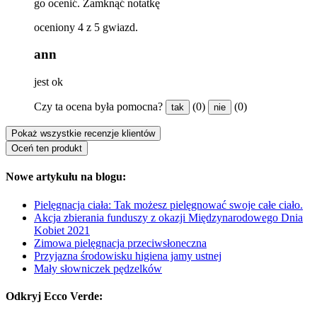
go ocenić.
Zamknąć notatkę
oceniony 4 z 5 gwiazd.
ann
jest ok
Czy ta ocena była pomocna?
(0)
(0)
tak
nie
Pokaż wszystkie recenzje klientów
Oceń ten produkt
Nowe artykułu na blogu:
Pielęgnacja ciała: Tak możesz pielęgnować swoje całe ciało.
Akcja zbierania funduszy z okazji Międzynarodowego Dnia
Kobiet 2021
Zimowa pielęgnacja przeciwsłoneczna
Przyjazna środowisku higiena jamy ustnej
Mały słowniczek pędzelków
Odkryj Ecco Verde: