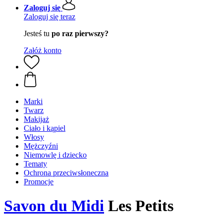
Zaloguj się
Zaloguj się teraz
Jesteś tu
po raz pierwszy?
Załóż konto
Marki
Twarz
Makijaż
Ciało i kąpiel
Włosy
Mężczyźni
Niemowlę i dziecko
Tematy
Ochrona przeciwsłoneczna
Promocje
Savon du Midi
Les Petits