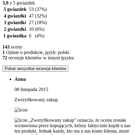
3,9
z 5 gwiazdek
5 gwiazdek
53
(37%)
4 gwiazdki
47
(32%)
3 gwiazdki
27
(18%)
2 gwiazdki
10
(6%)
1 gwiazdka
6
(4%)
143
oceny
1
Opinie o produkcie, język: polski
72
recenzje klientów w innym języku
Pokaż wszystkie recenzje klientów
Anna
08 listopada 2015
Zweryfikowany zakup
„Zweryfikowany zakup” oznacza, że ​​ocena została
wystawiona przez kupujących, którzy faktycznie kupili u nas
ten produkt. Jednak każdy, kto ma u nas konto klienta, może