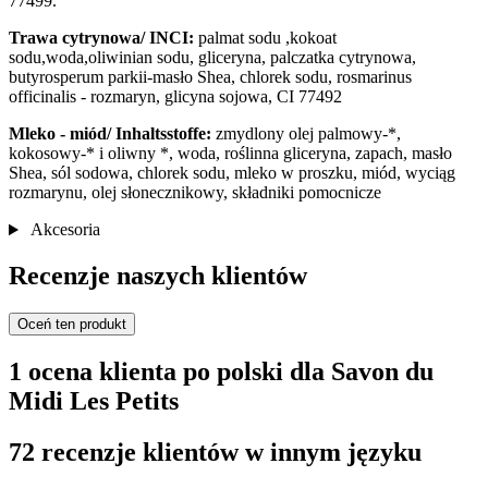
77499.
Trawa cytrynowa/ INCI:
palmat sodu ,kokoat
sodu,woda,oliwinian sodu, gliceryna, palczatka cytrynowa,
butyrosperum parkii-masło Shea, chlorek sodu, rosmarinus
officinalis - rozmaryn, glicyna sojowa, CI 77492
Mleko - miód/ Inhaltsstoffe:
zmydlony olej palmowy-*,
kokosowy-* i oliwny *, woda, roślinna gliceryna, zapach, masło
Shea, sól sodowa, chlorek sodu, mleko w proszku, miód, wyciąg
rozmarynu, olej słonecznikowy, składniki pomocnicze
Akcesoria
Recenzje naszych klientów
Oceń ten produkt
1 ocena klienta po polski dla Savon du
Midi Les Petits
72 recenzje klientów w innym języku