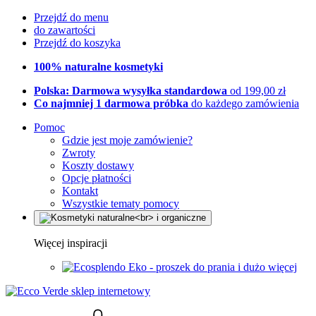
Przejdź do menu
do zawartości
Przejdź do koszyka
100% naturalne kosmetyki
Polska: Darmowa wysyłka standardowa
od 199,00 zł
Co najmniej 1 darmowa próbka
do każdego zamówienia
Pomoc
Gdzie jest moje zamówienie?
Zwroty
Koszty dostawy
Opcje płatności
Kontakt
Wszystkie tematy pomocy
Więcej inspiracji
Eko - proszek do prania i dużo więcej