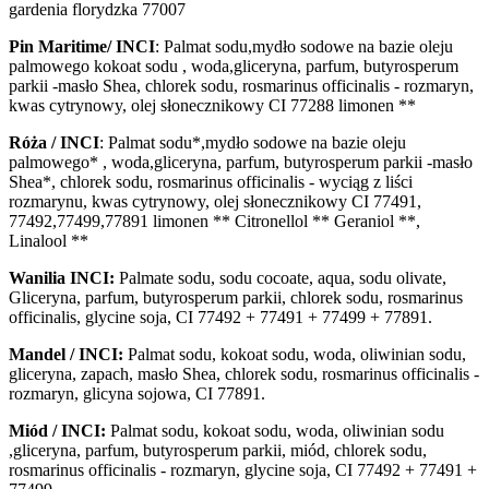
gardenia florydzka 77007
Pin Maritime/ INCI
: Palmat sodu,mydło sodowe na bazie oleju
palmowego kokoat sodu , woda,gliceryna, parfum, butyrosperum
parkii -masło Shea, chlorek sodu, rosmarinus officinalis - rozmaryn,
kwas cytrynowy, olej słonecznikowy CI 77288 limonen **
Róża / INCI
: Palmat sodu*,mydło sodowe na bazie oleju
palmowego* , woda,gliceryna, parfum, butyrosperum parkii -masło
Shea*, chlorek sodu, rosmarinus officinalis - wyciąg z liści
rozmarynu, kwas cytrynowy, olej słonecznikowy CI 77491,
77492,77499,77891 limonen ** Citronellol ** Geraniol **,
Linalool **
Wanilia INCI:
Palmate sodu, sodu cocoate, aqua, sodu olivate,
Gliceryna, parfum, butyrosperum parkii, chlorek sodu, rosmarinus
officinalis, glycine soja, CI 77492 + 77491 + 77499 + 77891.
Mandel / INCI:
Palmat sodu, kokoat sodu, woda, oliwinian sodu,
gliceryna, zapach, masło Shea, chlorek sodu, rosmarinus officinalis -
rozmaryn, glicyna sojowa, CI 77891.
Miód / INCI:
Palmat sodu, kokoat sodu, woda, oliwinian sodu
,gliceryna, parfum, butyrosperum parkii, miód, chlorek sodu,
rosmarinus officinalis - rozmaryn, glycine soja, CI 77492 + 77491 +