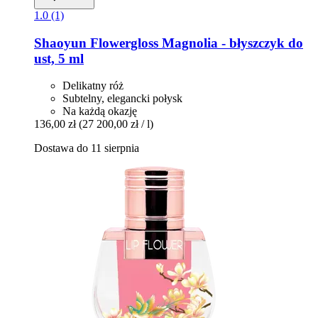
1.0 (1)
Shaoyun
Flowergloss Magnolia -​ błyszczyk do
ust, 5 ml
Delikatny róż
Subtelny, elegancki połysk
Na każdą okazję
136,00 zł
(27 200,00 zł / l)
Dostawa do 11 sierpnia