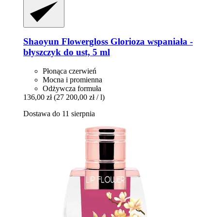
Shaoyun
Flowergloss Glorioza wspaniała -​
błyszczyk do ust, 5 ml
Płonąca czerwień
Mocna i promienna
Odżywcza formuła
136,00 zł
(27 200,00 zł / l)
Dostawa do 11 sierpnia