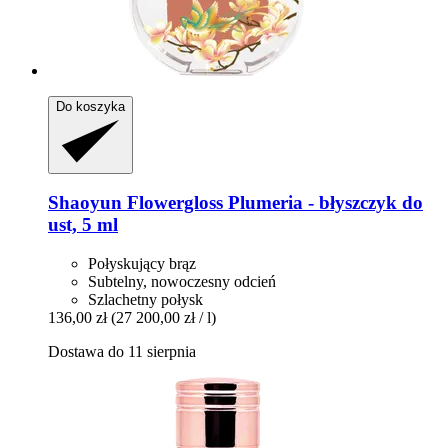
Do koszyka
Shaoyun
Flowergloss Plumeria -​ błyszczyk do
ust, 5 ml
Połyskujący brąz
Subtelny, nowoczesny odcień
Szlachetny połysk
136,00 zł
(27 200,00 zł / l)
Dostawa do 11 sierpnia