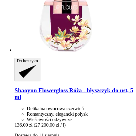
Do koszyka
Shaoyun
Flowergloss Róża -​ błyszczyk do ust, 5
ml
Delikatna owocowa czerwień
Romantyczny, elegancki połysk
Właściwości odżywcze
136,00 zł
(27 200,00 zł / l)
Dostawa do 11 sierpnia