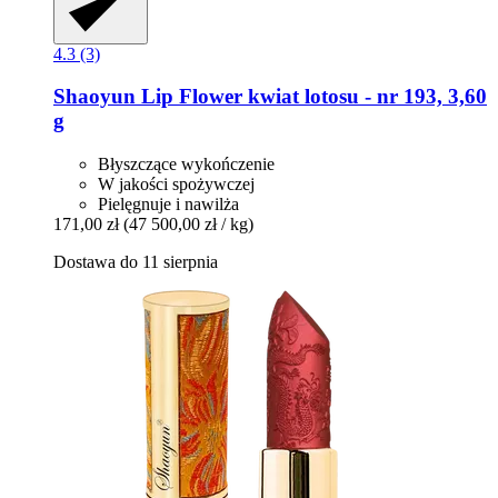
4.3 (3)
Shaoyun
Lip Flower kwiat lotosu -​ nr 193, 3,60
g
Błyszczące wykończenie
W jakości spożywczej
Pielęgnuje i nawilża
171,00 zł
(47 500,00 zł / kg)
Dostawa do 11 sierpnia