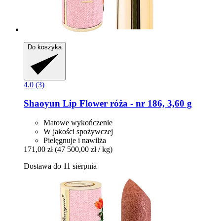
Do koszyka
4.0 (3)
Shaoyun
Lip Flower róża -​ nr 186, 3,60 g
Matowe wykończenie
W jakości spożywczej
Pielęgnuje i nawilża
171,00 zł
(47 500,00 zł / kg)
Dostawa do 11 sierpnia