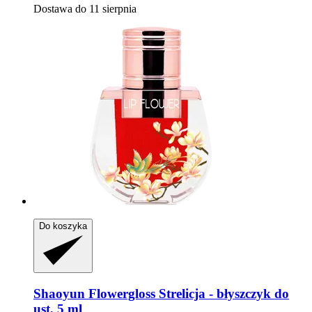
Dostawa do 11 sierpnia
Do koszyka
Shaoyun
Flowergloss Strelicja -​ błyszczyk do
ust, 5 ml