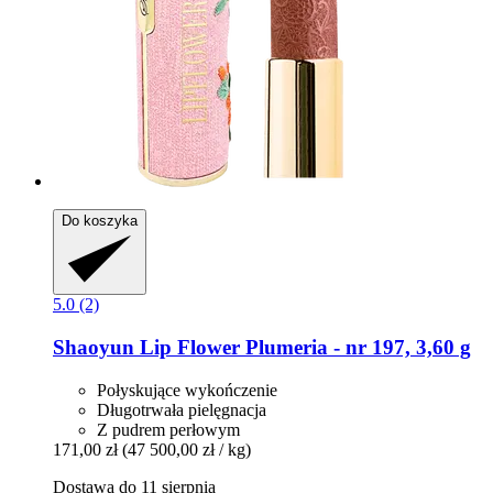
Do koszyka
5.0 (2)
Shaoyun
Lip Flower Plumeria -​ nr 197, 3,60 g
Połyskujące wykończenie
Długotrwała pielęgnacja
Z pudrem perłowym
171,00 zł
(47 500,00 zł / kg)
Dostawa do 11 sierpnia