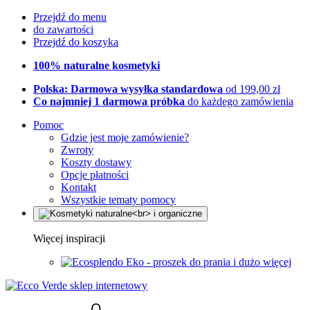
Przejdź do menu
do zawartości
Przejdź do koszyka
100% naturalne kosmetyki
Polska: Darmowa wysyłka standardowa
od 199,00 zł
Co najmniej 1 darmowa próbka
do każdego zamówienia
Pomoc
Gdzie jest moje zamówienie?
Zwroty
Koszty dostawy
Opcje płatności
Kontakt
Wszystkie tematy pomocy
Więcej inspiracji
Eko - proszek do prania i dużo więcej