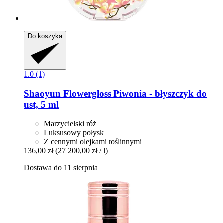
Do koszyka
1.0 (1)
Shaoyun
Flowergloss Piwonia -​ błyszczyk do
ust, 5 ml
Marzycielski róż
Luksusowy połysk
Z cennymi olejkami roślinnymi
136,00 zł
(27 200,00 zł / l)
Dostawa do 11 sierpnia