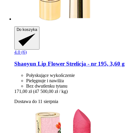
Do koszyka
4.0 (6)
Shaoyun
Lip Flower Strelicja -​ nr 195, 3,60 g
Połyskujące wykończenie
Pielęgnuje i nawilża
Bez dwutlenku tytanu
171,00 zł
(47 500,00 zł / kg)
Dostawa do 11 sierpnia