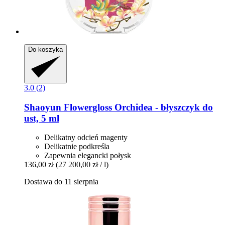
Do koszyka
3.0 (2)
Shaoyun
Flowergloss Orchidea -​ błyszczyk do
ust, 5 ml
Delikatny odcień magenty
Delikatnie podkreśla
Zapewnia elegancki połysk
136,00 zł
(27 200,00 zł / l)
Dostawa do 11 sierpnia