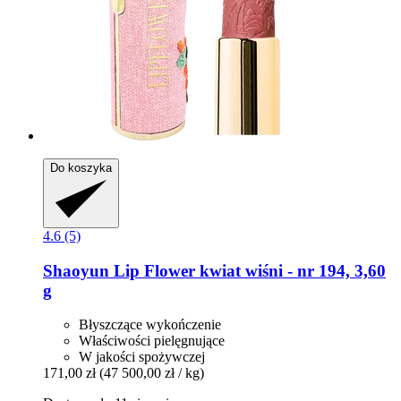
Do koszyka
4.6 (5)
Shaoyun
Lip Flower kwiat wiśni -​ nr 194, 3,60
g
Błyszczące wykończenie
Właściwości pielęgnujące
W jakości spożywczej
171,00 zł
(47 500,00 zł / kg)