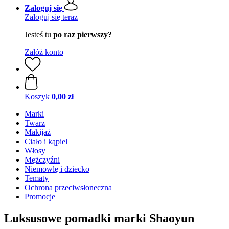
Zaloguj się
Zaloguj się teraz
Jesteś tu
po raz pierwszy?
Załóż konto
Koszyk
0,00 zł
Marki
Twarz
Makijaż
Ciało i kąpiel
Włosy
Mężczyźni
Niemowlę i dziecko
Tematy
Ochrona przeciwsłoneczna
Promocje
Luksusowe pomadki marki Shaoyun