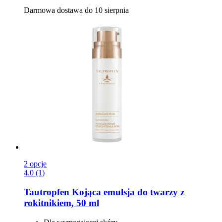
Darmowa dostawa do 10 sierpnia
2 opcje
4.0 (1)
Tautropfen
Kojąca emulsja do twarzy z
rokitnikiem, 50 ml