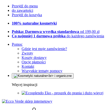
Przejdź do menu
do zawartości
Przejdź do koszyka
100% naturalne kosmetyki
Polska: Darmowa wysyłka standardowa
od 199,00 zł
Co najmniej 1 darmowa próbka
do każdego zamówienia
Pomoc
Gdzie jest moje zamówienie?
Zwroty
Koszty dostawy
Opcje płatności
Kontakt
Wszystkie tematy pomocy
Więcej inspiracji
Eko - proszek do prania i dużo więcej