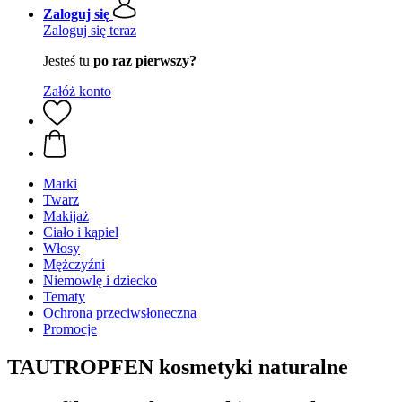
Zaloguj się
Zaloguj się teraz
Jesteś tu
po raz pierwszy?
Załóż konto
Marki
Twarz
Makijaż
Ciało i kąpiel
Włosy
Mężczyźni
Niemowlę i dziecko
Tematy
Ochrona przeciwsłoneczna
Promocje
TAUTROPFEN kosmetyki naturalne