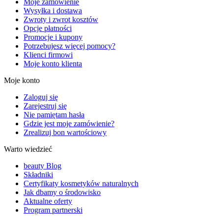
Moje zamówienie
Wysyłka i dostawa
Zwroty i zwrot kosztów
Opcje płatności
Promocje i kupony
Potrzebujesz więcej pomocy?
Klienci firmowi
Moje konto klienta
Moje konto
Zaloguj się
Zarejestruj się
Nie pamiętam hasła
Gdzie jest moje zamówienie?
Zrealizuj bon wartościowy
Warto wiedzieć
beauty Blog
Składniki
Certyfikaty kosmetyków naturalnych
Jak dbamy o środowisko
Aktualne oferty
Program partnerski