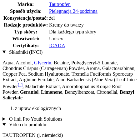
Marka:
Tautropfen
Sposób użycia:
Pielęgnacja 24-godzinna
Konsystencja/postać:
żel
Rodzaje produktów:
Kremy do twarzy
Typ skóry:
Dla każdego typu skóry
Właściwości:
Unisex
Certyfikaty:
ICADA
Składniki (INCI)
Aqua, Alcohol,
Glycerin
, Betaine, Polyglyceryl-5 Laurate,
Chondrus Crispus (Carrageenan) Powder, Aroma, Galactoarabinan,
Copper Pca, Sodium Hyaluronate, Tremella Fuciformis Sporocarp
Extract, Arginine Ferulate, Aloe Barbadensis (Aloe Vera) Leaf Juice
[1]
Powder
, Malachite Extract, Amorphophallus Konjac Root
Powder,
Geraniol
,
Limonene
, Benzylbenzoat, Citronellal,
Benzyl
Salicylate
z upraw ekologicznych
O linii Pro Youth Solutions
Video do produktu:
TAUTROPFEN (j. niemiecki)