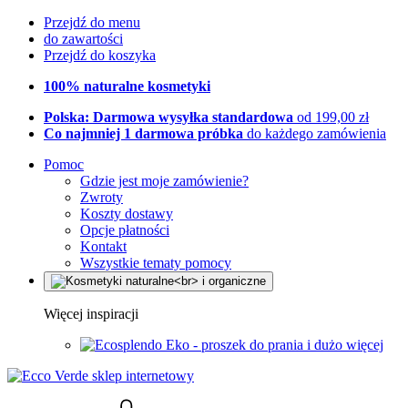
Przejdź do menu
do zawartości
Przejdź do koszyka
100% naturalne kosmetyki
Polska: Darmowa wysyłka standardowa
od 199,00 zł
Co najmniej 1 darmowa próbka
do każdego zamówienia
Pomoc
Gdzie jest moje zamówienie?
Zwroty
Koszty dostawy
Opcje płatności
Kontakt
Wszystkie tematy pomocy
Więcej inspiracji
Eko - proszek do prania i dużo więcej