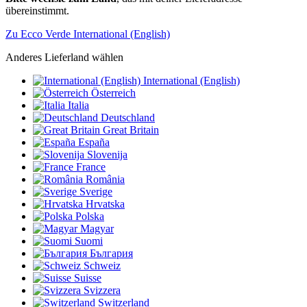
übereinstimmt.
Zu Ecco Verde International (English)
Anderes Lieferland wählen
International (English)
Österreich
Italia
Deutschland
Great Britain
España
Slovenija
France
România
Sverige
Hrvatska
Polska
Magyar
Suomi
България
Schweiz
Suisse
Svizzera
Switzerland