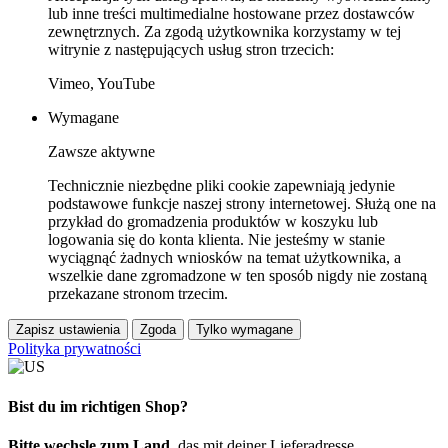
lub inne treści multimedialne hostowane przez dostawców
zewnętrznych. Za zgodą użytkownika korzystamy w tej
witrynie z następujących usług stron trzecich:
Vimeo, YouTube
Wymagane
Zawsze aktywne
Technicznie niezbędne pliki cookie zapewniają jedynie
podstawowe funkcje naszej strony internetowej. Służą one na
przykład do gromadzenia produktów w koszyku lub
logowania się do konta klienta. Nie jesteśmy w stanie
wyciągnąć żadnych wniosków na temat użytkownika, a
wszelkie dane zgromadzone w ten sposób nigdy nie zostaną
przekazane stronom trzecim.
Zapisz ustawienia
Zgoda
Tylko wymagane
Polityka prywatności
Bist du im richtigen Shop?
Bitte wechsle zum Land
, das mit deiner Lieferadresse