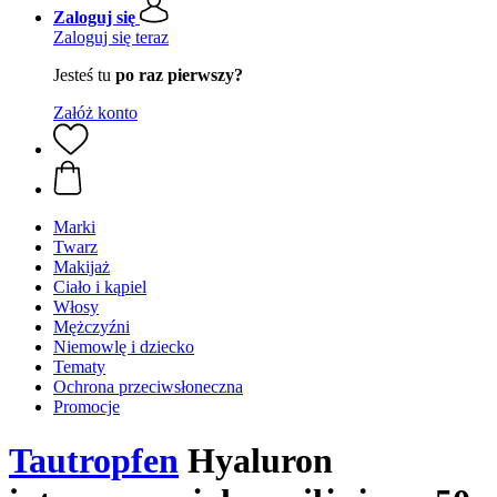
Zaloguj się
Zaloguj się teraz
Jesteś tu
po raz pierwszy?
Załóż konto
Marki
Twarz
Makijaż
Ciało i kąpiel
Włosy
Mężczyźni
Niemowlę i dziecko
Tematy
Ochrona przeciwsłoneczna
Promocje
Tautropfen
Hyaluron