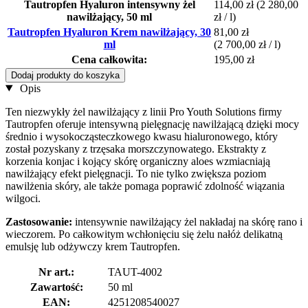
Tautropfen Hyaluron intensywny żel
114,00 zł
(2 280,00
nawilżający, 50 ml
zł / l)
Tautropfen Hyaluron Krem nawilżający, 30
81,00 zł
ml
(2 700,00 zł / l)
Cena całkowita:
195,00 zł
Dodaj produkty do koszyka
Opis
Ten niezwykły żel nawilżający z linii Pro Youth Solutions firmy
Tautropfen oferuje intensywną pielęgnację nawilżającą dzięki mocy
średnio i wysokocząsteczkowego kwasu hialuronowego, który
został pozyskany z trzęsaka morszczynowatego. Ekstrakty z
korzenia konjac i kojący skórę organiczny aloes wzmiacniają
nawilżający efekt pielęgnacji. To nie tylko zwiększa poziom
nawilżenia skóry, ale także pomaga poprawić zdolność wiązania
wilgoci.
Zastosowanie:
intensywnie nawilżający żel nakładaj na skórę rano i
wieczorem. Po całkowitym wchłonięciu się żelu nałóż delikatną
emulsję lub odżywczy krem Tautropfen.
Nr art.:
TAUT-4002
Zawartość:
50 ml
EAN:
4251208540027