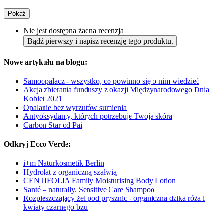
Pokaż
Nie jest dostępna żadna recenzja
Bądź pierwszy i napisz recenzję tego produktu.
Nowe artykułu na blogu:
Samoopalacz - wszystko, co powinno się o nim wiedzieć
Akcja zbierania funduszy z okazji Międzynarodowego Dnia
Kobiet 2021
Opalanie bez wyrzutów sumienia
Antyoksydanty, których potrzebuje Twoja skóra
Carbon Star od Pai
Odkryj Ecco Verde:
i+m Naturkosmetik Berlin
Hydrolat z organiczną szałwią
CENTIFOLIA Family Moisturising Body Lotion
Santé – naturally. Sensitive Care Shampoo
Rozpieszczający żel pod prysznic - organiczna dzika róża i
kwiaty czarnego bzu