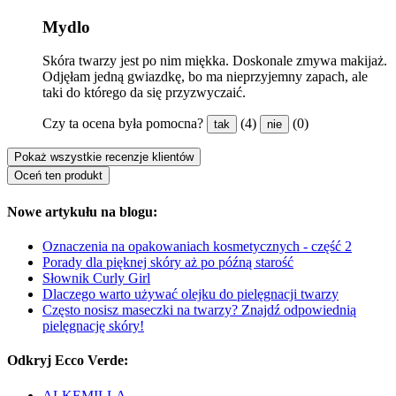
Mydlo
Skóra twarzy jest po nim miękka. Doskonale zmywa makijaż.
Odjęłam jedną gwiazdkę, bo ma nieprzyjemny zapach, ale
taki do którego da się przyzwyczaić.
Czy ta ocena była pomocna?
(4)
(0)
tak
nie
Pokaż wszystkie recenzje klientów
Oceń ten produkt
Nowe artykułu na blogu:
Oznaczenia na opakowaniach kosmetycznych - część 2
Porady dla pięknej skóry aż po późną starość
Słownik Curly Girl
Dlaczego warto używać olejku do pielęgnacji twarzy
Często nosisz maseczki na twarzy? Znajdź odpowiednią
pielęgnację skóry!
Odkryj Ecco Verde:
ALKEMILLA