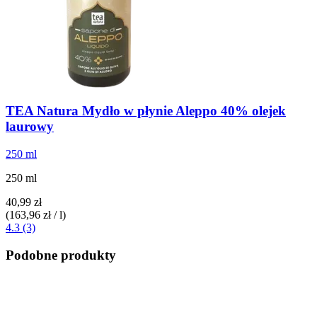
TEA Natura
Mydło w płynie Aleppo 40% olejek
laurowy
250 ml
250 ml
40,99 zł
(163,96 zł / l)
4.3 (3)
Podobne produkty