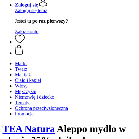
Zaloguj się
Zaloguj się teraz
Jesteś tu
po raz pierwszy?
Załóż konto
Marki
Twarz
Makijaż
Ciało i kąpiel
Włosy
Mężczyźni
Niemowlę i dziecko
Tematy
Ochrona przeciwsłoneczna
Promocje
TEA Natura
Aleppo mydło w