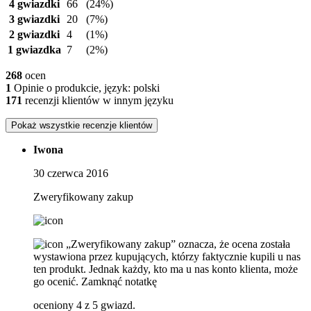
4 gwiazdki
66
(24%)
3 gwiazdki
20
(7%)
2 gwiazdki
4
(1%)
1 gwiazdka
7
(2%)
268
ocen
1
Opinie o produkcie, język: polski
171
recenzji klientów w innym języku
Pokaż wszystkie recenzje klientów
Iwona
30 czerwca 2016
Zweryfikowany zakup
„Zweryfikowany zakup” oznacza, że ​​ocena została
wystawiona przez kupujących, którzy faktycznie kupili u nas
ten produkt. Jednak każdy, kto ma u nas konto klienta, może
go ocenić.
Zamknąć notatkę
oceniony 4 z 5 gwiazd.