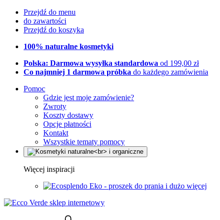
Przejdź do menu
do zawartości
Przejdź do koszyka
100% naturalne kosmetyki
Polska: Darmowa wysyłka standardowa
od 199,00 zł
Co najmniej 1 darmowa próbka
do każdego zamówienia
Pomoc
Gdzie jest moje zamówienie?
Zwroty
Koszty dostawy
Opcje płatności
Kontakt
Wszystkie tematy pomocy
Więcej inspiracji
Eko - proszek do prania i dużo więcej