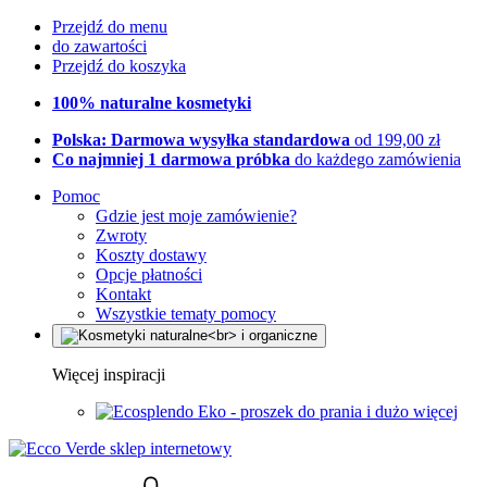
Przejdź do menu
do zawartości
Przejdź do koszyka
100% naturalne kosmetyki
Polska: Darmowa wysyłka standardowa
od 199,00 zł
Co najmniej 1 darmowa próbka
do każdego zamówienia
Pomoc
Gdzie jest moje zamówienie?
Zwroty
Koszty dostawy
Opcje płatności
Kontakt
Wszystkie tematy pomocy
Więcej inspiracji
Eko - proszek do prania i dużo więcej