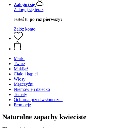
Zaloguj się
Zaloguj się teraz
Jesteś tu
po raz pierwszy?
Załóż konto
Marki
Twarz
Makijaż
Ciało i kąpiel
Włosy
Mężczyźni
Niemowlę i dziecko
Tematy
Ochrona przeciwsłoneczna
Promocje
Naturalne zapachy kwieciste