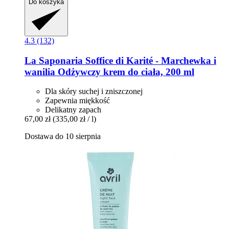
Do koszyka
4.3 (132)
La Saponaria
Soffice di Karité -​ Marchewka i
wanilia Odżywczy krem do ciała, 200 ml
Dla skóry suchej i zniszczonej
Zapewnia miękkość
Delikatny zapach
67,00 zł
(335,00 zł / l)
Dostawa do 10 sierpnia