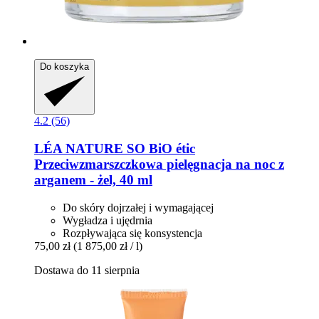
Do koszyka
4.2 (56)
LÉA NATURE SO BiO étic
Przeciwzmarszczkowa pielęgnacja na noc z
arganem -​ żel, 40 ml
Do skóry dojrzałej i wymagającej
Wygładza i ujędrnia
Rozpływająca się konsystencja
75,00 zł
(1 875,00 zł / l)
Dostawa do 11 sierpnia