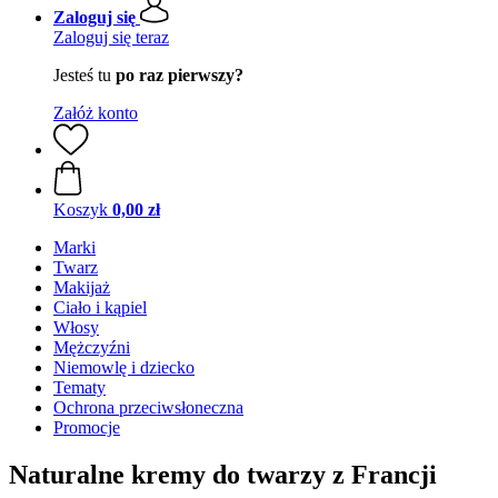
Zaloguj się
Zaloguj się teraz
Jesteś tu
po raz pierwszy?
Załóż konto
Koszyk
0,00 zł
Marki
Twarz
Makijaż
Ciało i kąpiel
Włosy
Mężczyźni
Niemowlę i dziecko
Tematy
Ochrona przeciwsłoneczna
Promocje
Naturalne kremy do twarzy z Francji