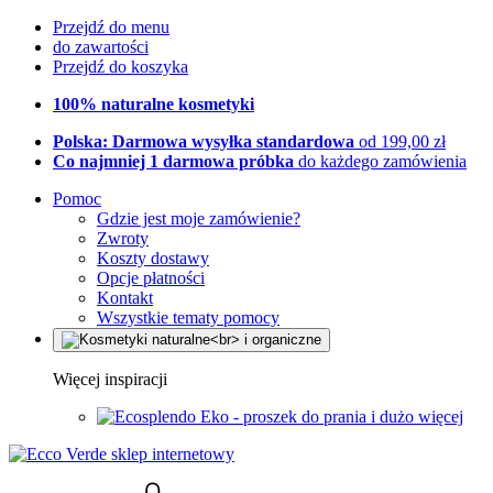
Przejdź do menu
do zawartości
Przejdź do koszyka
100% naturalne kosmetyki
Polska: Darmowa wysyłka standardowa
od 199,00 zł
Co najmniej 1 darmowa próbka
do każdego zamówienia
Pomoc
Gdzie jest moje zamówienie?
Zwroty
Koszty dostawy
Opcje płatności
Kontakt
Wszystkie tematy pomocy
Więcej inspiracji
Eko - proszek do prania i dużo więcej