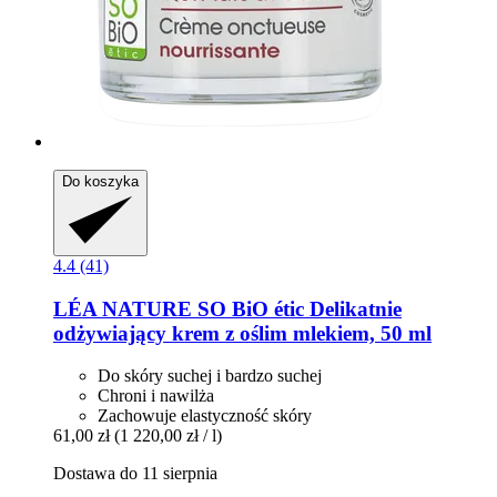
Do koszyka
4.4 (41)
LÉA NATURE SO BiO étic
Delikatnie
odżywiający krem z oślim mlekiem, 50 ml
Do skóry suchej i bardzo suchej
Chroni i nawilża
Zachowuje elastyczność skóry
61,00 zł
(1 220,00 zł / l)
Dostawa do 11 sierpnia