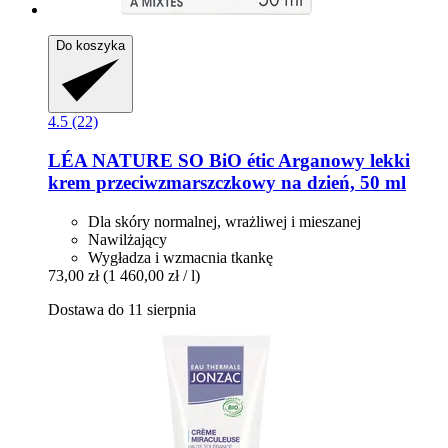
Do koszyka
4.5 (22)
LÉA NATURE SO BiO étic
Arganowy lekki
krem przeciwzmarszczkowy na dzień, 50 ml
Dla skóry normalnej, wrażliwej i mieszanej
Nawilżający
Wygładza i wzmacnia tkankę
73,00 zł
(1 460,00 zł / l)
Dostawa do 11 sierpnia