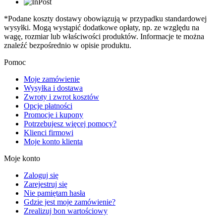
*Podane koszty dostawy obowiązują w przypadku standardowej
wysyłki. Mogą wystąpić dodatkowe opłaty, np. ze względu na
wagę, rozmiar lub właściwości produktów. Informacje te można
znaleźć bezpośrednio w opisie produktu.
Pomoc
Moje zamówienie
Wysyłka i dostawa
Zwroty i zwrot kosztów
Opcje płatności
Promocje i kupony
Potrzebujesz więcej pomocy?
Klienci firmowi
Moje konto klienta
Moje konto
Zaloguj się
Zarejestruj się
Nie pamiętam hasła
Gdzie jest moje zamówienie?
Zrealizuj bon wartościowy