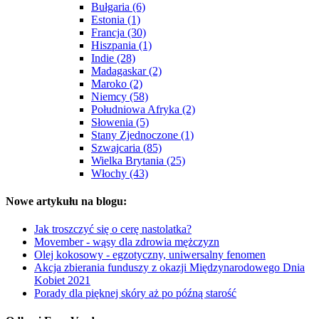
Bułgaria (6)
Estonia (1)
Francja (30)
Hiszpania (1)
Indie (28)
Madagaskar (2)
Maroko (2)
Niemcy (58)
Południowa Afryka (2)
Słowenia (5)
Stany Zjednoczone (1)
Szwajcaria (85)
Wielka Brytania (25)
Włochy (43)
Nowe artykułu na blogu:
Jak troszczyć się o cerę nastolatka?
Movember - wąsy dla zdrowia mężczyzn
Olej kokosowy - egzotyczny, uniwersalny fenomen
Akcja zbierania funduszy z okazji Międzynarodowego Dnia
Kobiet 2021
Porady dla pięknej skóry aż po późną starość