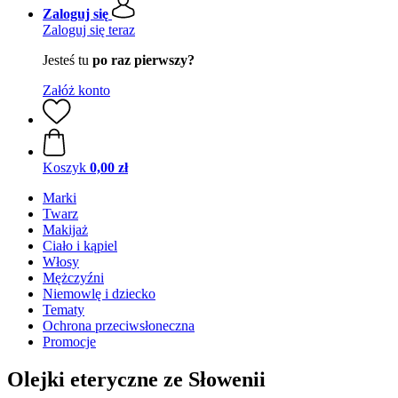
Zaloguj się
Zaloguj się teraz
Jesteś tu
po raz pierwszy?
Załóż konto
Koszyk
0,00 zł
Marki
Twarz
Makijaż
Ciało i kąpiel
Włosy
Mężczyźni
Niemowlę i dziecko
Tematy
Ochrona przeciwsłoneczna
Promocje
Olejki eteryczne ze Słowenii