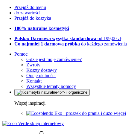
Przejdź do menu
do zawartości
Przejdź do koszyka
100% naturalne kosmetyki
Polska: Darmowa wysyłka standardowa
od 199,00 zł
Co najmniej 1 darmowa próbka
do każdego zamówienia
Pomoc
Gdzie jest moje zamówienie?
Zwroty
Koszty dostawy
Opcje płatności
Kontakt
Wszystkie tematy pomocy
Więcej inspiracji
Eko - proszek do prania i dużo więcej