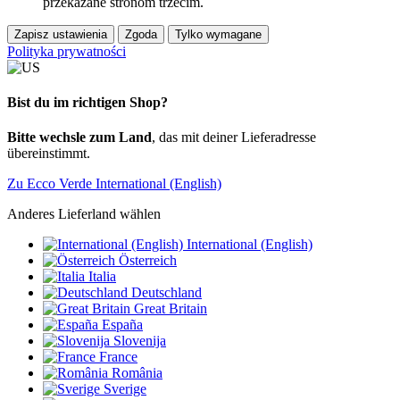
przekazane stronom trzecim.
Zapisz ustawienia
Zgoda
Tylko wymagane
Polityka prywatności
Bist du im richtigen Shop?
Bitte wechsle zum Land
, das mit deiner Lieferadresse
übereinstimmt.
Zu Ecco Verde International (English)
Anderes Lieferland wählen
International (English)
Österreich
Italia
Deutschland
Great Britain
España
Slovenija
France
România
Sverige