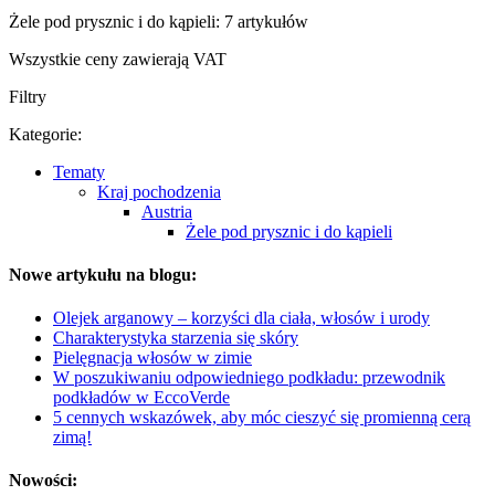
Żele pod prysznic i do kąpieli: 7 artykułów
Wszystkie ceny zawierają VAT
Filtry
Kategorie:
Tematy
Kraj pochodzenia
Austria
Żele pod prysznic i do kąpieli
Nowe artykułu na blogu:
Olejek arganowy – korzyści dla ciała, włosów i urody
Charakterystyka starzenia się skóry
Pielęgnacja włosów w zimie
W poszukiwaniu odpowiedniego podkładu: przewodnik
podkładów w EccoVerde
5 cennych wskazówek, aby móc cieszyć się promienną cerą
zimą!
Nowości: