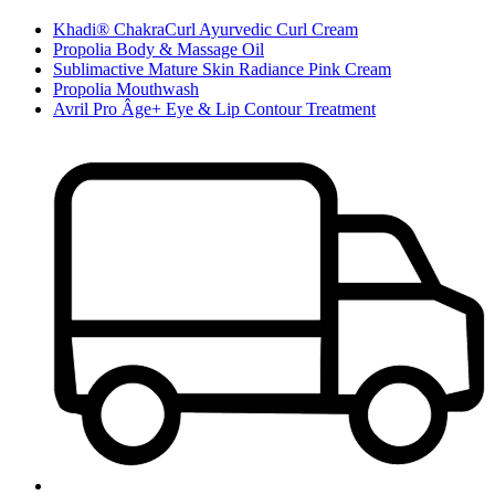
Khadi® ChakraCurl Ayurvedic Curl Cream
Propolia Body & Massage Oil
Sublimactive Mature Skin Radiance Pink Cream
Propolia Mouthwash
Avril Pro Âge+ Eye & Lip Contour Treatment