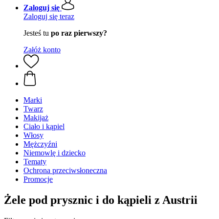
Zaloguj się
Zaloguj się teraz
Jesteś tu
po raz pierwszy?
Załóż konto
Marki
Twarz
Makijaż
Ciało i kąpiel
Włosy
Mężczyźni
Niemowlę i dziecko
Tematy
Ochrona przeciwsłoneczna
Promocje
Żele pod prysznic i do kąpieli z Austrii