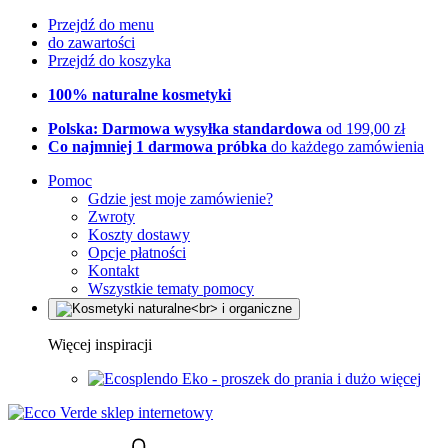
Przejdź do menu
do zawartości
Przejdź do koszyka
100% naturalne kosmetyki
Polska: Darmowa wysyłka standardowa
od 199,00 zł
Co najmniej 1 darmowa próbka
do każdego zamówienia
Pomoc
Gdzie jest moje zamówienie?
Zwroty
Koszty dostawy
Opcje płatności
Kontakt
Wszystkie tematy pomocy
Więcej inspiracji
Eko - proszek do prania i dużo więcej