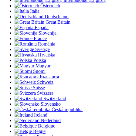
International (English)
Österreich
Italia
Deutschland
Great Britain
España
Slovenija
France
România
Sverige
Hrvatska
Polska
Magyar
Suomi
България
Schweiz
Suisse
Svizzera
Switzerland
Slovensko
Česká republika
Ireland
Nederland
Belgique
België