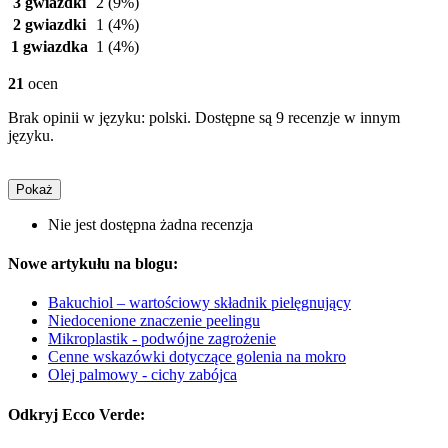
3 gwiazdki
2
(9%)
2 gwiazdki
1
(4%)
1 gwiazdka
1
(4%)
21
ocen
Brak opinii w języku: polski. Dostępne są 9 recenzje w innym
języku.
Pokaż
Nie jest dostępna żadna recenzja
Nowe artykułu na blogu:
Bakuchiol – wartościowy składnik pielęgnujący
Niedocenione znaczenie peelingu
Mikroplastik - podwójne zagrożenie
Cenne wskazówki dotyczące golenia na mokro
Olej palmowy - cichy zabójca
Odkryj Ecco Verde: