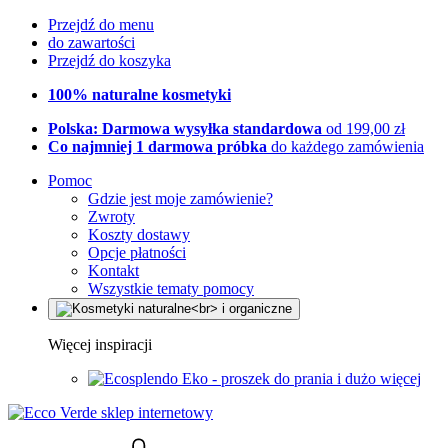
Przejdź do menu
do zawartości
Przejdź do koszyka
100% naturalne kosmetyki
Polska: Darmowa wysyłka standardowa
od 199,00 zł
Co najmniej 1 darmowa próbka
do każdego zamówienia
Pomoc
Gdzie jest moje zamówienie?
Zwroty
Koszty dostawy
Opcje płatności
Kontakt
Wszystkie tematy pomocy
Więcej inspiracji
Eko - proszek do prania i dużo więcej