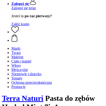
Zaloguj się
Zaloguj się teraz
Jesteś tu
po raz pierwszy?
Załóż konto
Marki
Twarz
Makijaż
Ciało i kąpiel
Włosy
Mężczyźni
Niemowlę i dziecko
Tematy
Ochrona przeciwsłoneczna
Promocje
Terra Naturi
Pasta do zębów