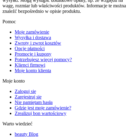
wysyłki. Mogą wystąpić dodatkowe opłaty, np. ze względu na
wagę, rozmiar lub właściwości produktów. Informacje te można
znaleźć bezpośrednio w opisie produktu.
Pomoc
Moje zamówienie
Wysyłka i dostawa
Zwroty i zwrot kosztów
Opcje płatności
Promocje i kupony
Potrzebujesz więcej pomocy?
Klienci firmowi
Moje konto klienta
Moje konto
Zaloguj się
Zarejestruj się
Nie pamiętam hasła
Gdzie jest moje zamówienie?
Zrealizuj bon wartościowy
Warto wiedzieć
beauty Blog