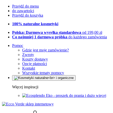
Przejdź do menu
do zawartości
Przejdź do koszyka
100% naturalne kosmetyki
Polska: Darmowa wysyłka standardowa
od 199,00 zł
Co najmniej 1 darmowa próbka
do każdego zamówienia
Pomoc
Gdzie jest moje zamówienie?
Zwroty
Koszty dostawy
Opcje płatności
Kontakt
Wszystkie tematy pomocy
Więcej inspiracji
Eko - proszek do prania i dużo więcej