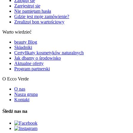
Zaloguj się
Zarejestruj się
Nie pamiętam hasła
Gdzie jest moje zamówienie?
Zrealizuj bon wartościowy
Warto wiedzieć
beauty Blog
Składniki
Certyfikaty kosmetyków naturalnych
Jak dbamy o środowisko
Aktualne oferty
Program partnerski
O Ecco Verde
O nas
Nasza grupa
Kontakt
Śledź nas na