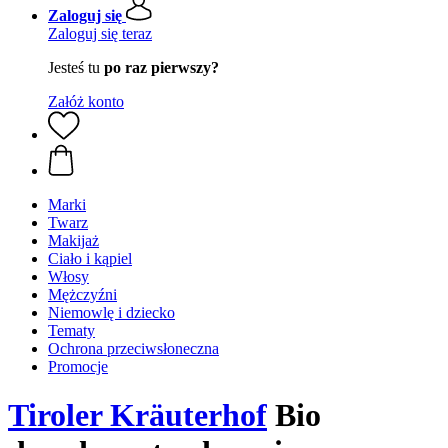
Zaloguj się
Zaloguj się teraz
Jesteś tu
po raz pierwszy?
Załóż konto
Marki
Twarz
Makijaż
Ciało i kąpiel
Włosy
Mężczyźni
Niemowlę i dziecko
Tematy
Ochrona przeciwsłoneczna
Promocje
Tiroler Kräuterhof
Bio