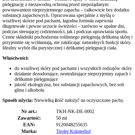
pielęgnację z niezawodną ochroną przed niepożądanym
powstawaniem nieprzyjemnego zapachu – całkowicie bez dodatku
substancji zapachowych. Opracowana specjalnie z myślą o
wrażliwej skórze pod pachami, łagodna formuła zapewnia
długotrwałe i pewne uczucie świeżości – zarówno w upalne dni,
podczas stresującej codzienności, jak i podczas uprawiania sportu.
Cenne składniki pochodzenia roślinnego pielęgnują delikatną skórę i
przyjemnie się wchłaniają, nie zakłócając naturalnych funkcji skóry.
Idealny wybór dla purystycznej i delikatnej pielęgnacji ciała.
Właściwości:
do wrażliwej skóry pod pachami i wszystkich rodzajów skóry
działanie dezodorujące, neutralizujące nieprzyjemny zapach i
delikatnie pielęgnujące
jakość ekologiczna, bez substancji zapachowych, bez soli
glinu i alkoholu
Sposób użycia:
Niewielką
i
lość nałożyć na oczyszczone pachy.
Nr art.:
TKH-NK-DE-0002
Zawartość:
50 ml
EAN:
9120048255635
Marka:
Tiroler Kräuterhof