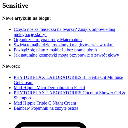
Sensitive
Nowe artykułu na blogu:
Często nosisz maseczki na twarzy? Znajdź odpowiednią
pielęgnację skóry!
Organiczna rutyna urody Maternatura
Święta to najbardziej rodzinny i magiczny czas w roku!
Pozbądź się plam z makijażu bez prania ubrań
Jak naturalne kosmetyki mogą przyprawić o zawrót głowy
Nowości:
PHYTORELAX LABORATORIES 31 Herbs Oil Multiuse
Gel Cream
Mad Hippie MicroDermabrasion Facial
PHYTORELAX LABORATORIES Coconut Shower Gel &
Shampoo
Mad Hippie Triple C Night Cream
Bambaw Pojemnik na zużyte ostrza