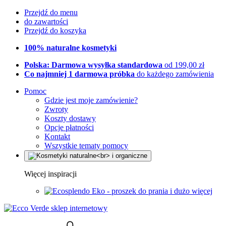
Przejdź do menu
do zawartości
Przejdź do koszyka
100% naturalne kosmetyki
Polska: Darmowa wysyłka standardowa
od 199,00 zł
Co najmniej 1 darmowa próbka
do każdego zamówienia
Pomoc
Gdzie jest moje zamówienie?
Zwroty
Koszty dostawy
Opcje płatności
Kontakt
Wszystkie tematy pomocy
Więcej inspiracji
Eko - proszek do prania i dużo więcej