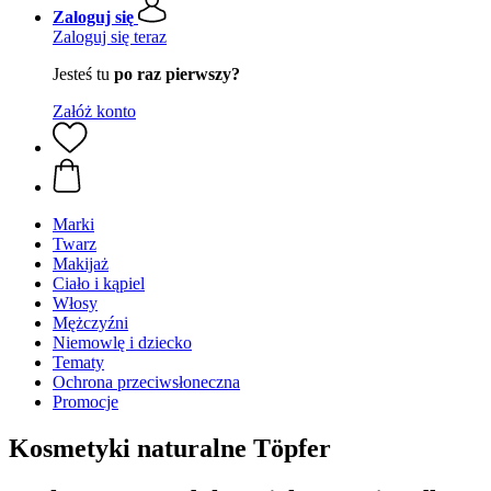
Zaloguj się
Zaloguj się teraz
Jesteś tu
po raz pierwszy?
Załóż konto
Marki
Twarz
Makijaż
Ciało i kąpiel
Włosy
Mężczyźni
Niemowlę i dziecko
Tematy
Ochrona przeciwsłoneczna
Promocje
Kosmetyki naturalne Töpfer