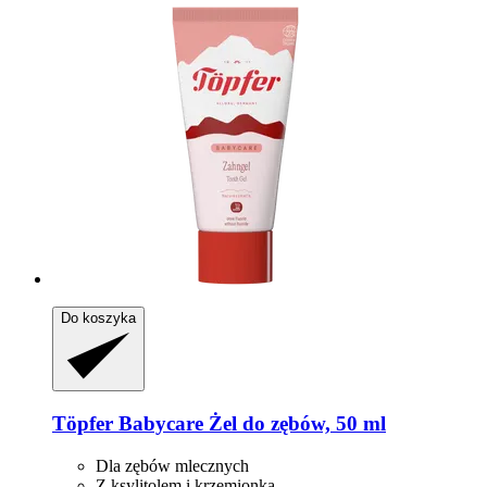
Do koszyka
Töpfer
Babycare Żel do zębów, 50 ml
Dla zębów mlecznych
Z ksylitolem i krzemionką