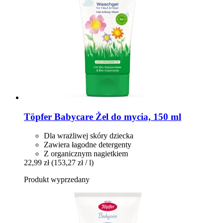
Töpfer
Babycare Żel do mycia, 150 ml
Dla wrażliwej skóry dziecka
Zawiera łagodne detergenty
Z organicznym nagietkiem
22,99 zł
(153,27 zł / l)
Produkt wyprzedany