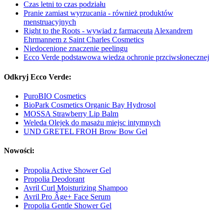
Czas letni to czas podziału
Pranie zamiast wyrzucania - również produktów
menstruacyjnych
Right to the Roots - wywiad z farmaceutą Alexandrem
Ehrmannem z Saint Charles Cosmetics
Niedocenione znaczenie peelingu
Ecco Verde podstawowa wiedza ochronie przciwsłonecznej
Odkryj Ecco Verde:
PuroBIO Cosmetics
BioPark Cosmetics Organic Bay Hydrosol
MOSSA Strawberry Lip Balm
Weleda Olejek do masażu miejsc intymnych
UND GRETEL FROH Brow Bow Gel
Nowości:
Propolia Active Shower Gel
Propolia Deodorant
Avril Curl Moisturizing Shampoo
Avril Pro Âge+ Face Serum
Propolia Gentle Shower Gel