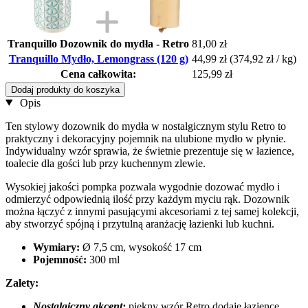
Tranquillo Dozownik do mydła - Retro
81,00 zł
Tranquillo Mydło, Lemongrass (120 g)
44,99 zł
(374,92 zł / kg)
Cena całkowita:
125,99 zł
Dodaj produkty do koszyka
Opis
Ten stylowy dozownik do mydła w nostalgicznym stylu Retro to
praktyczny i dekoracyjny pojemnik na ulubione mydło w płynie.
Indywidualny wzór sprawia, że świetnie prezentuje się w łazience,
toalecie dla gości lub przy kuchennym zlewie.
Wysokiej jakości pompka pozwala wygodnie dozować mydło i
odmierzyć odpowiednią ilość przy każdym myciu rąk. Dozownik
można łączyć z innymi pasującymi akcesoriami z tej samej kolekcji,
aby stworzyć spójną i przytulną aranżację łazienki lub kuchni.
Wymiary:
Ø 7,5 cm, wysokość 17 cm
Pojemność:
300 ml
Zalety:
Nostalgiczny akcent:
piękny wzór Retro dodaje łazience