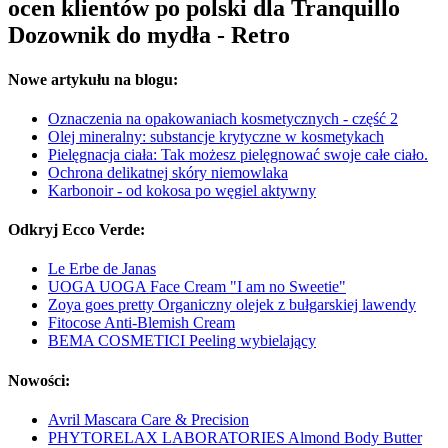
ocen klientów po polski dla Tranquillo
Dozownik do mydła - Retro
Nowe artykułu na blogu:
Oznaczenia na opakowaniach kosmetycznych - część 2
Olej mineralny: substancje krytyczne w kosmetykach
Pielęgnacja ciała: Tak możesz pielęgnować swoje całe ciało.
Ochrona delikatnej skóry niemowlaka
Karbonoir - od kokosa po węgiel aktywny
Odkryj Ecco Verde:
Le Erbe de Janas
UOGA UOGA Face Cream "I am no Sweetie"
Zoya goes pretty Organiczny olejek z bułgarskiej lawendy
Fitocose Anti-Blemish Cream
BEMA COSMETICI Peeling wybielający
Nowości:
Avril Mascara Care & Precision
PHYTORELAX LABORATORIES Almond Body Butter