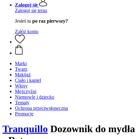
Zaloguj się
Zaloguj się teraz
Jesteś tu
po raz pierwszy?
Załóż konto
Marki
Twarz
Makijaż
Ciało i kąpiel
Włosy
Mężczyźni
Niemowlę i dziecko
Tematy
Ochrona przeciwsłoneczna
Promocje
Tranquillo
Dozownik do mydła