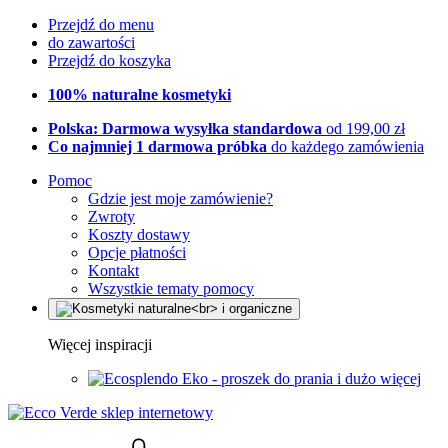
Przejdź do menu
do zawartości
Przejdź do koszyka
100% naturalne kosmetyki
Polska: Darmowa wysyłka standardowa
od 199,00 zł
Co najmniej 1 darmowa próbka
do każdego zamówienia
Pomoc
Gdzie jest moje zamówienie?
Zwroty
Koszty dostawy
Opcje płatności
Kontakt
Wszystkie tematy pomocy
Więcej inspiracji
Eko - proszek do prania i dużo więcej