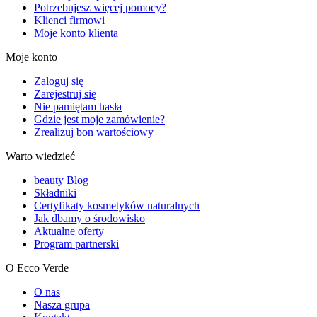
Potrzebujesz więcej pomocy?
Klienci firmowi
Moje konto klienta
Moje konto
Zaloguj się
Zarejestruj się
Nie pamiętam hasła
Gdzie jest moje zamówienie?
Zrealizuj bon wartościowy
Warto wiedzieć
beauty Blog
Składniki
Certyfikaty kosmetyków naturalnych
Jak dbamy o środowisko
Aktualne oferty
Program partnerski
O Ecco Verde
O nas
Nasza grupa