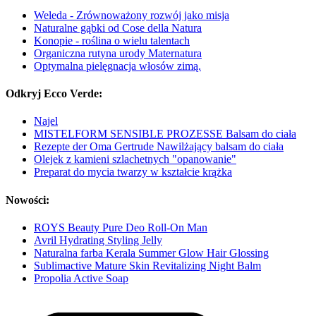
Weleda - Zrównoważony rozwój jako misja
Naturalne gąbki od Cose della Natura
Konopie - roślina o wielu talentach
Organiczna rutyna urody Maternatura
Optymalna pielęgnacja włosów zimą.
Odkryj Ecco Verde:
Najel
MISTELFORM SENSIBLE PROZESSE Balsam do ciała
Rezepte der Oma Gertrude Nawilżający balsam do ciała
Olejek z kamieni szlachetnych "opanowanie"
Preparat do mycia twarzy w kształcie krążka
Nowości:
ROYS Beauty Pure Deo Roll-On Man
Avril Hydrating Styling Jelly
Naturalna farba Kerala Summer Glow Hair Glossing
Sublimactive Mature Skin Revitalizing Night Balm
Propolia Active Soap