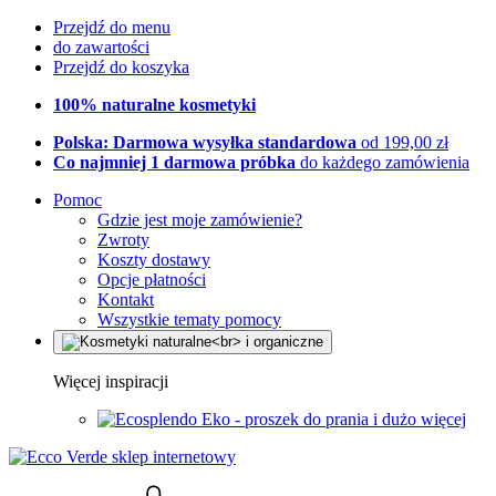
Przejdź do menu
do zawartości
Przejdź do koszyka
100% naturalne kosmetyki
Polska: Darmowa wysyłka standardowa
od 199,00 zł
Co najmniej 1 darmowa próbka
do każdego zamówienia
Pomoc
Gdzie jest moje zamówienie?
Zwroty
Koszty dostawy
Opcje płatności
Kontakt
Wszystkie tematy pomocy
Więcej inspiracji
Eko - proszek do prania i dużo więcej