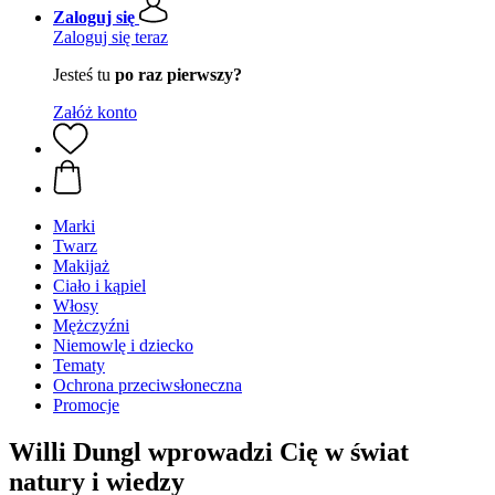
Zaloguj się
Zaloguj się teraz
Jesteś tu
po raz pierwszy?
Załóż konto
Marki
Twarz
Makijaż
Ciało i kąpiel
Włosy
Mężczyźni
Niemowlę i dziecko
Tematy
Ochrona przeciwsłoneczna
Promocje
Willi Dungl wprowadzi Cię w świat
natury i wiedzy