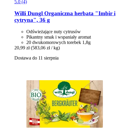
5.0 (4)
Willi Dungl
Organiczna herbata "Imbir i
cytryna", 36 g
Odświeżające nuty cytrusów
Pikantny smak i wspaniały aromat
20 dwukomorowych torebek 1,8g
20,99 zł
(583,06 zł / kg)
Dostawa do 11 sierpnia