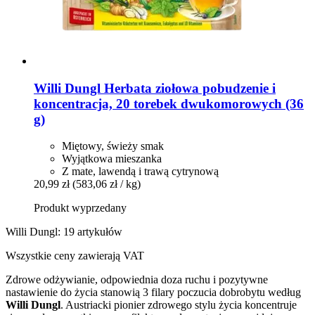
Willi Dungl
Herbata ziołowa pobudzenie i
koncentracja, 20 torebek dwukomorowych (36
g)
Miętowy, świeży smak
Wyjątkowa mieszanka
Z mate, lawendą i trawą cytrynową
20,99 zł
(583,06 zł / kg)
Produkt wyprzedany
Willi Dungl: 19 artykułów
Wszystkie ceny zawierają VAT
Zdrowe odżywianie, odpowiednia doza ruchu i pozytywne
nastawienie do życia stanowią 3 filary poczucia dobrobytu według
Willi Dungl
. Austriacki pionier zdrowego stylu życia koncentruje