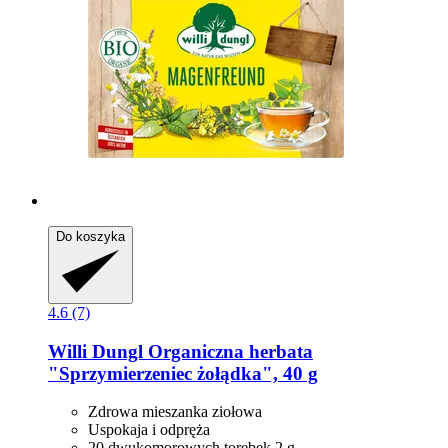
Do koszyka
4.6 (7)
Willi Dungl
Organiczna herbata
"Sprzymierzeniec żołądka", 40 g
Zdrowa mieszanka ziołowa
Uspokaja i odpręża
20 dwukomorowych torebek 2 g