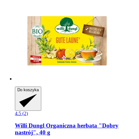
Do koszyka
4.5 (2)
Willi Dungl
Organiczna herbata "Dobry
nastrój", 40 g