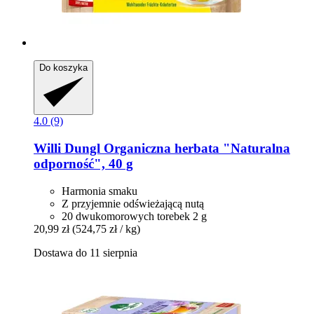
Do koszyka
4.0 (9)
Willi Dungl
Organiczna herbata "Naturalna
odporność", 40 g
Harmonia smaku
Z przyjemnie odświeżającą nutą
20 dwukomorowych torebek 2 g
20,99 zł
(524,75 zł / kg)
Dostawa do 11 sierpnia