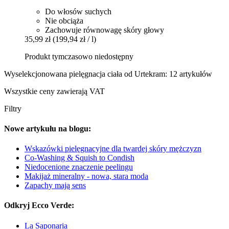
Do włosów suchych
Nie obciąża
Zachowuje równowagę skóry głowy
35,99 zł
(199,94 zł / l)
Produkt tymczasowo niedostępny
Wyselekcjonowana pielęgnacja ciała od Urtekram: 12 artykułów
Wszystkie ceny zawierają VAT
Filtry
Nowe artykułu na blogu:
Wskazówki pielęgnacyjne dla twardej skóry mężczyzn
Co-Washing & Squish to Condish
Niedocenione znaczenie peelingu
Makijaż mineralny - nowa, stara moda
Zapachy mają sens
Odkryj Ecco Verde:
La Saponaria