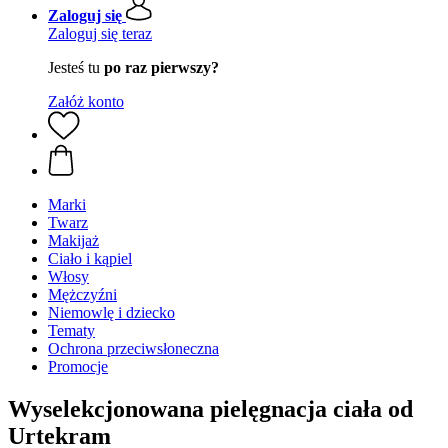
Zaloguj się
Zaloguj się teraz
Jesteś tu
po raz pierwszy?
Załóż konto
Marki
Twarz
Makijaż
Ciało i kąpiel
Włosy
Mężczyźni
Niemowlę i dziecko
Tematy
Ochrona przeciwsłoneczna
Promocje
Wyselekcjonowana pielęgnacja ciała od
Urtekram