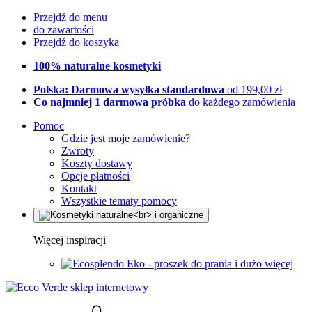
Przejdź do menu
do zawartości
Przejdź do koszyka
100% naturalne kosmetyki
Polska: Darmowa wysyłka standardowa
od 199,00 zł
Co najmniej 1 darmowa próbka
do każdego zamówienia
Pomoc
Gdzie jest moje zamówienie?
Zwroty
Koszty dostawy
Opcje płatności
Kontakt
Wszystkie tematy pomocy
Więcej inspiracji
Eko - proszek do prania i dużo więcej