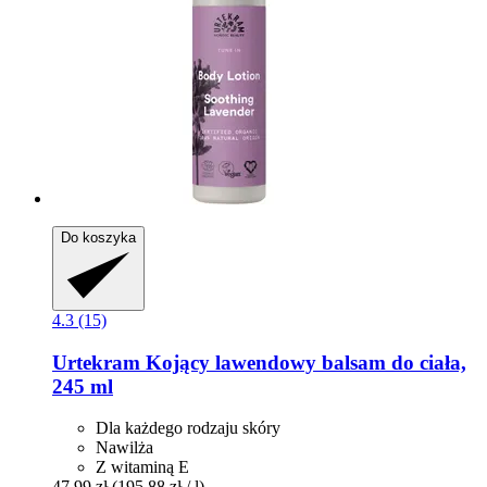
Do koszyka
4.3 (15)
Urtekram
Kojący lawendowy balsam do ciała,
245 ml
Dla każdego rodzaju skóry
Nawilża
Z witaminą E
47,99 zł
(195,88 zł / l)