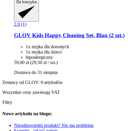
Do koszyka
2.0 (1)
GLOV
Kids Happy Cleaning Set, Blau (2 szt.)
1x myjka dla dorosłych
1x myjka dla dzieci
hipoalergiczny
59,00 zł
(29,50 zł / szt.)
Dostawa do 31 sierpnia
Zestawy od GLOV: 9 artykułów
Wszystkie ceny zawierają VAT
Filtry
Nowe artykułu na blogu:
Nieodpowiedni produkt? Nie ma problemu
Essentiq - jakość natury