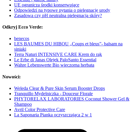
UE ogranicza środki konserwujące
Odpowiedzi na typowe pytania o pielęgnację urody
Zasadowa czy pH neutralna pielęgnacja skóry?
Odkryj Ecco Verde:
benecos
LES BAUMES DU HIBOU „Coups et bleus”- balsam na
siniaki
Terra Naturi INTENSIVE CARE Krem do rąk
Le Erbe di Janas Olejek PaloSanto Essential
Wahre Lebenswerte Bio wieczorna herbata
Nowości:
Weleda Clear & Pure Skin Serum Booster Drops
Tranquillo Mydelniczka - Douceur Florale
PHYTORELAX LABORATORIES Coconut Shower Gel &
Shampoo
Avril Color Protective Care
La Saponaria Pianka oczyszczająca 2 w 1