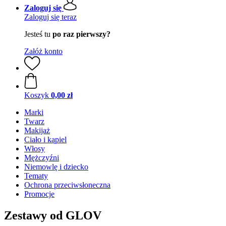
Zaloguj się
Zaloguj się teraz
Jesteś tu
po raz pierwszy?
Załóż konto
Koszyk
0,00 zł
Marki
Twarz
Makijaż
Ciało i kąpiel
Włosy
Mężczyźni
Niemowlę i dziecko
Tematy
Ochrona przeciwsłoneczna
Promocje
Zestawy od GLOV