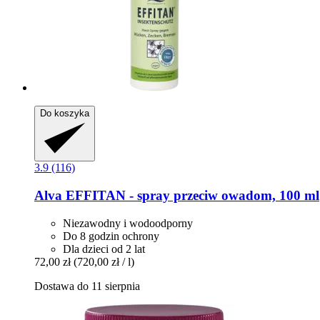
Do koszyka
3.9 (116)
Alva
EFFITAN -​ spray przeciw owadom, 100 ml
Niezawodny i wodoodporny
Do 8 godzin ochrony
Dla dzieci od 2 lat
72,00 zł
(720,00 zł / l)
Dostawa do 11 sierpnia