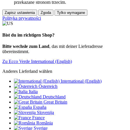
przekazane stronom trzecim.
Zapisz ustawienia
Zgoda
Tylko wymagane
Polityka prywatności
Bist du im richtigen Shop?
Bitte wechsle zum Land
, das mit deiner Lieferadresse
übereinstimmt.
Zu Ecco Verde International (English)
Anderes Lieferland wählen
International (English)
Österreich
Italia
Deutschland
Great Britain
España
Slovenija
France
România
Sverige