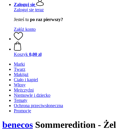
Zaloguj się
Zaloguj się teraz
Jesteś tu
po raz pierwszy?
Załóż konto
Koszyk
0,00 zł
Marki
Twarz
Makijaż
Ciało i kąpiel
Włosy
Mężczyźni
Niemowlę i dziecko
Tematy
Ochrona przeciwsłoneczna
Promocje
benecos
Sommeredition - Żel