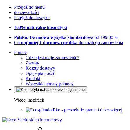
Przejdź do menu
do zawartości
Przejdź do koszyka
100% naturalne kosmetyki
Polska: Darmowa wysyłka standardowa
od 199,00 zł
Co najmniej 1 darmowa próbka
do każdego zamówienia
Pomoc
Gdzie jest moje zamówienie?
Zwroty
Koszty dostawy
Opcje płatności
Kontakt
Wszystkie tematy pomocy
Więcej inspiracji
Eko - proszek do prania i dużo więcej