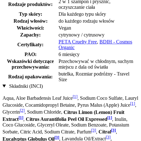
2 w 1 szampon i prysznic,
Rodzaje produktów:
oczyszczanie ciała
Typ skóry:
Dla każdego typu skóry
Rodzaj włosów:
do każdego rodzaju włosów
Właściwości:
Vegan
Zapachy:
cytrynowy / cytrusowy
PETA Cruelty Free
,
BDIH - Cosmos
Certyfikaty:
Organic
PAO:
6 miesięcy
Wskazówki dotyczące
Przechowywać w chłodnym, suchym
przechowywania:
miejscu z dala od światła
butelka, Rozmiar podróżny - Travel
Rodzaj opakowania:
Size
Składniki (INCI)
[1]
Aqua, Aloe Barbadensis Leaf Juice
, Sodium Coco­ Sulfate, Lauryl
[1]
Glucoside, Cocamidopropyl Betaine, Pyrus Malus (Apple) Juice
,
[2]
Glycerin
, Sodium Chloride,
Citrus Limon (Lemon) Fruit
[1]
[1]
Extract
,
Citrus Aurantifolia Peel Oil Expressed
, Inulin,
Coco Glucoside, Glyceryl Oleate, Sodium Benzoate, Potassium
[3]
[3]
Sorbate, Citric Acid, Sodium Citrate, Parfum
,
Citral
,
[3]
[3]
Eucalyptus Globulus Oil
, Lavandula Oil/Extract
,