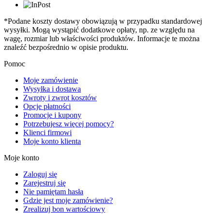
*Podane koszty dostawy obowiązują w przypadku standardowej
wysyłki. Mogą wystąpić dodatkowe opłaty, np. ze względu na
wagę, rozmiar lub właściwości produktów. Informacje te można
znaleźć bezpośrednio w opisie produktu.
Pomoc
Moje zamówienie
Wysyłka i dostawa
Zwroty i zwrot kosztów
Opcje płatności
Promocje i kupony
Potrzebujesz więcej pomocy?
Klienci firmowi
Moje konto klienta
Moje konto
Zaloguj się
Zarejestruj się
Nie pamiętam hasła
Gdzie jest moje zamówienie?
Zrealizuj bon wartościowy