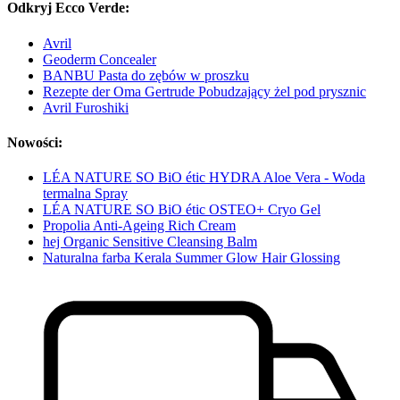
Odkryj Ecco Verde:
Avril
Geoderm Concealer
BANBU Pasta do zębów w proszku
Rezepte der Oma Gertrude Pobudzający żel pod prysznic
Avril Furoshiki
Nowości:
LÉA NATURE SO BiO étic HYDRA Aloe Vera - Woda
termalna Spray
LÉA NATURE SO BiO étic OSTEO+ Cryo Gel
Propolia Anti-Ageing Rich Cream
hej Organic Sensitive Cleansing Balm
Naturalna farba Kerala Summer Glow Hair Glossing