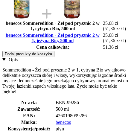
benecos Sommeredition - Żel pod prysznic 2 w
25,68 zł
1, cytryna Bio, 500 ml
(51,36 zł / l)
benecos Sommeredition - Żel pod prysznic 2 w
25,68 zł
1, jeżyna Bio, 500 ml
(51,36 zł / l)
Cena całkowita:
51,36 zł
Dodaj produkty do koszyka
Opis
Sommeredition - Żel pod prysznic 2 w 1, cytryna Bio wyjątkowo
delikatnie oczyszcza skórę i włosy, wykorzystując łagodne środki
myjące. Jednocześnie jego urzekająco cytrynowy aromat wnosi do
Twojej łazienki zapach włoskiego lata. Życie może być takie
piękne!
Nr art.:
BEN-99286
Zawartość:
500 ml
EAN:
4260198099286
Marka:
benecos
Konsystencja/postać:
płyn