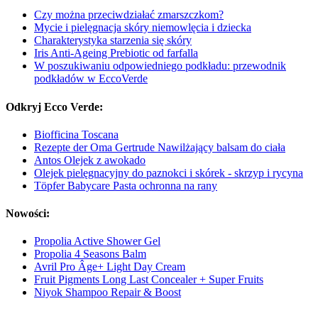
Czy można przeciwdziałać zmarszczkom?
Mycie i pielęgnacja skóry niemowlęcia i dziecka
Charakterystyka starzenia się skóry
Iris Anti-Ageing Prebiotic od farfalla
W poszukiwaniu odpowiedniego podkładu: przewodnik
podkładów w EccoVerde
Odkryj Ecco Verde:
Biofficina Toscana
Rezepte der Oma Gertrude Nawilżający balsam do ciała
Antos Olejek z awokado
Olejek pielęgnacyjny do paznokci i skórek - skrzyp i rycyna
Töpfer Babycare Pasta ochronna na rany
Nowości:
Propolia Active Shower Gel
Propolia 4 Seasons Balm
Avril Pro Âge+ Light Day Cream
Fruit Pigments Long Last Concealer + Super Fruits
Niyok Shampoo Repair & Boost