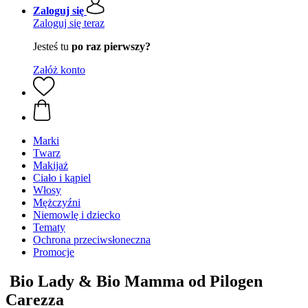
Zaloguj się
Zaloguj się teraz
Jesteś tu
po raz pierwszy?
Załóż konto
Marki
Twarz
Makijaż
Ciało i kąpiel
Włosy
Mężczyźni
Niemowlę i dziecko
Tematy
Ochrona przeciwsłoneczna
Promocje
Bio Lady & Bio Mamma od Pilogen
Carezza