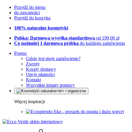
Przejdź do menu
do zawartości
Przejdź do koszyka
100% naturalne kosmetyki
Polska: Darmowa wysyłka standardowa
od 199,00 zł
Co najmniej 1 darmowa próbka
do każdego zamówienia
Pomoc
Gdzie jest moje zamówienie?
Zwroty
Koszty dostawy
Opcje płatności
Kontakt
Wszystkie tematy pomocy
Więcej inspiracji
Eko - proszek do prania i dużo więcej