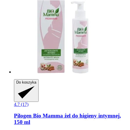
Do koszyka
4.7 (17)
Pilogen
Bio Mamma żel do higieny intymnej,
150 ml