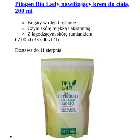
Pilogen
Bio Lady nawilżający krem do ciała,
200 ml
Bogaty w olejki roślinne
Czyni skórę miękką i aksamitną
Z łągodzącym skórę rumiankiem
67,00 zł
(335,00 zł / l)
Dostawa do 11 sierpnia