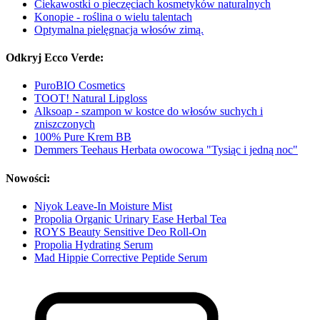
Ciekawostki o pieczęciach kosmetyków naturalnych
Konopie - roślina o wielu talentach
Optymalna pielęgnacja włosów zimą.
Odkryj Ecco Verde:
PuroBIO Cosmetics
TOOT! Natural Lipgloss
Alksoap - szampon w kostce do włosów suchych i
zniszczonych
100% Pure Krem BB
Demmers Teehaus Herbata owocowa "Tysiąc i jedną noc"
Nowości:
Niyok Leave-In Moisture Mist
Propolia Organic Urinary Ease Herbal Tea
ROYS Beauty Sensitive Deo Roll-On
Propolia Hydrating Serum
Mad Hippie Corrective Peptide Serum