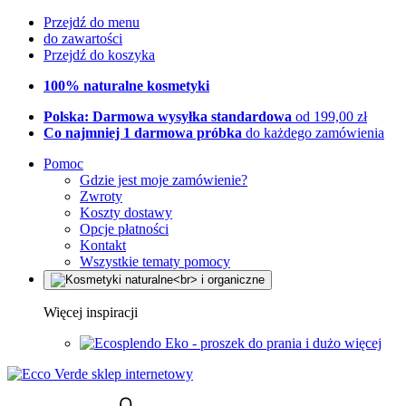
Przejdź do menu
do zawartości
Przejdź do koszyka
100% naturalne kosmetyki
Polska: Darmowa wysyłka standardowa
od 199,00 zł
Co najmniej 1 darmowa próbka
do każdego zamówienia
Pomoc
Gdzie jest moje zamówienie?
Zwroty
Koszty dostawy
Opcje płatności
Kontakt
Wszystkie tematy pomocy
Więcej inspiracji
Eko - proszek do prania i dużo więcej