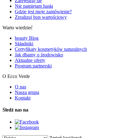
Zarejestruj się
Nie pamiętam hasła
Gdzie jest moje zamówienie?
Zrealizuj bon wartościowy
Warto wiedzieć
beauty Blog
Składniki
Certyfikaty kosmetyków naturalnych
Jak dbamy o środowisko
Aktualne oferty
Program partnerski
O Ecco Verde
O nas
Nasza grupa
Kontakt
Śledź nas na
Zmień kraj/język