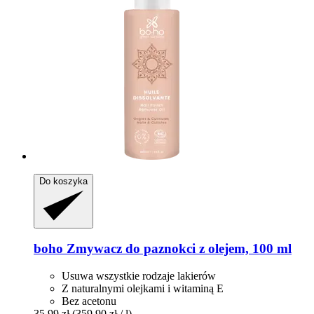
Do koszyka
boho
Zmywacz do paznokci z olejem, 100 ml
Usuwa wszystkie rodzaje lakierów
Z naturalnymi olejkami i witaminą E
Bez acetonu
35,99 zł
(359,90 zł / l)