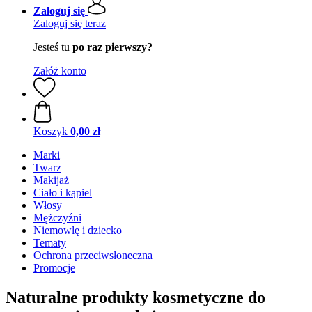
Zaloguj się
Zaloguj się teraz
Jesteś tu
po raz pierwszy?
Załóż konto
Koszyk
0,00 zł
Marki
Twarz
Makijaż
Ciało i kąpiel
Włosy
Mężczyźni
Niemowlę i dziecko
Tematy
Ochrona przeciwsłoneczna
Promocje
Naturalne produkty kosmetyczne do