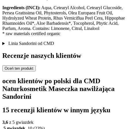
Ingredients (INCI):
Aqua, Cetearyl Alcohol, Cetearyl Glucoside,
Persea Gratissima Oil, Phytosterols, Olea Europaea Fruit Oil,
Hydrolyzed Wheat Protein, Rhus Verniciflua Peel Cera, Hippophae
Rhamnoides Oil*, Aloe Barbadensis*, Tocopherol, Phytic Acid,
Parfum, Aroma. Contains: Limonene, Citral, Linalool
* raw materials certified organic
Linia Sandorini od CMD
Recenzje naszych klientów
Oceń ten produkt
ocen klientów po polski dla CMD
Naturkosmetik Maseczka nawilżająca
Sandorini
15 recenzji klientów w innym języku
3,6
z 5 gwiazdek
5 gwiazdek
10
(23%)