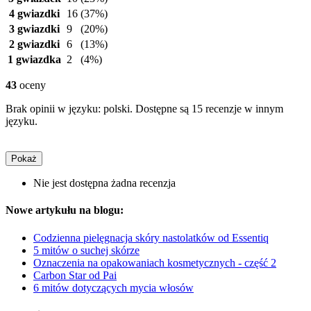
4 gwiazdki
16
(37%)
3 gwiazdki
9
(20%)
2 gwiazdki
6
(13%)
1 gwiazdka
2
(4%)
43
oceny
Brak opinii w języku: polski. Dostępne są 15 recenzje w innym
języku.
Pokaż
Nie jest dostępna żadna recenzja
Nowe artykułu na blogu:
Codzienna pielęgnacja skóry nastolatków od Essentiq
5 mitów o suchej skórze
Oznaczenia na opakowaniach kosmetycznych - część 2
Carbon Star od Pai
6 mitów dotyczących mycia włosów