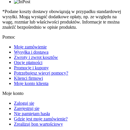
*Podane koszty dostawy obowiązują w przypadku standardowej
wysyłki. Mogą wystąpić dodatkowe opłaty, np. ze względu na
wagę, rozmiar lub właściwości produktów. Informacje te można
znaleźć bezpośrednio w opisie produktu.
Pomoc
Moje zamówienie
Wysyłka i dostawa
Zwroty i zwrot kosztów
Opcje płatności
Promocje i kupony
Potrzebujesz więcej pomocy?
Klienci firmowi
Moje konto klienta
Moje konto
Zaloguj się
Zarejestruj się
Nie pamiętam hasła
Gdzie jest moje zamówienie?
Zrealizuj bon wartościowy