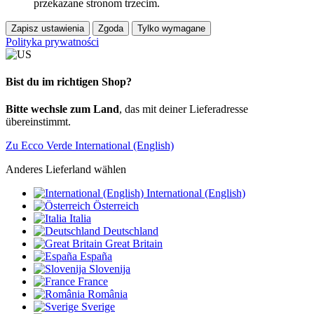
przekazane stronom trzecim.
Zapisz ustawienia
Zgoda
Tylko wymagane
Polityka prywatności
Bist du im richtigen Shop?
Bitte wechsle zum Land
, das mit deiner Lieferadresse
übereinstimmt.
Zu Ecco Verde International (English)
Anderes Lieferland wählen
International (English)
Österreich
Italia
Deutschland
Great Britain
España
Slovenija
France
România
Sverige