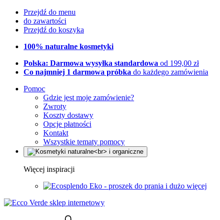
Przejdź do menu
do zawartości
Przejdź do koszyka
100% naturalne kosmetyki
Polska: Darmowa wysyłka standardowa
od 199,00 zł
Co najmniej 1 darmowa próbka
do każdego zamówienia
Pomoc
Gdzie jest moje zamówienie?
Zwroty
Koszty dostawy
Opcje płatności
Kontakt
Wszystkie tematy pomocy
Więcej inspiracji
Eko - proszek do prania i dużo więcej