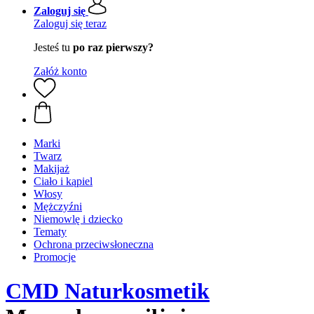
Zaloguj się
Zaloguj się teraz
Jesteś tu
po raz pierwszy?
Załóż konto
Marki
Twarz
Makijaż
Ciało i kąpiel
Włosy
Mężczyźni
Niemowlę i dziecko
Tematy
Ochrona przeciwsłoneczna
Promocje
CMD Naturkosmetik