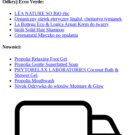
Odkryj Ecco Verde:
LÉA NATURE SO BiO étic
Organiczny olejek eteryczny linalol, chemotyp tymianek
La Bottega Eco & Logica Argan Krem do twarzy
biolù Solid Hair Shampoo
Greenatural Mleczko po opalaniu
Nowości:
Propolia Relaxing Foot Gel
Propolia Gentle Superfatted Soap
PHYTORELAX LABORATORIES Coconut Bath &
Shower Gel
Propolia Mouthwash
Niyok Odżywka do włosów Moisture & Glow