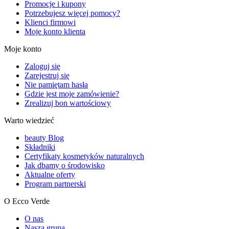
Promocje i kupony
Potrzebujesz więcej pomocy?
Klienci firmowi
Moje konto klienta
Moje konto
Zaloguj się
Zarejestruj się
Nie pamiętam hasła
Gdzie jest moje zamówienie?
Zrealizuj bon wartościowy
Warto wiedzieć
beauty Blog
Składniki
Certyfikaty kosmetyków naturalnych
Jak dbamy o środowisko
Aktualne oferty
Program partnerski
O Ecco Verde
O nas
Nasza grupa