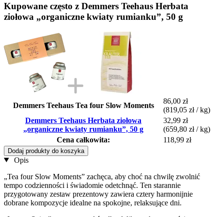
Kupowane często z Demmers Teehaus Herbata
ziołowa „organiczne kwiaty rumianku”, 50 g
86,00 zł
Demmers Teehaus Tea four Slow Moments
(819,05 zł / kg)
Demmers Teehaus Herbata ziołowa
32,99 zł
„organiczne kwiaty rumianku”, 50 g
(659,80 zł / kg)
Cena całkowita:
118,99 zł
Dodaj produkty do koszyka
Opis
„Tea four Slow Moments” zachęca, aby choć na chwilę zwolnić
tempo codzienności i świadomie odetchnąć. Ten starannie
przygotowany zestaw prezentowy zawiera cztery harmonijnie
dobrane kompozycje idealne na spokojne, relaksujące dni.