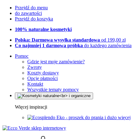
Przejdź do menu
do zawartości
Przejdź do koszyka
100% naturalne kosmetyki
Polska: Darmowa wysyłka standardowa
od 199,00 zł
Co najmniej 1 darmowa próbka
do każdego zamówienia
Pomoc
Gdzie jest moje zamówienie?
Zwroty
Koszty dostawy
Opcje płatności
Kontakt
Wszystkie tematy pomocy
Więcej inspiracji
Eko - proszek do prania i dużo więcej