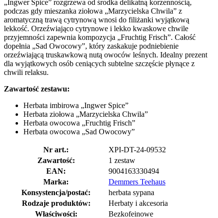
„Ingwer Spice” rozgrzewa od środka delikatną korzennością,
podczas gdy mieszanka ziołowa „Marzycielska Chwila” z
aromatyczną trawą cytrynową wnosi do filiżanki wyjątkową
lekkość. Orzeźwiająco cytrynowe i lekko kwaskowe chwile
przyjemności zapewnia kompozycja „Fruchtig Frisch”. Całość
dopełnia „Sad Owocowy”, który zaskakuje podniebienie
orzeźwiającą truskawkową nutą owoców leśnych. Idealny prezent
dla wyjątkowych osób ceniących subtelne szczęście płynące z
chwili relaksu.
Zawartość zestawu:
Herbata imbirowa „Ingwer Spice”
Herbata ziołowa „Marzycielska Chwila”
Herbata owocowa „Fruchtig Frisch”
Herbata owocowa „Sad Owocowy”
Nr art.:
XPI-DT-24-09532
Zawartość:
1 zestaw
EAN:
9004163330494
Marka:
Demmers Teehaus
Konsystencja/postać:
herbata sypana
Rodzaje produktów:
Herbaty i akcesoria
Właściwości:
Bezkofeinowe