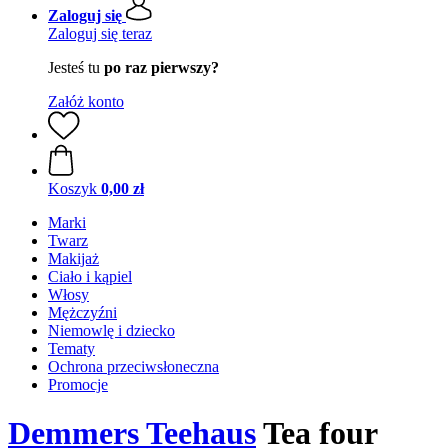
Zaloguj się
Zaloguj się teraz
Jesteś tu
po raz pierwszy?
Załóż konto
Koszyk
0,00 zł
Marki
Twarz
Makijaż
Ciało i kąpiel
Włosy
Mężczyźni
Niemowlę i dziecko
Tematy
Ochrona przeciwsłoneczna
Promocje
Demmers Teehaus
Tea four