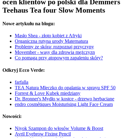
ocen klientów po polski dla Demmers
Teehaus Tea four Slow Moments
Nowe artykułu na blogu:
Masło Shea - złoto kobiet z Afryki
Organiczna rutyna urody Maternatura
Problemy ze skórą: rozpoznaj przyczyny
Movember - wąsy dla zdrowia mężczyzn
Co pomaga przy atopowym zapaleniu skóry?
Odkryj Ecco Verde:
farfalla
TEA Natura Mleczko do opalania w sprayu SPF 50
Forrest & Love Kubek miedziany
Dr. Bronner's Mydło w kostce - drzewo herbaciane
endro cosmétiques Moisturising Light Face Cream
Nowości:
Niyok Szampon do włosów Volume & Boost
Avril Eyebrow Fixing Pencil