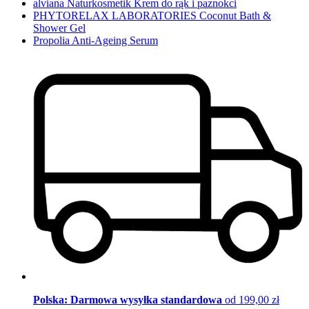
alviana Naturkosmetik Krem do rąk i paznokci
PHYTORELAX LABORATORIES Coconut Bath &
Shower Gel
Propolia Anti-Ageing Serum
Polska: Darmowa wysyłka standardowa
od 199,00 zł