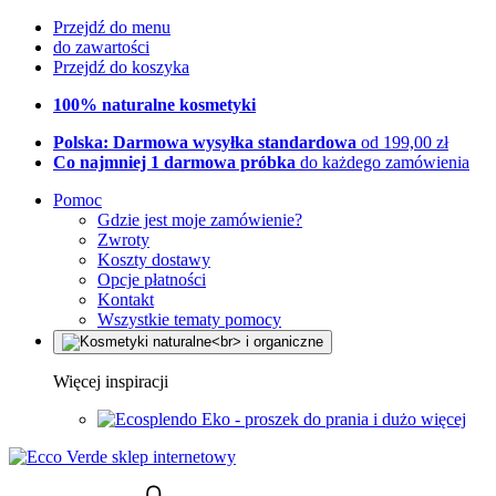
Przejdź do menu
do zawartości
Przejdź do koszyka
100% naturalne kosmetyki
Polska: Darmowa wysyłka standardowa
od 199,00 zł
Co najmniej 1 darmowa próbka
do każdego zamówienia
Pomoc
Gdzie jest moje zamówienie?
Zwroty
Koszty dostawy
Opcje płatności
Kontakt
Wszystkie tematy pomocy
Więcej inspiracji
Eko - proszek do prania i dużo więcej