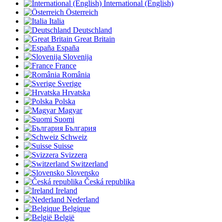
International (English)
Österreich
Italia
Deutschland
Great Britain
España
Slovenija
France
România
Sverige
Hrvatska
Polska
Magyar
Suomi
България
Schweiz
Suisse
Svizzera
Switzerland
Slovensko
Česká republika
Ireland
Nederland
Belgique
België