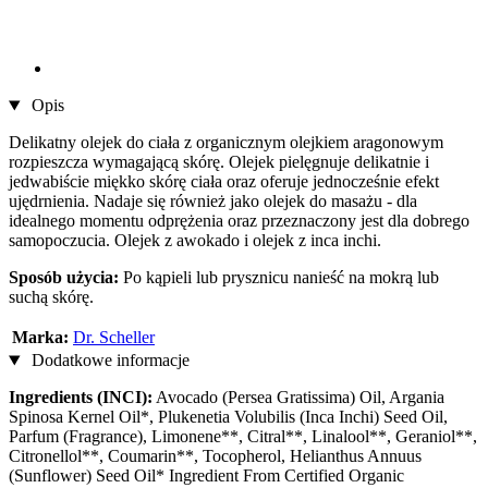
Opis
Delikatny olejek do ciała z organicznym olejkiem aragonowym
rozpieszcza wymagającą skórę. Olejek pielęgnuje delikatnie i
jedwabiście miękko skórę ciała oraz oferuje jednocześnie efekt
ujędrnienia. Nadaje się również jako olejek do masażu - dla
idealnego momentu odprężenia oraz przeznaczony jest dla dobrego
samopoczucia. Olejek z awokado i olejek z inca inchi.
Sposób użycia:
Po kąpieli lub prysznicu nanieść na mokrą lub
suchą skórę.
Marka:
Dr. Scheller
Dodatkowe informacje
Ingredients (INCI):
Avocado (Persea Gratissima) Oil, Argania
Spinosa Kernel Oil*, Plukenetia Volubilis (Inca Inchi) Seed Oil,
Parfum (Fragrance), Limonene**, Citral**, Linalool**, Geraniol**,
Citronellol**, Coumarin**, Tocopherol, Helianthus Annuus
(Sunflower) Seed Oil* Ingredient From Certified Organic