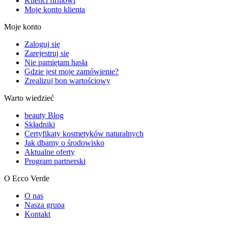
Klienci firmowi
Moje konto klienta
Moje konto
Zaloguj się
Zarejestruj się
Nie pamiętam hasła
Gdzie jest moje zamówienie?
Zrealizuj bon wartościowy
Warto wiedzieć
beauty Blog
Składniki
Certyfikaty kosmetyków naturalnych
Jak dbamy o środowisko
Aktualne oferty
Program partnerski
O Ecco Verde
O nas
Nasza grupa
Kontakt