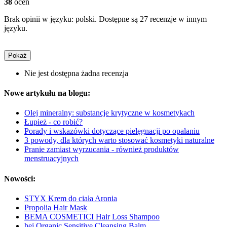
38
ocen
Brak opinii w języku: polski. Dostępne są 27 recenzje w innym
języku.
Pokaż
Nie jest dostępna żadna recenzja
Nowe artykułu na blogu:
Olej mineralny: substancje krytyczne w kosmetykach
Łupież - co robić?
Porady i wskazówki dotyczące pielęgnacji po opalaniu
3 powody, dla których warto stosować kosmetyki naturalne
Pranie zamiast wyrzucania - również produktów
menstruacyjnych
Nowości:
STYX Krem do ciała Aronia
Propolia Hair Mask
BEMA COSMETICI Hair Loss Shampoo
hej Organic Sensitive Cleansing Balm