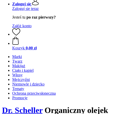
Zaloguj się
Zaloguj się teraz
Jesteś tu
po raz pierwszy?
Załóż konto
Koszyk
0,00 zł
Marki
Twarz
Makijaż
Ciało i kąpiel
Włosy
Mężczyźni
Niemowlę i dziecko
Tematy
Ochrona przeciwsłoneczna
Promocje
Dr. Scheller
Organiczny olejek