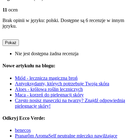
11
ocen
Brak opinii w języku: polski. Dostępne są 6 recenzje w innym
języku.
Pokaż
Nie jest dostępna żadna recenzja
Nowe artykułu na blogu:
Miód - lecznicza magiczna broń
Antyoksydanty, których potrzebuje Twoja skóra
Aloes - królowa roślin leczniczych
Maca - korzeń do pielęgnacji skóry
Często nosisz maseczki na twarzy? Znajdź odpowiednią
pielęgnację skóry!
Odkryj Ecco Verde:
benecos
Pranarôm AromaSelf neutralne mleczko nawilżające