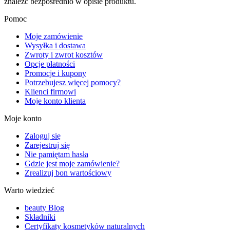
znaleźć bezpośrednio w opisie produktu.
Pomoc
Moje zamówienie
Wysyłka i dostawa
Zwroty i zwrot kosztów
Opcje płatności
Promocje i kupony
Potrzebujesz więcej pomocy?
Klienci firmowi
Moje konto klienta
Moje konto
Zaloguj się
Zarejestruj się
Nie pamiętam hasła
Gdzie jest moje zamówienie?
Zrealizuj bon wartościowy
Warto wiedzieć
beauty Blog
Składniki
Certyfikaty kosmetyków naturalnych