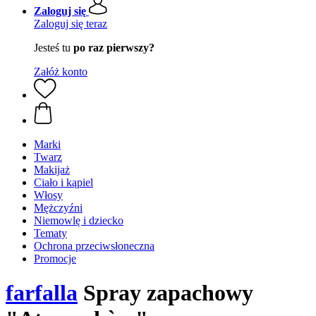
Zaloguj się
Zaloguj się teraz
Jesteś tu
po raz pierwszy?
Załóż konto
Marki
Twarz
Makijaż
Ciało i kąpiel
Włosy
Mężczyźni
Niemowlę i dziecko
Tematy
Ochrona przeciwsłoneczna
Promocje
farfalla
Spray zapachowy