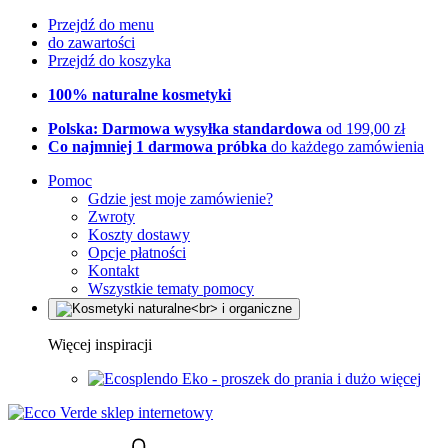
Przejdź do menu
do zawartości
Przejdź do koszyka
100% naturalne kosmetyki
Polska: Darmowa wysyłka standardowa
od 199,00 zł
Co najmniej 1 darmowa próbka
do każdego zamówienia
Pomoc
Gdzie jest moje zamówienie?
Zwroty
Koszty dostawy
Opcje płatności
Kontakt
Wszystkie tematy pomocy
Więcej inspiracji
Eko - proszek do prania i dużo więcej