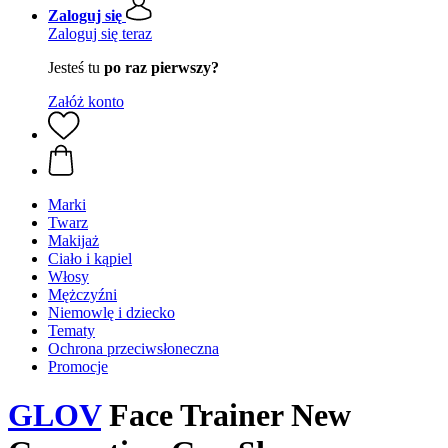
Zaloguj się
Zaloguj się teraz
Jesteś tu
po raz pierwszy?
Załóż konto
Marki
Twarz
Makijaż
Ciało i kąpiel
Włosy
Mężczyźni
Niemowlę i dziecko
Tematy
Ochrona przeciwsłoneczna
Promocje
GLOV
Face Trainer New