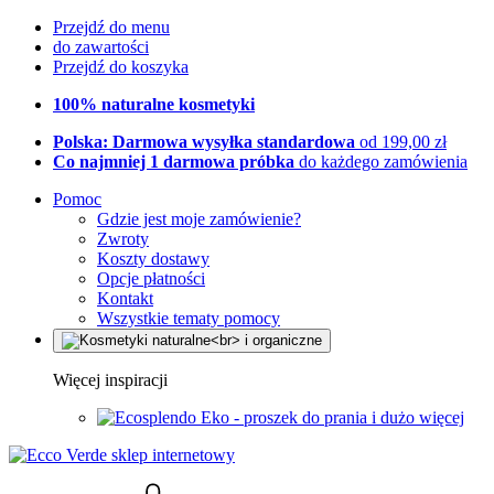
Przejdź do menu
do zawartości
Przejdź do koszyka
100% naturalne kosmetyki
Polska: Darmowa wysyłka standardowa
od 199,00 zł
Co najmniej 1 darmowa próbka
do każdego zamówienia
Pomoc
Gdzie jest moje zamówienie?
Zwroty
Koszty dostawy
Opcje płatności
Kontakt
Wszystkie tematy pomocy
Więcej inspiracji
Eko - proszek do prania i dużo więcej