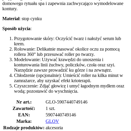
domowego rytuału spa i zapewnia zachwycająco wymodelowane
kontury.
Materiał
: stop cynku
Sposób użycia
:
Przygotowanie skóry: Oczyścić twarz i nałożyć serum lub
krem.
Rolowanie: Delikatnie masować okolice oczu za pomocą
rollera 360° lub przesuwać roller po twarzy.
Modelowanie: Używać krawędzi do unoszenia i
konturowania linii żuchwy, policzków, czoła oraz szyi.
Narzędzie zawsze prowadzić ku górze i na zewnątrz.
Chłodzenie (opcjonalnie): Umieścić roller na kilka minut w
zamrażarce, aby uzyskać efekt krioterapii.
Czyszczenie: Zdjąć głowicę i umyć łagodnym mydłem oraz
wodą; pozostawić do wyschnięcia.
Nr art.:
GLO-5907440749146
Zawartość:
1 szt.
EAN:
5907440749146
Marka:
GLOV
Rodzaje produktów:
akcesoria