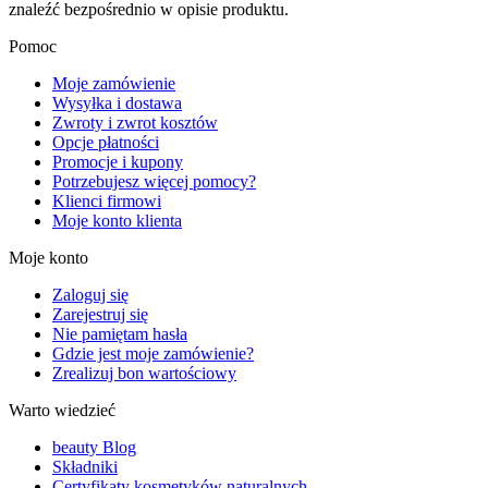
znaleźć bezpośrednio w opisie produktu.
Pomoc
Moje zamówienie
Wysyłka i dostawa
Zwroty i zwrot kosztów
Opcje płatności
Promocje i kupony
Potrzebujesz więcej pomocy?
Klienci firmowi
Moje konto klienta
Moje konto
Zaloguj się
Zarejestruj się
Nie pamiętam hasła
Gdzie jest moje zamówienie?
Zrealizuj bon wartościowy
Warto wiedzieć
beauty Blog
Składniki
Certyfikaty kosmetyków naturalnych