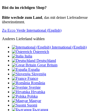
Bist du im richtigen Shop?
Bitte wechsle zum Land
, das mit deiner Lieferadresse
übereinstimmt.
Zu Ecco Verde International (English)
Anderes Lieferland wählen
International (English)
Österreich
Italia
Deutschland
Great Britain
España
Slovenija
France
România
Sverige
Hrvatska
Polska
Magyar
Suomi
България