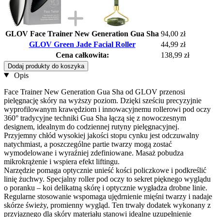
GLOV Face Trainer New Generation Gua Sha
94,00 zł
GLOV Green Jade Facial Roller
44,99 zł
Cena całkowita:
138,99 zł
Dodaj produkty do koszyka
Opis
Face Trainer New Generation Gua Sha od GLOV przenosi
pielęgnację skóry na wyższy poziom. Dzięki sześciu precyzyjnie
wyprofilowanym krawędziom i innowacyjnemu rollerowi pod oczy
360° tradycyjne techniki Gua Sha łączą się z nowoczesnym
designem, idealnym do codziennej rutyny pielęgnacyjnej.
Przyjemny chłód wysokiej jakości stopu cynku jest odczuwalny
natychmiast, a poszczególne partie twarzy mogą zostać
wymodelowane i wyraźniej zdefiniowane. Masaż pobudza
mikrokrążenie i wspiera efekt liftingu.
Narzędzie pomaga optycznie unieść kości policzkowe i podkreślić
linię żuchwy. Specjalny roller pod oczy to sekret pięknego wyglądu
o poranku – koi delikatną skórę i optycznie wygładza drobne linie.
Regularne stosowanie wspomaga ujędrnienie mięśni twarzy i nadaje
skórze świeży, promienny wygląd. Ten trwały dodatek wykonany z
przyjaznego dla skóry materiału stanowi idealne uzupełnienie