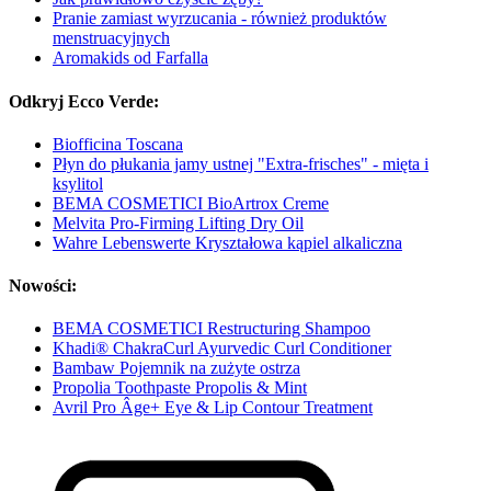
Pranie zamiast wyrzucania - również produktów
menstruacyjnych
Aromakids od Farfalla
Odkryj Ecco Verde:
Biofficina Toscana
Płyn do płukania jamy ustnej "Extra-frisches" - mięta i
ksylitol
BEMA COSMETICI BioArtrox Creme
Melvita Pro-Firming Lifting Dry Oil
Wahre Lebenswerte Kryształowa kąpiel alkaliczna
Nowości:
BEMA COSMETICI Restructuring Shampoo
Khadi® ChakraCurl Ayurvedic Curl Conditioner
Bambaw Pojemnik na zużyte ostrza
Propolia Toothpaste Propolis & Mint
Avril Pro Âge+ Eye & Lip Contour Treatment