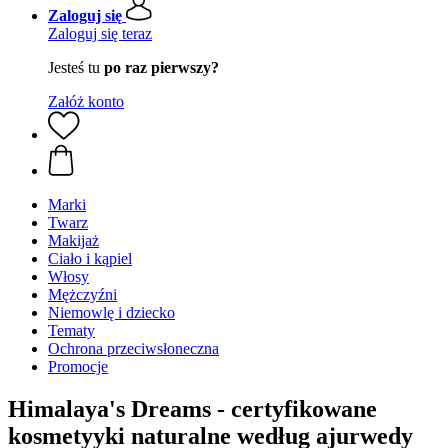
Zaloguj się
Zaloguj się teraz
Jesteś tu
po raz pierwszy?
Załóż konto
Marki
Twarz
Makijaż
Ciało i kąpiel
Włosy
Mężczyźni
Niemowlę i dziecko
Tematy
Ochrona przeciwsłoneczna
Promocje
Himalaya's Dreams - certyfikowane
kosmetyyki naturalne według ajurwedy