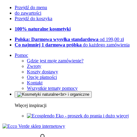
Przejdź do menu
do zawartości
Przejdź do koszyka
100% naturalne kosmetyki
Polska: Darmowa wysyłka standardowa
od 199,00 zł
Co najmniej 1 darmowa próbka
do każdego zamówienia
Pomoc
Gdzie jest moje zamówienie?
Zwroty
Koszty dostawy
Opcje płatności
Kontakt
Wszystkie tematy pomocy
Więcej inspiracji
Eko - proszek do prania i dużo więcej