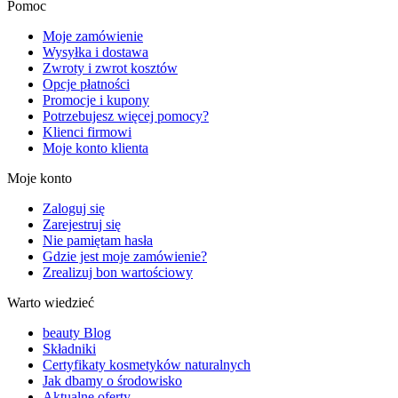
Pomoc
Moje zamówienie
Wysyłka i dostawa
Zwroty i zwrot kosztów
Opcje płatności
Promocje i kupony
Potrzebujesz więcej pomocy?
Klienci firmowi
Moje konto klienta
Moje konto
Zaloguj się
Zarejestruj się
Nie pamiętam hasła
Gdzie jest moje zamówienie?
Zrealizuj bon wartościowy
Warto wiedzieć
beauty Blog
Składniki
Certyfikaty kosmetyków naturalnych
Jak dbamy o środowisko
Aktualne oferty