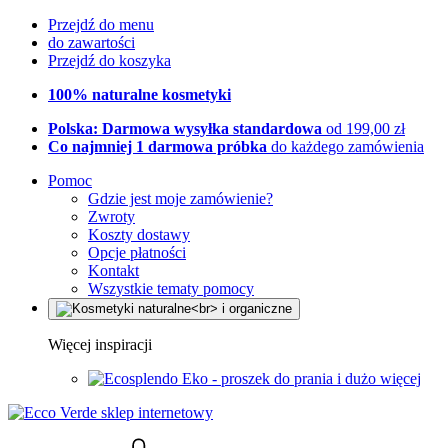
Przejdź do menu
do zawartości
Przejdź do koszyka
100% naturalne kosmetyki
Polska: Darmowa wysyłka standardowa
od 199,00 zł
Co najmniej 1 darmowa próbka
do każdego zamówienia
Pomoc
Gdzie jest moje zamówienie?
Zwroty
Koszty dostawy
Opcje płatności
Kontakt
Wszystkie tematy pomocy
Więcej inspiracji
Eko - proszek do prania i dużo więcej