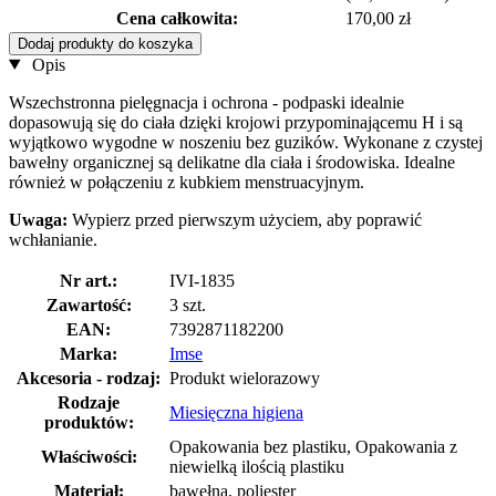
Cena całkowita:
170,00 zł
Dodaj produkty do koszyka
Opis
Wszechstronna pielęgnacja i ochrona - podpaski idealnie
dopasowują się do ciała dzięki krojowi przypominającemu H i są
wyjątkowo wygodne w noszeniu bez guzików. Wykonane z czystej
bawełny organicznej są delikatne dla ciała i środowiska. Idealne
również w połączeniu z kubkiem menstruacyjnym.
Uwaga:
Wypierz przed pierwszym użyciem, aby poprawić
wchłanianie.
Nr art.:
IVI-1835
Zawartość:
3 szt.
EAN:
7392871182200
Marka:
Imse
Akcesoria - rodzaj:
Produkt wielorazowy
Rodzaje
Miesięczna higiena
produktów:
Opakowania bez plastiku, Opakowania z
Właściwości:
niewielką ilością plastiku
Materiał:
bawełna, poliester