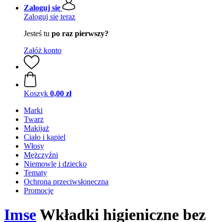
Zaloguj się
Zaloguj się teraz
Jesteś tu
po raz pierwszy?
Załóż konto
Koszyk
0,00 zł
Marki
Twarz
Makijaż
Ciało i kąpiel
Włosy
Mężczyźni
Niemowlę i dziecko
Tematy
Ochrona przeciwsłoneczna
Promocje
Imse
Wkładki higieniczne bez