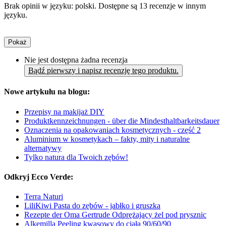
Brak opinii w języku: polski. Dostępne są 13 recenzje w innym
języku.
Pokaż
Nie jest dostępna żadna recenzja
Bądź pierwszy i napisz recenzję tego produktu.
Nowe artykułu na blogu:
Przepisy na makijaż DIY
Produktkennzeichnungen - über die Mindesthaltbarkeitsdauer
Oznaczenia na opakowaniach kosmetycznych - część 2
Aluminium w kosmetykach – fakty, mity i naturalne
alternatywy
Tylko natura dla Twoich zębów!
Odkryj Ecco Verde:
Terra Naturi
LiliKiwi Pasta do zębów - jabłko i gruszka
Rezepte der Oma Gertrude Odprężający żel pod prysznic
Alkemilla Peeling kwasowy do ciała 90/60/90