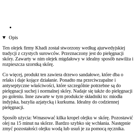
Opis
Ten olejek firmy Khadi został stworzony według ajurwedyjskiej
tradycji z czystych surowców. Przeznaczony jest do pielęgnacji
skóry. Zawarty w nim olejek migdałowy w idealny sposób nawilża i
rozpieszcza szorstką skórę.
Co więcej, produkt ten zawiera drzewo sandałowe, które dba o
relaks i daje kojące działanie. Ponadto ma przeciwzapalne i
antyseptyczne właściwości, które szczególnie potrzebne są do
pielęgnacji suchej i normalnej skóry. Nadaje się także do pielęgnacji
po goleniu. Inne zawarte w tym produkcie składniki to: miodła
indyjska, bazylia azjatycką i kurkuma. Idealny do codziennej
pielęgnacji.
Sposób użycia: Wmasować kilka kropel olejku w skórę. Pozostawić
olej na 15 minut na skórze. Bardzo szybko się wchłania. Następnie
zmyć pozostałości olejku wodą lub usuń je za pomocą ręcznika.