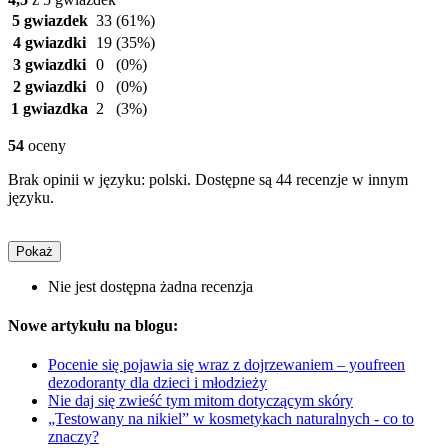
5 gwiazdek
33
(61%)
4 gwiazdki
19
(35%)
3 gwiazdki
0
(0%)
2 gwiazdki
0
(0%)
1 gwiazdka
2
(3%)
54
oceny
Brak opinii w języku: polski. Dostępne są 44 recenzje w innym
języku.
Pokaż
Nie jest dostępna żadna recenzja
Nowe artykułu na blogu:
Pocenie się pojawia się wraz z dojrzewaniem – youfreen
dezodoranty dla dzieci i młodzieży
Nie daj się zwieść tym mitom dotyczącym skóry
„Testowany na nikiel” w kosmetykach naturalnych - co to
znaczy?