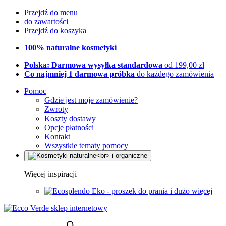
Przejdź do menu
do zawartości
Przejdź do koszyka
100% naturalne kosmetyki
Polska: Darmowa wysyłka standardowa
od 199,00 zł
Co najmniej 1 darmowa próbka
do każdego zamówienia
Pomoc
Gdzie jest moje zamówienie?
Zwroty
Koszty dostawy
Opcje płatności
Kontakt
Wszystkie tematy pomocy
Więcej inspiracji
Eko - proszek do prania i dużo więcej