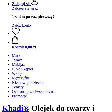
Zaloguj się
Zaloguj się teraz
Jesteś tu
po raz pierwszy?
Załóż konto
Koszyk
0,00 zł
Marki
Twarz
Makijaż
Ciało i kąpiel
Włosy
Mężczyźni
Niemowlę i dziecko
Tematy
Ochrona przeciwsłoneczna
Promocje
Khadi®
Olejek do twarzy i