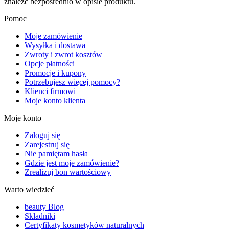
znaleźć bezpośrednio w opisie produktu.
Pomoc
Moje zamówienie
Wysyłka i dostawa
Zwroty i zwrot kosztów
Opcje płatności
Promocje i kupony
Potrzebujesz więcej pomocy?
Klienci firmowi
Moje konto klienta
Moje konto
Zaloguj się
Zarejestruj się
Nie pamiętam hasła
Gdzie jest moje zamówienie?
Zrealizuj bon wartościowy
Warto wiedzieć
beauty Blog
Składniki
Certyfikaty kosmetyków naturalnych