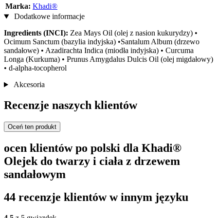
Marka:
Khadi®
Dodatkowe informacje
Ingredients (INCI):
Zea Mays Oil (olej z nasion kukurydzy) •
Ocimum Sanctum (bazylia indyjska) •Santalum Album (drzewo
sandałowe) • Azadirachta Indica (miodła indyjska) • Curcuma
Longa (Kurkuma) • Prunus Amygdalus Dulcis Oil (olej migdałowy)
• d-alpha-tocopherol
Akcesoria
Recenzje naszych klientów
Oceń ten produkt
ocen klientów po polski dla Khadi®
Olejek do twarzy i ciała z drzewem
sandałowym
44 recenzje klientów w innym języku
4,5
z 5 gwiazdek