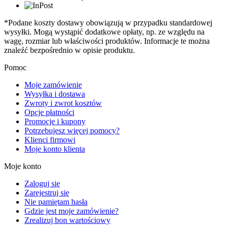
*Podane koszty dostawy obowiązują w przypadku standardowej
wysyłki. Mogą wystąpić dodatkowe opłaty, np. ze względu na
wagę, rozmiar lub właściwości produktów. Informacje te można
znaleźć bezpośrednio w opisie produktu.
Pomoc
Moje zamówienie
Wysyłka i dostawa
Zwroty i zwrot kosztów
Opcje płatności
Promocje i kupony
Potrzebujesz więcej pomocy?
Klienci firmowi
Moje konto klienta
Moje konto
Zaloguj się
Zarejestruj się
Nie pamiętam hasła
Gdzie jest moje zamówienie?
Zrealizuj bon wartościowy