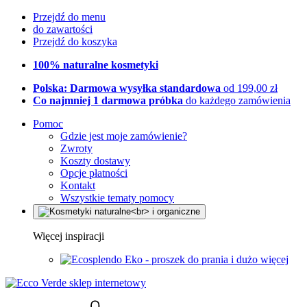
Przejdź do menu
do zawartości
Przejdź do koszyka
100% naturalne kosmetyki
Polska: Darmowa wysyłka standardowa
od 199,00 zł
Co najmniej 1 darmowa próbka
do każdego zamówienia
Pomoc
Gdzie jest moje zamówienie?
Zwroty
Koszty dostawy
Opcje płatności
Kontakt
Wszystkie tematy pomocy
Więcej inspiracji
Eko - proszek do prania i dużo więcej