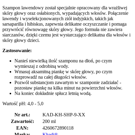
Szampon lawendowy został specjalnie opracowany dla wrażliwej
skóry głowy oraz osłabionych, wypadających włosów. Połączenie
lawendy i wyselekcjonowanych ziół indyjskich, takich jak
sarsaparilla i hibiskus, zapewnia delikatne oczyszczanie i pomaga
przywrócić równowagę skóry głowy. Jego formuła nie zawiera
siarczanów, dzięki czemu jest wystarczająco delikatna dla włosów i
skóry głowy dzieci.
Zastosowanie:
Nanieś niewielką ilość szamponu na dłoń, po czym
wymieszaj z odrobiną wody.
Wmasuj aksamitną piankę w skórę głowy, po czym
rozprowadź na całej długości włosów.
Pozwól substancjom zawartym w szamponie zadziałać -
pozostaw piankę na kilka minut na powierzchni włosów.
Na koniec dokładnie spłucz letnią wodą.
Wartość pH: 4,0 - 5,0
Nr art.:
KAD-KH-SHP-9-XX
Zawartość:
200 ml
EAN:
4260672890118
Marka:
Khadi®