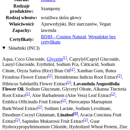
Rodzaje
Szampony
produktów:
Rodzaj włosów:
wrażliwa skóra głowy
Właściwości:
Ajurwedyjski, Bez siarczanów, Vegan
Zapachy:
lawenda
BDIH - Cosmos Natural
,
Wegańskie bez
Certyfikaty:
certyfikatu
Składniki (INCI)
[1]
Aqua, Coco Glucoside,
Glycerin
, Caprylyl/Capryl Glucoside,
Lauryl Glucoside, Erythritol, Sodium Pca, Citricacid, Sodium
[2]
Citrate, Oryza Sativa (Rice) Bran Oil
, Xanthan Gum, Butea
[2]
[2]
Frondosa Flower Extract
, Hemidesmus Indicus Root Extract
,
[2]
Hibiscus Sabdariffa Flower Extract
,
Lavandula Angustifolia
Flower Oil
, Sodium Gluconate, Glyceryl Oleate, Alkanna Tinctoria
[2]
[2]
Root Extract
, Aloe Barbadensis (Aloe Vera) Leaf Extract
,
[2]
Emblica Officinalis Fruit Extract
, Pterocarpus Marsupium
[2]
Bark/Wood Extract
, Sodium Lactate, Sodium Levulinate,
[3]
Disodium Cocoyl Glutamate,
Linalool
, Acacia Concinna Fruit
[2]
[2]
Extract
, Sapindus Mukurossi Fruit Extract
, Guar
Hydroxypropyltrimonium Chloride, Hydrolized Wheat Protein, Zinc