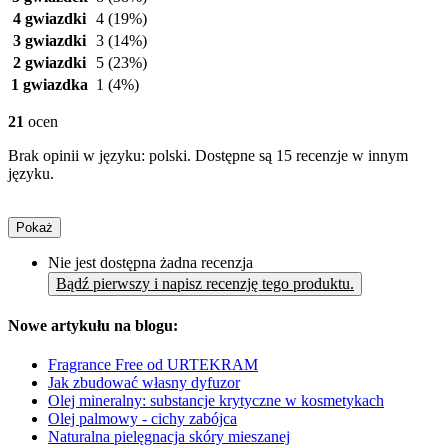
4 gwiazdki
4
(19%)
3 gwiazdki
3
(14%)
2 gwiazdki
5
(23%)
1 gwiazdka
1
(4%)
21
ocen
Brak opinii w języku: polski. Dostępne są 15 recenzje w innym
języku.
Pokaż
Nie jest dostępna żadna recenzja
Bądź pierwszy i napisz recenzję tego produktu.
Nowe artykułu na blogu:
Fragrance Free od URTEKRAM
Jak zbudować własny dyfuzor
Olej mineralny: substancje krytyczne w kosmetykach
Olej palmowy - cichy zabójca
Naturalna pielęgnacja skóry mieszanej