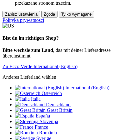
przekazane stronom trzecim.
Zapisz ustawienia
Zgoda
Tylko wymagane
Polityka prywatności
Bist du im richtigen Shop?
Bitte wechsle zum Land
, das mit deiner Lieferadresse
übereinstimmt.
Zu Ecco Verde International (English)
Anderes Lieferland wählen
International (English)
Österreich
Italia
Deutschland
Great Britain
España
Slovenija
France
România
Sverige