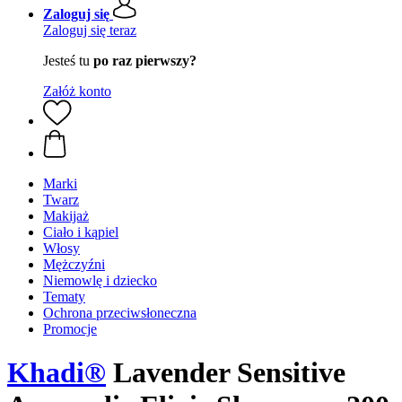
Zaloguj się
Zaloguj się teraz
Jesteś tu
po raz pierwszy?
Załóż konto
Marki
Twarz
Makijaż
Ciało i kąpiel
Włosy
Mężczyźni
Niemowlę i dziecko
Tematy
Ochrona przeciwsłoneczna
Promocje
Khadi®
Lavender Sensitive