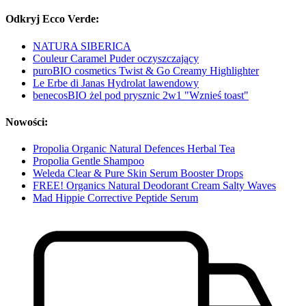
Odkryj Ecco Verde:
NATURA SIBERICA
Couleur Caramel Puder oczyszczający
puroBIO cosmetics Twist & Go Creamy Highlighter
Le Erbe di Janas Hydrolat lawendowy
benecosBIO żel pod prysznic 2w1 "Wznieś toast"
Nowości:
Propolia Organic Natural Defences Herbal Tea
Propolia Gentle Shampoo
Weleda Clear & Pure Skin Serum Booster Drops
FREE! Organics Natural Deodorant Cream Salty Waves
Mad Hippie Corrective Peptide Serum