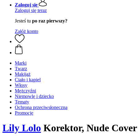
Zaloguj się
Zaloguj się teraz
Jesteś tu
po raz pierwszy?
Załóż konto
Marki
Twarz
Makijaż
Ciało i kąpiel
Włosy
Mężczyźni
Niemowlę i dziecko
Tematy
Ochrona przeciwsłoneczna
Promocje
Lily Lolo
Korektor, Nude Cover 