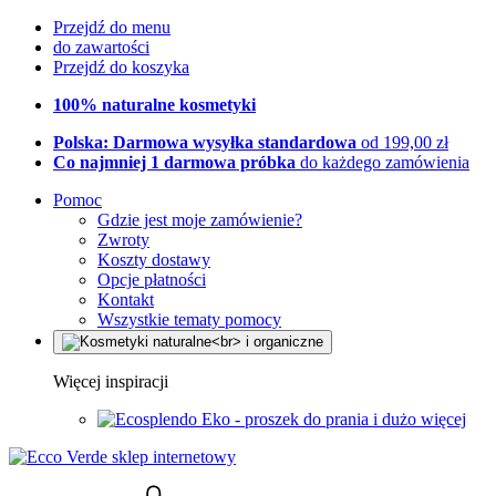
Przejdź do menu
do zawartości
Przejdź do koszyka
100% naturalne kosmetyki
Polska: Darmowa wysyłka standardowa
od 199,00 zł
Co najmniej 1 darmowa próbka
do każdego zamówienia
Pomoc
Gdzie jest moje zamówienie?
Zwroty
Koszty dostawy
Opcje płatności
Kontakt
Wszystkie tematy pomocy
Więcej inspiracji
Eko - proszek do prania i dużo więcej