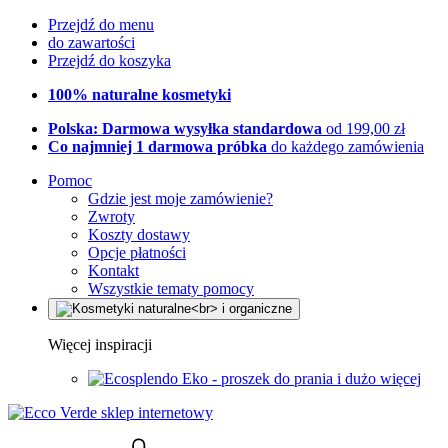
Przejdź do menu
do zawartości
Przejdź do koszyka
100% naturalne kosmetyki
Polska: Darmowa wysyłka standardowa
od 199,00 zł
Co najmniej 1 darmowa próbka
do każdego zamówienia
Pomoc
Gdzie jest moje zamówienie?
Zwroty
Koszty dostawy
Opcje płatności
Kontakt
Wszystkie tematy pomocy
Więcej inspiracji
Eko - proszek do prania i dużo więcej