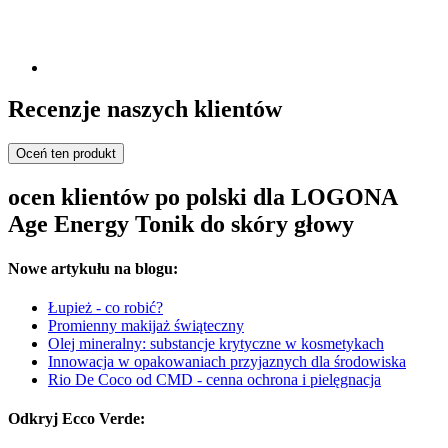
Recenzje naszych klientów
Oceń ten produkt
ocen klientów po polski dla LOGONA
Age Energy Tonik do skóry głowy
Nowe artykułu na blogu:
Łupież - co robić?
Promienny makijaż świąteczny
Olej mineralny: substancje krytyczne w kosmetykach
Innowacja w opakowaniach przyjaznych dla środowiska
Rio De Coco od CMD - cenna ochrona i pielęgnacja
Odkryj Ecco Verde: