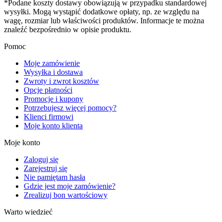
*Podane koszty dostawy obowiązują w przypadku standardowej
wysyłki. Mogą wystąpić dodatkowe opłaty, np. ze względu na
wagę, rozmiar lub właściwości produktów. Informacje te można
znaleźć bezpośrednio w opisie produktu.
Pomoc
Moje zamówienie
Wysyłka i dostawa
Zwroty i zwrot kosztów
Opcje płatności
Promocje i kupony
Potrzebujesz więcej pomocy?
Klienci firmowi
Moje konto klienta
Moje konto
Zaloguj się
Zarejestruj się
Nie pamiętam hasła
Gdzie jest moje zamówienie?
Zrealizuj bon wartościowy
Warto wiedzieć