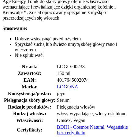
Age Energy Tonik do skóry głowy oferuje właściwości
wzmacniające i rewitalizujące dzięki organicznej kofeinie i
Kerascalp™. Został opracowany specjalnie z myślą o
przerzedzających się włosach.
Stosowanie:
Dobrze wstrząsnąć przed użyciem.
Spryskać suchą lub świeżo umytą skórę głowy rano i
wieczorem.
Nie spłukiwać.
Nr art.:
LOGO-00238
Zawartość:
150 ml
EAN:
4017645002074
Marka:
LOGONA
Konsystencja/postać:
płyn
Pielęgnacja skóry głowy:
Serum
Rodzaje produktów:
Pielęgnacja włosów
Rodzaj włosów:
włosy wypadające, włosy osłabione
Właściwości:
Unisex, Vegan
BDIH - Cosmos Natural
,
Wegańskie
Certyfikaty:
bez certyfikatu