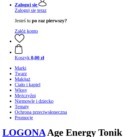
Zaloguj się
Zaloguj się teraz
Jesteś tu
po raz pierwszy?
Załóż konto
Koszyk
0,00 zł
Marki
Twarz
Makijaż
Ciało i kąpiel
Włosy
Mężczyźni
Niemowlę i dziecko
Tematy
Ochrona przeciwsłoneczna
Promocje
LOGONA
Age Energy Tonik