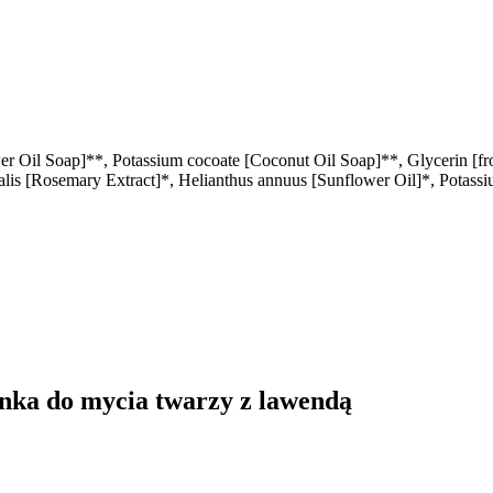
r Oil Soap]**, Potassium cocoate [Coconut Oil Soap]**, Glycerin [fr
lis [Rosemary Extract]*, Helianthus annuus [Sunflower Oil]*, Potassium
anka do mycia twarzy z lawendą