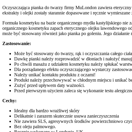
Oczyszczająca pianka do twarzy firmy MuLondon zawiera eteryczny ole
ekstrakty i olejki zostały starannie dopasowane i ręcznie wymieszan
Formuła kosmetyku na bazie organicznego mydła kastylijskiego nie 
organicznego kosmetyku zapach eterycznego olejku lawendowego odprę
może być stosowany również jako pianka po goleniu. Jego działanie
Zastosowanie:
Może być stosowany do twarzy, rąk i oczyszczania całego ciała,
Dawkę pianki należy rozprowadzić w dłoniach i nałożyć masują
Po chwili masażu z udziałem kosmetyku należy spłukać warstw
Dla porządanego efektu oczyszczającego wystarczy zastosować
Należy unikać kontaktu produktu z oczami!
Produkt należy przechowywać w chłodnym miejscu i unikać b
Zużyć przed upływem daty ważności.
Przed pierwszym użyciem zaleca się wykonanie testu alergiczn
Cechy:
Idealny dla bardzo wrażliwej skóry
Delikatnie i zarazem skutecznie usuwa zanieczyszczenia
Nie zawiera SLS, agresywnych środków powierzchniowo czynny
Bez oleju palmowego.
Ręcznie wykonany w Londynie, UK.