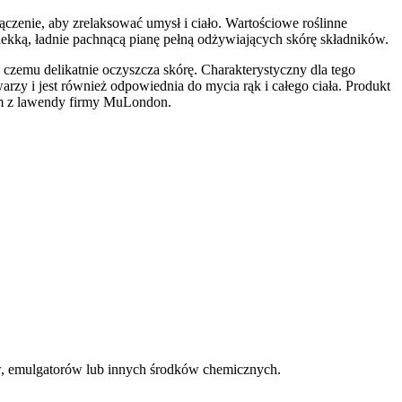
ączenie, aby zrelaksować umysł i ciało. Wartościowe roślinne
 lekką, ładnie pachnącą pianę pełną odżywiających skórę składników.
zemu delikatnie oczyszcza skórę. Charakterystyczny dla tego
rzy i jest również odpowiednia do mycia rąk i całego ciała. Produkt
mem z lawendy firmy MuLondon.
w, emulgatorów lub innych środków chemicznych.