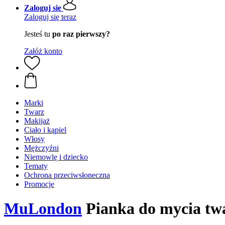
Zaloguj się
Zaloguj się teraz
Jesteś tu
po raz pierwszy?
Załóż konto
Marki
Twarz
Makijaż
Ciało i kąpiel
Włosy
Mężczyźni
Niemowlę i dziecko
Tematy
Ochrona przeciwsłoneczna
Promocje
MuLondon
Pianka do mycia tw