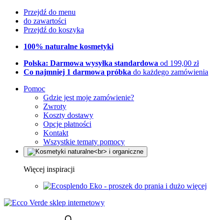
Przejdź do menu
do zawartości
Przejdź do koszyka
100% naturalne kosmetyki
Polska: Darmowa wysyłka standardowa
od 199,00 zł
Co najmniej 1 darmowa próbka
do każdego zamówienia
Pomoc
Gdzie jest moje zamówienie?
Zwroty
Koszty dostawy
Opcje płatności
Kontakt
Wszystkie tematy pomocy
Więcej inspiracji
Eko - proszek do prania i dużo więcej