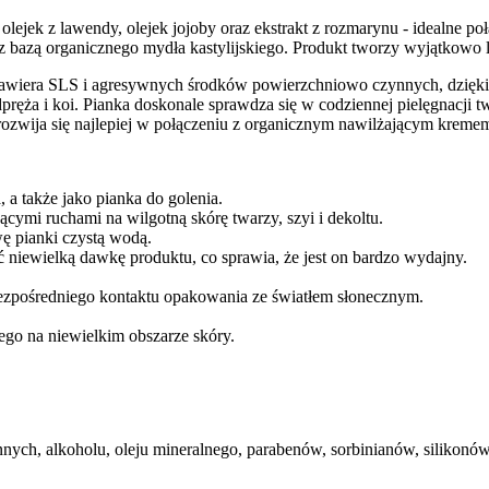
jek z lawendy, olejek jojoby oraz ekstrakt z rozmarynu - idealne poł
e z bazą organicznego mydła kastylijskiego. Produkt tworzy wyjątkowo
zawiera SLS i agresywnych środków powierzchniowo czynnych, dzięki c
ża i koi. Pianka doskonale sprawdza się w codziennej pielęgnacji twa
 rozwija się najlepiej w połączeniu z organicznym nawilżającym kre
 a także jako pianka do golenia.
cymi ruchami na wilgotną skórę twarzy, szyi i dekoltu.
ę pianki czystą wodą.
 niewielką dawkę produktu, co sprawia, że jest on bardzo wydajny.
ezpośredniego kontaktu opakowania ze światłem słonecznym.
ego na niewielkim obszarze skóry.
ch, alkoholu, oleju mineralnego, parabenów, sorbinianów, silikonó