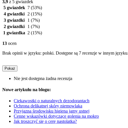
3,9
z 5 gwiazdek
5 gwiazdek
7
(53%)
4 gwiazdki
2
(15%)
3 gwiazdki
1
(7%)
2 gwiazdki
1
(7%)
1 gwiazdka
2
(15%)
13
ocen
Brak opinii w języku: polski. Dostępne są 7 recenzje w innym języku
Pokaż
Nie jest dostępna żadna recenzja
Nowe artykułu na blogu:
Ciekawostki o naturalnych dezodorantach
Ochrona delikatnej skóry niemowlaka
Przyjazna środowisku higiena jamy ustnej
Cenne wskazówki dotyczące golenia na mokro
Jak troszczyć się o cerę nastolatka?