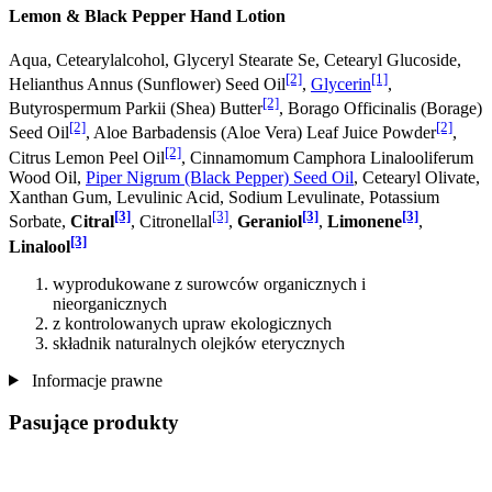
Lemon & Black Pepper Hand Lotion
Aqua, Cetearylalcohol, Glyceryl Stearate Se, Cetearyl Glucoside,
[2]
[1]
Helianthus Annus (Sunflower) Seed Oil
,
Glycerin
,
[2]
Butyrospermum Parkii (Shea) Butter
, Borago Officinalis (Borage)
[2]
[2]
Seed Oil
, Aloe Barbadensis (Aloe Vera) Leaf Juice Powder
,
[2]
Citrus Lemon Peel Oil
, Cinnamomum Camphora Linalooliferum
Wood Oil,
Piper Nigrum (Black Pepper) Seed Oil
, Cetearyl Olivate,
Xanthan Gum, Levulinic Acid, Sodium Levulinate, Potassium
[3]
[3]
[3]
[3]
Sorbate,
Citral
, Citronellal
,
Geraniol
,
Limonene
,
[3]
Linalool
wyprodukowane z surowców organicznych i
nieorganicznych
z kontrolowanych upraw ekologicznych
składnik naturalnych olejków eterycznych
Informacje prawne
Pasujące produkty