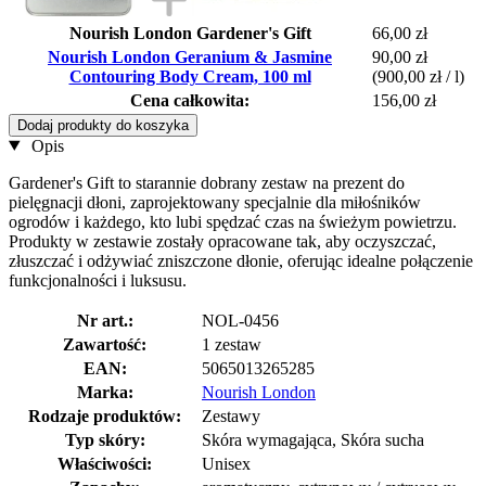
Nourish London Gardener's Gift
66,00 zł
Nourish London Geranium & Jasmine
90,00 zł
Contouring Body Cream, 100 ml
(900,00 zł / l)
Cena całkowita:
156,00 zł
Dodaj produkty do koszyka
Opis
Gardener's Gift to starannie dobrany zestaw na prezent do
pielęgnacji dłoni, zaprojektowany specjalnie dla miłośników
ogrodów i każdego, kto lubi spędzać czas na świeżym powietrzu.
Produkty w zestawie zostały opracowane tak, aby oczyszczać,
złuszczać i odżywiać zniszczone dłonie, oferując idealne połączenie
funkcjonalności i luksusu.
Nr art.:
NOL-0456
Zawartość:
1 zestaw
EAN:
5065013265285
Marka:
Nourish London
Rodzaje produktów:
Zestawy
Typ skóry:
Skóra wymagająca, Skóra sucha
Właściwości:
Unisex