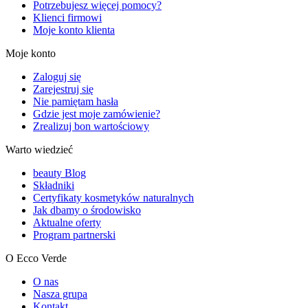
Potrzebujesz więcej pomocy?
Klienci firmowi
Moje konto klienta
Moje konto
Zaloguj się
Zarejestruj się
Nie pamiętam hasła
Gdzie jest moje zamówienie?
Zrealizuj bon wartościowy
Warto wiedzieć
beauty Blog
Składniki
Certyfikaty kosmetyków naturalnych
Jak dbamy o środowisko
Aktualne oferty
Program partnerski
O Ecco Verde
O nas
Nasza grupa
Kontakt