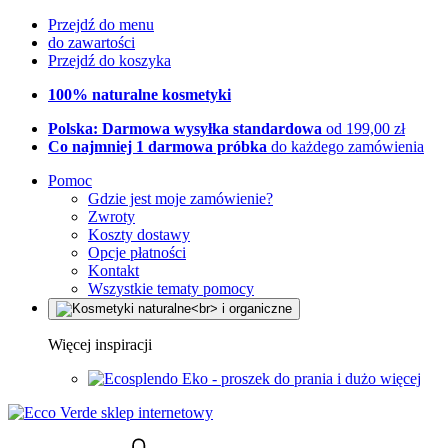
Przejdź do menu
do zawartości
Przejdź do koszyka
100% naturalne kosmetyki
Polska: Darmowa wysyłka standardowa
od 199,00 zł
Co najmniej 1 darmowa próbka
do każdego zamówienia
Pomoc
Gdzie jest moje zamówienie?
Zwroty
Koszty dostawy
Opcje płatności
Kontakt
Wszystkie tematy pomocy
Więcej inspiracji
Eko - proszek do prania i dużo więcej