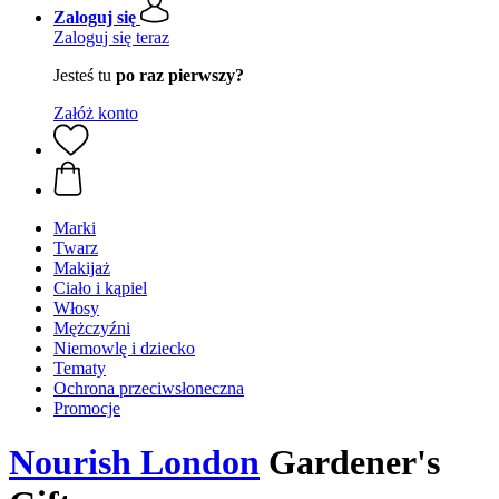
Zaloguj się
Zaloguj się teraz
Jesteś tu
po raz pierwszy?
Załóż konto
Marki
Twarz
Makijaż
Ciało i kąpiel
Włosy
Mężczyźni
Niemowlę i dziecko
Tematy
Ochrona przeciwsłoneczna
Promocje
Nourish London
Gardener's