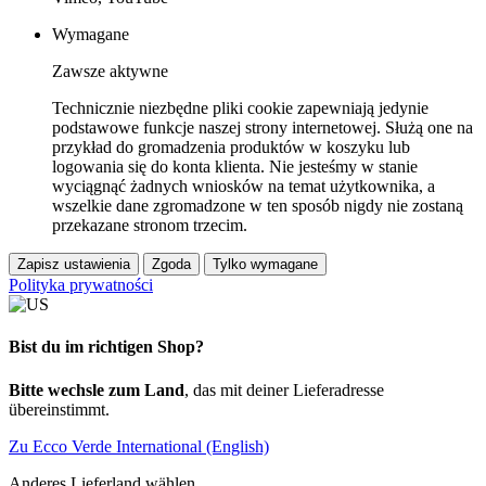
Wymagane
Zawsze aktywne
Technicznie niezbędne pliki cookie zapewniają jedynie
podstawowe funkcje naszej strony internetowej. Służą one na
przykład do gromadzenia produktów w koszyku lub
logowania się do konta klienta. Nie jesteśmy w stanie
wyciągnąć żadnych wniosków na temat użytkownika, a
wszelkie dane zgromadzone w ten sposób nigdy nie zostaną
przekazane stronom trzecim.
Zapisz ustawienia
Zgoda
Tylko wymagane
Polityka prywatności
Bist du im richtigen Shop?
Bitte wechsle zum Land
, das mit deiner Lieferadresse
übereinstimmt.
Zu Ecco Verde International (English)
Anderes Lieferland wählen