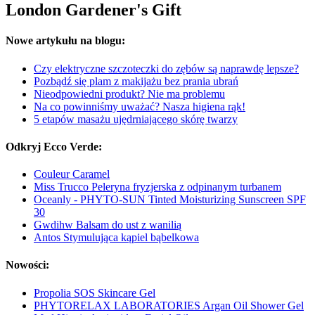
London Gardener's Gift
Nowe artykułu na blogu:
Czy elektryczne szczoteczki do zębów są naprawdę lepsze?
Pozbądź się plam z makijażu bez prania ubrań
Nieodpowiedni produkt? Nie ma problemu
Na co powinniśmy uważać? Nasza higiena rąk!
5 etapów masażu ujędrniającego skórę twarzy
Odkryj Ecco Verde:
Couleur Caramel
Miss Trucco Peleryna fryzjerska z odpinanym turbanem
Oceanly - PHYTO-SUN Tinted Moisturizing Sunscreen SPF
30
Gwdihw Balsam do ust z wanilią
Antos Stymulująca kąpiel bąbelkowa
Nowości:
Propolia SOS Skincare Gel
PHYTORELAX LABORATORIES Argan Oil Shower Gel