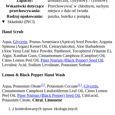
Zapachy:
aromatyczny, cytrynowy / cytrusowy
Wskazówki dotyczące
Przechowywać w chłodnym, suchym
przechowywania:
miejscu z dala od światła
Rodzaj opakowania:
puszka, butelka z pompką
Składniki (INCI)
Hand Scrub
Aqua,
Glycerin
, Prunus Armeniaca (Apricot) Seed Powder, Argania
Spinosa (Argan) Kernel Oil, Cetearylalcohol, Aloe Barbadensis
(Aloe Vera) Leaf Juice Powder, Panthenol, Tocopherol (Vitamin E),
Algin, Xanthan Gum, Cinnamomum Camphora (Camphor) Oil,
Citrus Lemon Peel Oil,
Piper Nigrum (Black Pepper) Seed Oil
,
Levulinic Acid, Sodium Levulinate, Potassium Sorbate
Lemon & Black Pepper Hand Wash
[1]
[1]
Aqua, Potassium Oleate
, Potassium Cocoate
,
Glycerin
,
Cinnamomum Camphora Linalooliferum Leaf Oil, Citrus Lemon
Peel Oil,
Piper Nigrum (Black Pepper) Seed Oil
, Citricacid,
Potassium Citrate,
Citral
,
Limonene
z kontrolowanych upraw ekologicznych