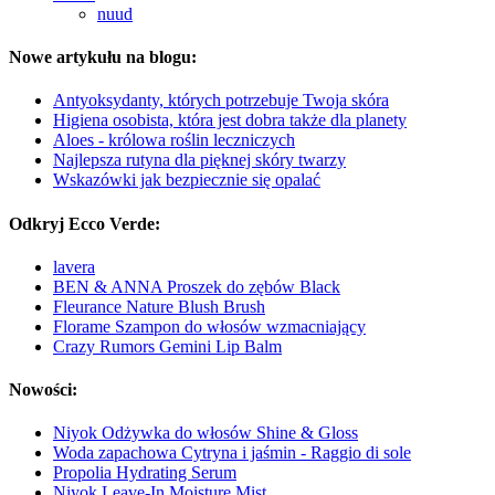
nuud
Nowe artykułu na blogu:
Antyoksydanty, których potrzebuje Twoja skóra
Higiena osobista, która jest dobra także dla planety
Aloes - królowa roślin leczniczych
Najlepsza rutyna dla pięknej skóry twarzy
Wskazówki jak bezpiecznie się opalać
Odkryj Ecco Verde:
lavera
BEN & ANNA Proszek do zębów Black
Fleurance Nature Blush Brush
Florame Szampon do włosów wzmacniający
Crazy Rumors Gemini Lip Balm
Nowości:
Niyok Odżywka do włosów Shine & Gloss
Woda zapachowa Cytryna i jaśmin - Raggio di sole
Propolia Hydrating Serum
Niyok Leave-In Moisture Mist