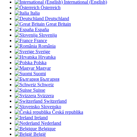
International (English)
Österreich
Italia
Deutschland
Great Britain
España
Slovenija
France
România
Sverige
Hrvatska
Polska
Magyar
Suomi
България
Schweiz
Suisse
Svizzera
Switzerland
Slovensko
Česká republika
Ireland
Nederland
Belgique
België