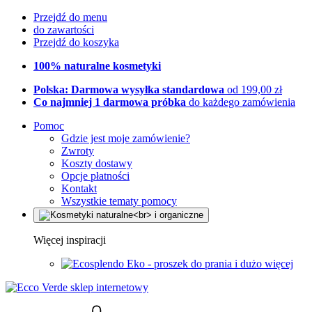
Przejdź do menu
do zawartości
Przejdź do koszyka
100% naturalne kosmetyki
Polska: Darmowa wysyłka standardowa
od 199,00 zł
Co najmniej 1 darmowa próbka
do każdego zamówienia
Pomoc
Gdzie jest moje zamówienie?
Zwroty
Koszty dostawy
Opcje płatności
Kontakt
Wszystkie tematy pomocy
Więcej inspiracji
Eko - proszek do prania i dużo więcej