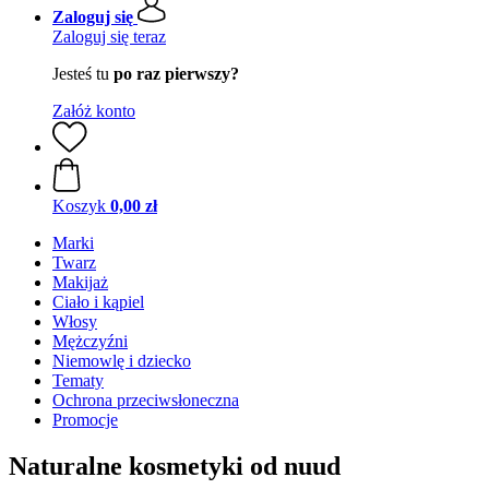
Zaloguj się
Zaloguj się teraz
Jesteś tu
po raz pierwszy?
Załóż konto
Koszyk
0,00 zł
Marki
Twarz
Makijaż
Ciało i kąpiel
Włosy
Mężczyźni
Niemowlę i dziecko
Tematy
Ochrona przeciwsłoneczna
Promocje
Naturalne kosmetyki od nuud