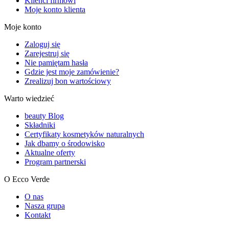
Klienci firmowi
Moje konto klienta
Moje konto
Zaloguj się
Zarejestruj się
Nie pamiętam hasła
Gdzie jest moje zamówienie?
Zrealizuj bon wartościowy
Warto wiedzieć
beauty Blog
Składniki
Certyfikaty kosmetyków naturalnych
Jak dbamy o środowisko
Aktualne oferty
Program partnerski
O Ecco Verde
O nas
Nasza grupa
Kontakt