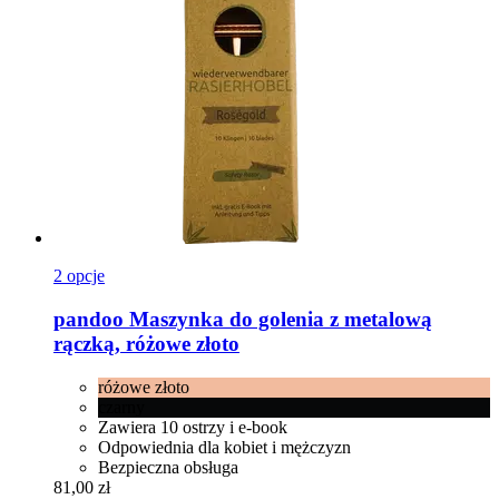
2 opcje
pandoo
Maszynka do golenia z metalową
rączką, różowe złoto
różowe złoto
czarny
Zawiera 10 ostrzy i e-book
Odpowiednia dla kobiet i mężczyzn
Bezpieczna obsługa
81,00 zł