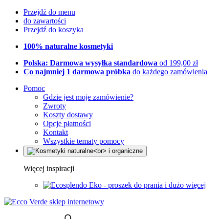
Przejdź do menu
do zawartości
Przejdź do koszyka
100% naturalne kosmetyki
Polska: Darmowa wysyłka standardowa
od 199,00 zł
Co najmniej 1 darmowa próbka
do każdego zamówienia
Pomoc
Gdzie jest moje zamówienie?
Zwroty
Koszty dostawy
Opcje płatności
Kontakt
Wszystkie tematy pomocy
Więcej inspiracji
Eko - proszek do prania i dużo więcej