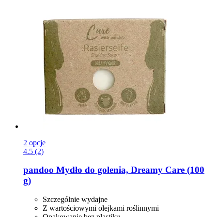
2 opcje
4.5 (2)
pandoo
Mydło do golenia, Dreamy Care (100
g)
Szczególnie wydajne
Z wartościowymi olejkami roślinnymi
Opakowanie bez plastiku