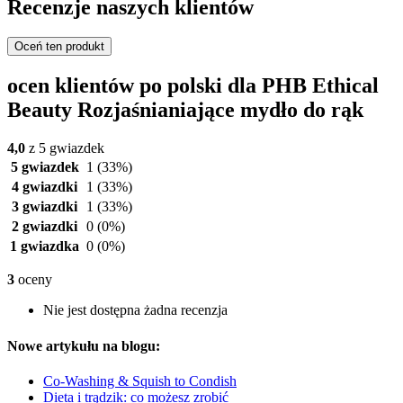
Recenzje naszych klientów
Oceń ten produkt
ocen klientów po polski dla PHB Ethical
Beauty Rozjaśnianiające mydło do rąk
4,0
z 5 gwiazdek
5 gwiazdek
1
(33%)
4 gwiazdki
1
(33%)
3 gwiazdki
1
(33%)
2 gwiazdki
0
(0%)
1 gwiazdka
0
(0%)
3
oceny
Nie jest dostępna żadna recenzja
Nowe artykułu na blogu:
Co-Washing & Squish to Condish
Dieta i trądzik: co możesz zrobić