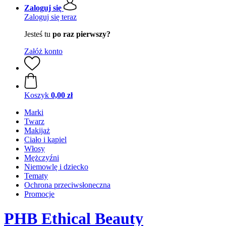
Zaloguj się
Zaloguj się teraz
Jesteś tu
po raz pierwszy?
Załóż konto
Koszyk
0,00 zł
Marki
Twarz
Makijaż
Ciało i kąpiel
Włosy
Mężczyźni
Niemowlę i dziecko
Tematy
Ochrona przeciwsłoneczna
Promocje
PHB Ethical Beauty