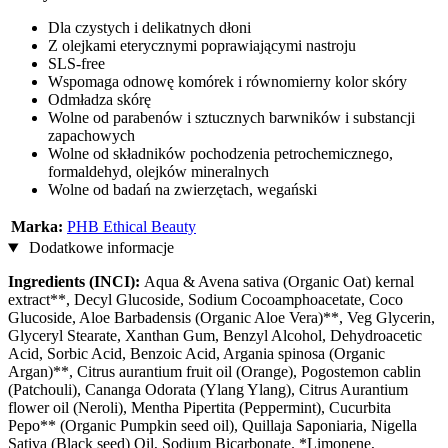
Dla czystych i delikatnych dłoni
Z olejkami eterycznymi poprawiającymi nastroju
SLS-free
Wspomaga odnowę komórek i równomierny kolor skóry
Odmładza skórę
Wolne od parabenów i sztucznych barwników i substancji
zapachowych
Wolne od składników pochodzenia petrochemicznego,
formaldehyd, olejków mineralnych
Wolne od badań na zwierzętach, wegański
Marka:
PHB Ethical Beauty
Dodatkowe informacje
Ingredients (INCI):
Aqua & Avena sativa (Organic Oat) kernal
extract**, Decyl Glucoside, Sodium Cocoamphoacetate, Coco
Glucoside, Aloe Barbadensis (Organic Aloe Vera)**, Veg Glycerin,
Glyceryl Stearate, Xanthan Gum, Benzyl Alcohol, Dehydroacetic
Acid, Sorbic Acid, Benzoic Acid, Argania spinosa (Organic
Argan)**, Citrus aurantium fruit oil (Orange), Pogostemon cablin
(Patchouli), Cananga Odorata (Ylang Ylang), Citrus Aurantium
flower oil (Neroli), Mentha Pipertita (Peppermint), Cucurbita
Pepo** (Organic Pumpkin seed oil), Quillaja Saponiaria, Nigella
Sativa (Black seed) Oil, Sodium Bicarbonate. *Limonene,