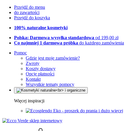
Przejdź do menu
do zawartości
Przejdź do koszyka
100% naturalne kosmetyki
Polska: Darmowa wysyłka standardowa
od 199,00 zł
Co najmniej 1 darmowa próbka
do każdego zamówienia
Pomoc
Gdzie jest moje zamówienie?
Zwroty
Koszty dostawy
Opcje płatności
Kontakt
Wszystkie tematy pomocy
Więcej inspiracji
Eko - proszek do prania i dużo więcej