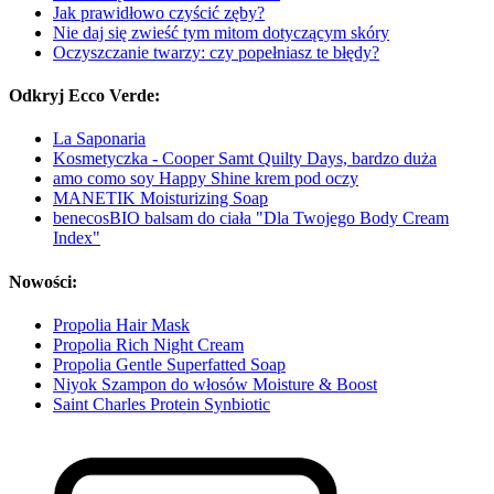
Jak prawidłowo czyścić zęby?
Nie daj się zwieść tym mitom dotyczącym skóry
Oczyszczanie twarzy: czy popełniasz te błędy?
Odkryj Ecco Verde:
La Saponaria
Kosmetyczka - Cooper Samt Quilty Days, bardzo duża
amo como soy Happy Shine krem pod oczy
MANETIK Moisturizing Soap
benecosBIO balsam do ciała "Dla Twojego Body Cream
Index"
Nowości:
Propolia Hair Mask
Propolia Rich Night Cream
Propolia Gentle Superfatted Soap
Niyok Szampon do włosów Moisture & Boost
Saint Charles Protein Synbiotic