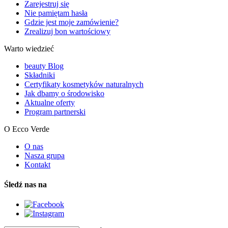
Zarejestruj się
Nie pamiętam hasła
Gdzie jest moje zamówienie?
Zrealizuj bon wartościowy
Warto wiedzieć
beauty Blog
Składniki
Certyfikaty kosmetyków naturalnych
Jak dbamy o środowisko
Aktualne oferty
Program partnerski
O Ecco Verde
O nas
Nasza grupa
Kontakt
Śledź nas na