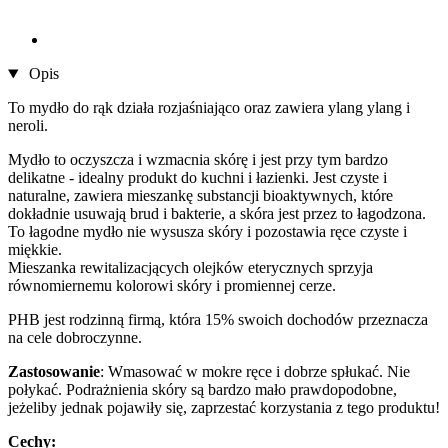
Opis
To mydło do rąk działa rozjaśniająco oraz zawiera ylang ylang i
neroli.
Mydło to oczyszcza i wzmacnia skórę i jest przy tym bardzo
delikatne - idealny produkt do kuchni i łazienki. Jest czyste i
naturalne, zawiera mieszankę substancji bioaktywnych, które
dokładnie usuwają brud i bakterie, a skóra jest przez to łagodzona.
To łagodne mydło nie wysusza skóry i pozostawia ręce czyste i
miękkie.
Mieszanka rewitalizacjących olejków eterycznych sprzyja
równomiernemu kolorowi skóry i promiennej cerze.
PHB jest rodzinną firmą, która 15% swoich dochodów przeznacza
na cele dobroczynne.
Zastosowanie
: Wmasować w mokre ręce i dobrze spłukać. Nie
połykać. Podrażnienia skóry są bardzo mało prawdopodobne,
jeżeliby jednak pojawiły się, zaprzestać korzystania z tego produktu!
Cechy: