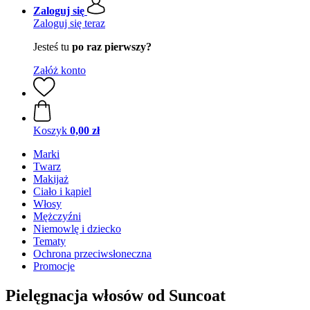
Zaloguj się
Zaloguj się teraz
Jesteś tu
po raz pierwszy?
Załóż konto
Koszyk
0,00 zł
Marki
Twarz
Makijaż
Ciało i kąpiel
Włosy
Mężczyźni
Niemowlę i dziecko
Tematy
Ochrona przeciwsłoneczna
Promocje
Pielęgnacja włosów od Suncoat