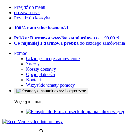
Przejdź do menu
do zawartości
Przejdź do koszyka
100% naturalne kosmetyki
Polska: Darmowa wysyłka standardowa
od 199,00 zł
Co najmniej 1 darmowa próbka
do każdego zamówienia
Pomoc
Gdzie jest moje zamówienie?
Zwroty
Koszty dostawy
Opcje płatności
Kontakt
Wszystkie tematy pomocy
Więcej inspiracji
Eko - proszek do prania i dużo więcej