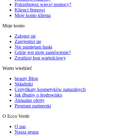
Potrzebujesz więcej pomocy?
Klienci firmowi
Moje konto klienta
Moje konto
Zaloguj się
Zarejestruj się
Nie pamiętam hasła
Gdzie jest moje zamówienie?
Zrealizuj bon wartościowy
Warto wiedzieć
beauty Blog
Składniki
Certyfikaty kosmetyków naturalnych
Jak dbamy o środowisko
Aktualne oferty
Program partnerski
O Ecco Verde
O nas
Nasza grupa