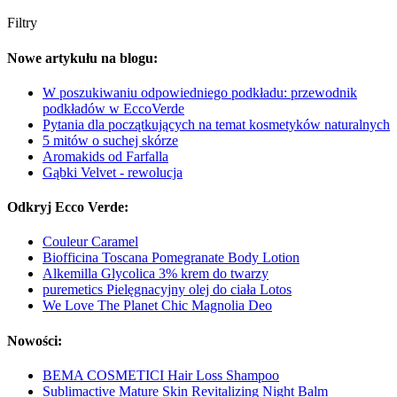
Filtry
Nowe artykułu na blogu:
W poszukiwaniu odpowiedniego podkładu: przewodnik
podkładów w EccoVerde
Pytania dla początkujących na temat kosmetyków naturalnych
5 mitów o suchej skórze
Aromakids od Farfalla
Gąbki Velvet - rewolucja
Odkryj Ecco Verde:
Couleur Caramel
Biofficina Toscana Pomegranate Body Lotion
Alkemilla Glycolica 3% krem do twarzy
puremetics Pielęgnacyjny olej do ciała Lotos
We Love The Planet Chic Magnolia Deo
Nowości:
BEMA COSMETICI Hair Loss Shampoo
Sublimactive Mature Skin Revitalizing Night Balm