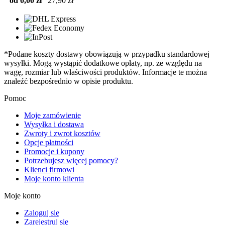
od 0,00 zł
27,90 zł
*Podane koszty dostawy obowiązują w przypadku standardowej
wysyłki. Mogą wystąpić dodatkowe opłaty, np. ze względu na
wagę, rozmiar lub właściwości produktów. Informacje te można
znaleźć bezpośrednio w opisie produktu.
Pomoc
Moje zamówienie
Wysyłka i dostawa
Zwroty i zwrot kosztów
Opcje płatności
Promocje i kupony
Potrzebujesz więcej pomocy?
Klienci firmowi
Moje konto klienta
Moje konto
Zaloguj się
Zarejestruj się