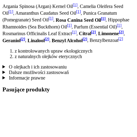
[1]
Argania Spinosa (Argan) Kernel Oil
, Camelia Oleifera Seed
[1]
[1]
Oil
, Amaranthus Caudatus Seed Oil
, Punica Granatum
[1]
[1]
(Pomegranate) Seed Oil
,
Rosa Canina Seed Oil
, Hippophae
[1]
[1]
Rhamnoides (Sea Buckthorn) Oil
, Parfum (Essential Oil)
,
[1]
[2]
[2]
Rosmarinus Officinalis Leaf Extract
,
Citral
,
Limonene
,
[2]
[2]
[2]
[2]
Geraniol
,
Linalool
,
Benzyl Alcohol
, Benzylbenzoat
z kontrolowanych upraw ekologicznych
z naturalnych olejków eterycznych
O olejkach i ich zastosowaniu
Dalsze możliwości zastosowań
Informacje prawne
Pasujące produkty