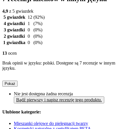
4,9
z 5 gwiazdek
5 gwiazdek
12
(92%)
4 gwiazdki
1
(7%)
3 gwiazdki
0
(0%)
2 gwiazdki
0
(0%)
1 gwiazdka
0
(0%)
13
ocen
Brak opinii w języku: polski. Dostępne są 7 recenzje w innym
języku.
Pokaż
Nie jest dostępna żadna recenzja
Bądź pierwszy i napisz recenzję tego produktu.
Ulubione kategorie:
Mieszanki olejowe do pielęgnacji twarzy
Kosmetyki naturalne z certyfikatem PETA