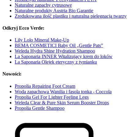
Naturalne zapachy cytrusowe
Naturalne produkty Austria Bio Garantie
Zredukowana ilość plastiku i naturalna pielęgnacja twarzy
Odkryj Ecco Verde:
Lily Lolo Mineral Make-Up
BEMA COSMETICI Baby Oil „Gentle Pats”
Weleda Hydra Shine Hydration Shampoo
La Saponaria INNER Witalizujący krem do loków
La Saponaria Olejek eteryczny z tymianku
Nowości:
Propolia Repairing Foot Cream
Woda zapachowa Wanilia i fasola tonka - Coccola
Propolia Gel For Lighter Feeling Legs
Weleda Clear & Pure Skin Serum Booster Drops
Propolia Gentle Shampoo