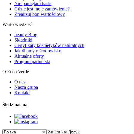
Nie pamiętam hasła
Gdzie jest moje zamówienie?
Zrealizuj bon wartościowy
Warto wiedzieć
beauty Blog
Składniki
Certyfikaty kosmetyków naturalnych
Jak dbamy o środowisko
Aktualne oferty
Program partnerski
O Ecco Verde
O nas
Nasza grupa
Kontakt
Śledź nas na
Zmień kraj/język