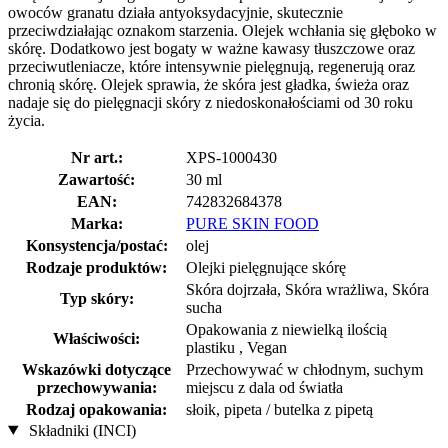
owoców granatu działa antyoksydacyjnie, skutecznie
przeciwdziałając oznakom starzenia. Olejek wchłania się głęboko w
skórę. Dodatkowo jest bogaty w ważne kawasy tłuszczowe oraz
przeciwutleniacze, które intensywnie pielęgnują, regenerują oraz
chronią skórę. Olejek sprawia, że skóra jest gładka, świeża oraz
nadaje się do pielęgnacji skóry z niedoskonałościami od 30 roku
życia.
Nr art.:
XPS-1000430
Zawartość:
30 ml
EAN:
742832684378
Marka:
PURE SKIN FOOD
Konsystencja/postać:
olej
Rodzaje produktów:
Olejki pielęgnujące skórę
Skóra dojrzała, Skóra wrażliwa, Skóra
Typ skóry:
sucha
Opakowania z niewielką ilością
Właściwości:
plastiku , Vegan
Wskazówki dotyczące
Przechowywać w chłodnym, suchym
przechowywania:
miejscu z dala od światła
Rodzaj opakowania:
słoik, pipeta / butelka z pipetą
Składniki (INCI)