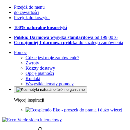
Przejdź do menu
do zawartości
Przejdź do koszyka
100% naturalne kosmetyki
Polska: Darmowa wysyłka standardowa
od 199,00 zł
Co najmniej 1 darmowa próbka
do każdego zamówienia
Pomoc
Gdzie jest moje zamówienie?
Zwroty
Koszty dostawy
Opcje płatności
Kontakt
Wszystkie tematy pomocy
Więcej inspiracji
Eko - proszek do prania i dużo więcej