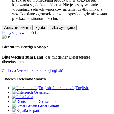
przykład do gromadzenia produktów w koszyku lub
logowania się do konta klienta. Nie jesteśmy w stanie
wyciągnąć żadnych wniosków na temat użytkownika, a
wszelkie dane zgromadzone w ten sposób nigdy nie zostaną
przekazane stronom trzecim.
Zapisz ustawienia
Zgoda
Tylko wymagane
Polityka prywatności
Bist du im richtigen Shop?
Bitte wechsle zum Land
, das mit deiner Lieferadresse
übereinstimmt.
Zu Ecco Verde International (English)
Anderes Lieferland wählen
International (English)
Österreich
Italia
Deutschland
Great Britain
España