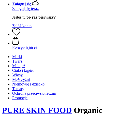
Zaloguj się
Zaloguj się teraz
Jesteś tu
po raz pierwszy?
Załóż konto
Koszyk
0,00 zł
Marki
Twarz
Makijaż
Ciało i kąpiel
Włosy
Mężczyźni
Niemowlę i dziecko
Tematy
Ochrona przeciwsłoneczna
Promocje
PURE SKIN FOOD
Organic