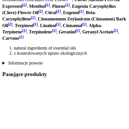
[2]
[1]
[1]
Expressed
,
Menthol
,
Pinene
,
Eugenia Caryophyllus
[2]
[1]
[1]
(Clove) Flower Oil
,
Citral
,
Eugenol
,
Beta-
[1]
Caryophyllene
,
Cinnamomum Zeylanicum (Cinnamon) Bark
[2]
[1]
[1]
[1]
Oil
,
Terpineol
,
Linalool
,
Cinnamal
,
Alpha-
[1]
[1]
[1]
[1]
Terpinene
,
Terpinolene
,
Geraniol
,
Geranyl Acetate
,
[1]
Carvone
natural ingredients of essential oils
z kontrolowanych upraw ekologicznych
Informacje prawne
Pasujące produkty