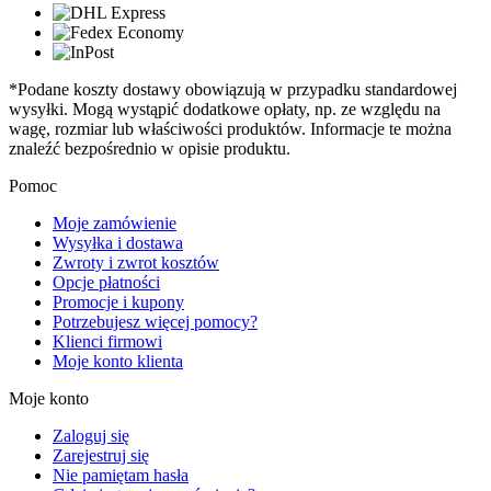
*Podane koszty dostawy obowiązują w przypadku standardowej
wysyłki. Mogą wystąpić dodatkowe opłaty, np. ze względu na
wagę, rozmiar lub właściwości produktów. Informacje te można
znaleźć bezpośrednio w opisie produktu.
Pomoc
Moje zamówienie
Wysyłka i dostawa
Zwroty i zwrot kosztów
Opcje płatności
Promocje i kupony
Potrzebujesz więcej pomocy?
Klienci firmowi
Moje konto klienta
Moje konto
Zaloguj się
Zarejestruj się
Nie pamiętam hasła