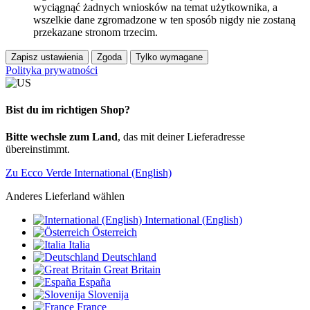
wyciągnąć żadnych wniosków na temat użytkownika, a
wszelkie dane zgromadzone w ten sposób nigdy nie zostaną
przekazane stronom trzecim.
Zapisz ustawienia
Zgoda
Tylko wymagane
Polityka prywatności
Bist du im richtigen Shop?
Bitte wechsle zum Land
, das mit deiner Lieferadresse
übereinstimmt.
Zu Ecco Verde International (English)
Anderes Lieferland wählen
International (English)
Österreich
Italia
Deutschland
Great Britain
España
Slovenija
France