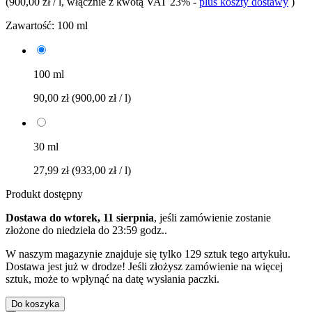
(
900,00 zł / l
, włącznie z kwotą VAT 23%
-
plus koszty dostawy
)
Zawartość:
100 ml
100 ml
90,00 zł
(900,00 zł / l)
30 ml
27,99 zł
(933,00 zł / l)
Produkt dostępny
Dostawa do wtorek, 11 sierpnia
, jeśli zamówienie zostanie
złożone do
niedziela do 23:59 godz.
.
W naszym magazynie znajduje się tylko 129 sztuk tego artykułu.
Dostawa jest już w drodze! Jeśli złożysz zamówienie na więcej
sztuk, może to wpłynąć na datę wysłania paczki.
Do koszyka