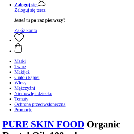
Zaloguj się
Zaloguj się teraz
Jesteś tu
po raz pierwszy?
Załóż konto
Marki
Twarz
Makijaż
Ciało i kąpiel
Włosy
Mężczyźni
Niemowlę i dziecko
Tematy
Ochrona przeciwsłoneczna
Promocje
PURE SKIN FOOD
Organic