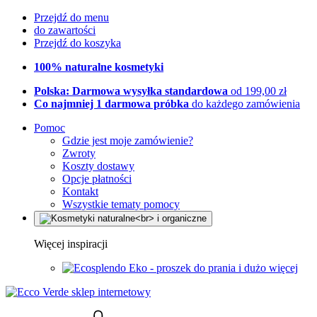
Przejdź do menu
do zawartości
Przejdź do koszyka
100% naturalne kosmetyki
Polska: Darmowa wysyłka standardowa
od 199,00 zł
Co najmniej 1 darmowa próbka
do każdego zamówienia
Pomoc
Gdzie jest moje zamówienie?
Zwroty
Koszty dostawy
Opcje płatności
Kontakt
Wszystkie tematy pomocy
Więcej inspiracji
Eko - proszek do prania i dużo więcej