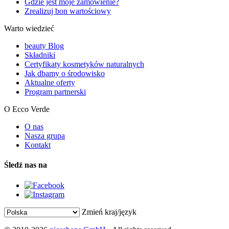
Gdzie jest moje zamówienie?
Zrealizuj bon wartościowy
Warto wiedzieć
beauty Blog
Składniki
Certyfikaty kosmetyków naturalnych
Jak dbamy o środowisko
Aktualne oferty
Program partnerski
O Ecco Verde
O nas
Nasza grupa
Kontakt
Śledź nas na
Zmień kraj/język