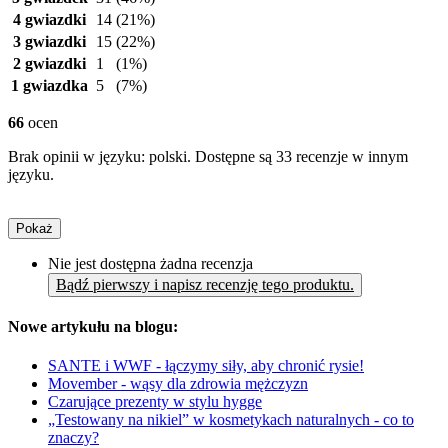
4 gwiazdki
14
(21%)
3 gwiazdki
15
(22%)
2 gwiazdki
1
(1%)
1 gwiazdka
5
(7%)
66
ocen
Brak opinii w języku: polski. Dostępne są 33 recenzje w innym
języku.
Pokaż
Nie jest dostępna żadna recenzja
Bądź pierwszy i napisz recenzję tego produktu.
Nowe artykułu na blogu:
SANTE i WWF - łączymy siły, aby chronić rysie!
Movember - wąsy dla zdrowia mężczyzn
Czarujące prezenty w stylu hygge
„Testowany na nikiel” w kosmetykach naturalnych - co to
znaczy?