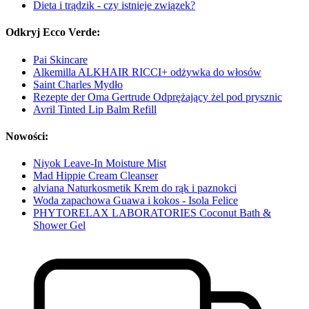
Dieta i trądzik - czy istnieje związek?
Odkryj Ecco Verde:
Pai Skincare
Alkemilla ALKHAIR RICCI+ odżywka do włosów
Saint Charles Mydło
Rezepte der Oma Gertrude Odprężający żel pod prysznic
Avril Tinted Lip Balm Refill
Nowości:
Niyok Leave-In Moisture Mist
Mad Hippie Cream Cleanser
alviana Naturkosmetik Krem do rąk i paznokci
Woda zapachowa Guawa i kokos - Isola Felice
PHYTORELAX LABORATORIES Coconut Bath &
Shower Gel