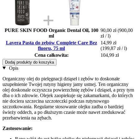
PURE SKIN FOOD Organic Dental Oil, 100
90,00 zł
(900,00
ml
zł / l)
Lavera Pasta do zębów Complete Care Bez
14,99 zł
fluoru, 75 ml
(199,87 zł / l)
Cena całkowita:
104,99 zł
Dodaj produkty do koszyka
Opis
Organiczny olej do pielęgnacji dziąseł i zębów to doskonałe
uzupełnienie Twojej rutyny higieny jamy ustnej. Ten organiczny
olej doskonale oczyszcza powierzchnię zębów i dziąseł, a przy tym
dba o ich zdrowie. Olejek zaopiekuje się zakamarkami, do których
nie dociera szczecina szczoteczki podczas rutynowego
szczotkowania. Regularne stosowanie olejku zadba o bardziej
świeży oddech, a po dłuższym czasie może nawet zredukować
przebarwienia na zębach.
Zastosowanie:
Rano włóż do ust łyżkę olejku do pielęgnacji dziąseł i zębów,