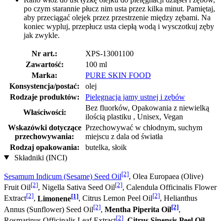
po czym starannie płucz nim usta przez kilka minut. Pamiętaj,
aby przeciągać olejek przez przestrzenie między zębami. Na
koniec wypluj, przepłucz usta ciepłą wodą i wysczotkuj zęby
jak zwykle.
Nr art.:
XPS-13001100
Zawartość:
100 ml
Marka:
PURE SKIN FOOD
Konsystencja/postać:
olej
Rodzaje produktów:
Pielęgnacja jamy ustnej i zębów
Bez fluorków, Opakowania z niewielką
Właściwości:
ilością plastiku , Unisex, Vegan
Wskazówki dotyczące
Przechowywać w chłodnym, suchym
przechowywania:
miejscu z dala od światła
Rodzaj opakowania:
butelka, słoik
Składniki (INCI)
[2]
Sesamum Indicum (Sesame) Seed Oil
, Olea Europaea (Olive)
[2]
[2]
Fruit Oil
, Nigella Sativa Seed Oil
, Calendula Officinalis Flower
[2]
[1]
[2]
Extract
,
Limonene
, Citrus Lemon Peel Oil
, Helianthus
[2]
[2]
Annus (Sunflower) Seed Oil
,
Mentha Piperita Oil
,
[2]
Rosmarinus Officinalis Leaf Extract
,
Citrus Sinensis Peel Oil