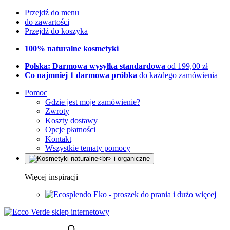
Przejdź do menu
do zawartości
Przejdź do koszyka
100% naturalne kosmetyki
Polska: Darmowa wysyłka standardowa
od 199,00 zł
Co najmniej 1 darmowa próbka
do każdego zamówienia
Pomoc
Gdzie jest moje zamówienie?
Zwroty
Koszty dostawy
Opcje płatności
Kontakt
Wszystkie tematy pomocy
Więcej inspiracji
Eko - proszek do prania i dużo więcej