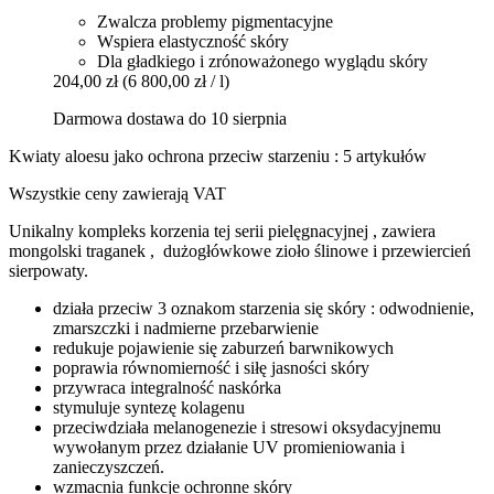
Zwalcza problemy pigmentacyjne
Wspiera elastyczność skóry
Dla gładkiego i zrónoważonego wyglądu skóry
204,00 zł
(6 800,00 zł / l)
Darmowa dostawa do 10 sierpnia
Kwiaty aloesu jako ochrona przeciw starzeniu : 5 artykułów
Wszystkie ceny zawierają VAT
Unikalny kompleks korzenia tej serii pielęgnacyjnej , zawiera
mongolski traganek , dużogłówkowe zioło ślinowe i przewiercień
sierpowaty.
działa przeciw 3 oznakom starzenia się skóry : odwodnienie,
zmarszczki i nadmierne przebarwienie
redukuje pojawienie się zaburzeń barwnikowych
poprawia równomierność i siłę jasności skóry
przywraca integralność naskórka
stymuluje syntezę kolagenu
przeciwdziała melanogenezie i stresowi oksydacyjnemu
wywołanym przez działanie UV promieniowania i
zanieczyszczeń.
wzmacnia funkcje ochronne skóry