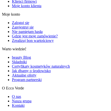
Klienci firmowi
Moje konto klienta
Moje konto
Zaloguj się
Zarejestruj się
Nie pamiętam hasła
Gdzie jest moje zamówienie?
Zrealizuj bon wartościowy
Warto wiedzieć
beauty Blog
Składniki
Certyfikaty kosmetyków naturalnych
Jak dbamy o środowisko
Aktualne oferty
Program partnerski
O Ecco Verde
O nas
Nasza grupa
Kontakt