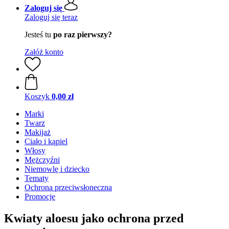
Zaloguj się
Zaloguj się teraz
Jesteś tu
po raz pierwszy?
Załóż konto
Koszyk
0,00 zł
Marki
Twarz
Makijaż
Ciało i kąpiel
Włosy
Mężczyźni
Niemowlę i dziecko
Tematy
Ochrona przeciwsłoneczna
Promocje
Kwiaty aloesu jako ochrona przed