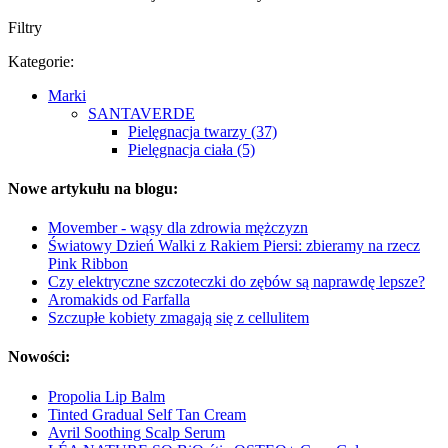
Filtry
Kategorie:
Marki
SANTAVERDE
Pielęgnacja twarzy (37)
Pielęgnacja ciała (5)
Nowe artykułu na blogu:
Movember - wąsy dla zdrowia mężczyzn
Światowy Dzień Walki z Rakiem Piersi: zbieramy na rzecz
Pink Ribbon
Czy elektryczne szczoteczki do zębów są naprawdę lepsze?
Aromakids od Farfalla
Szczupłe kobiety zmagają się z cellulitem
Nowości:
Propolia Lip Balm
Tinted Gradual Self Tan Cream
Avril Soothing Scalp Serum