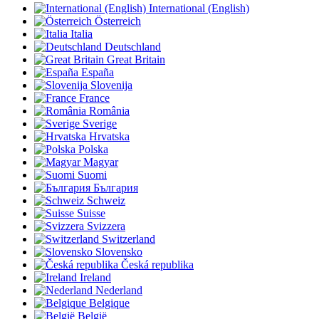
International (English)
Österreich
Italia
Deutschland
Great Britain
España
Slovenija
France
România
Sverige
Hrvatska
Polska
Magyar
Suomi
България
Schweiz
Suisse
Svizzera
Switzerland
Slovensko
Česká republika
Ireland
Nederland
Belgique
België