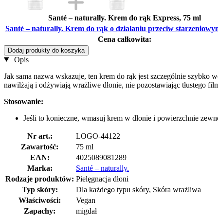
Santé – naturally. Krem do rąk Express, 75 ml
Santé – naturally. Krem do rąk o działaniu przeciw starzeniowy
Cena całkowita:
Dodaj produkty do koszyka
Opis
Jak sama nazwa wskazuje, ten krem ​​do rąk jest szczególnie szybko w
nawilżają i odżywiają wrażliwe dłonie, nie pozostawiając tłustego fi
Stosowanie:
Jeśli to konieczne, wmasuj krem ​​w dłonie i powierzchnie zewn
Nr art.:
LOGO-44122
Zawartość:
75 ml
EAN:
4025089081289
Marka:
Santé – naturally.
Rodzaje produktów:
Pielęgnacja dłoni
Typ skóry:
Dla każdego typu skóry, Skóra wrażliwa
Właściwości:
Vegan
Zapachy:
migdał