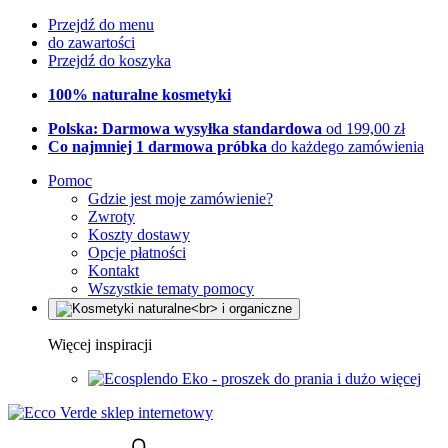
Przejdź do menu
do zawartości
Przejdź do koszyka
100% naturalne kosmetyki
Polska: Darmowa wysyłka standardowa
od 199,00 zł
Co najmniej 1 darmowa próbka
do każdego zamówienia
Pomoc
Gdzie jest moje zamówienie?
Zwroty
Koszty dostawy
Opcje płatności
Kontakt
Wszystkie tematy pomocy
Więcej inspiracji
Eko - proszek do prania i dużo więcej