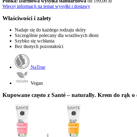
Polska: Darmowa wysyłka standardowa
od 199,00 zł
Więcej informacji na temat wysyłki i dostawy
Właściwości i zalety
Nadaje się do każdego rodzaju skóry
Szczególnie polecany dla wrażliwych dłoni
Szybko się wchłania
Bez tłustych pozostałości
NaTrue
Vegan
Kupowane często z Santé – naturally. Krem do rąk o 