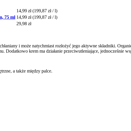
14,99 zł
(199,87 zł / l)
m, 75 ml
14,99 zł
(199,87 zł / l)
29,98 zł
chłaniany i może natychmiast rozłożyć jego aktywne składniki. Organicz
lmu. Dodatkowo krem ​​ma działanie przeciwutleniające, jednocześnie w
ętrzne, a także między palce.