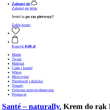
Zaloguj się
Zaloguj się teraz
Jesteś tu
po raz pierwszy?
Załóż konto
Koszyk
0,00 zł
Marki
Twarz
Makijaż
Ciało i kąpiel
Włosy
Mężczyźni
Niemowlę i dziecko
Tematy
Ochrona przeciwsłoneczna
Promocje
Santé – naturally.
Krem do rąk E