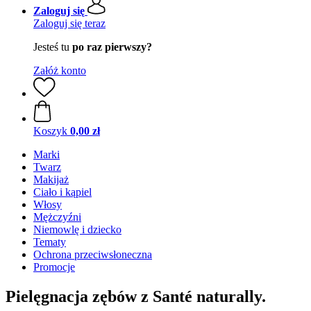
Zaloguj się
Zaloguj się teraz
Jesteś tu
po raz pierwszy?
Załóż konto
Koszyk
0,00 zł
Marki
Twarz
Makijaż
Ciało i kąpiel
Włosy
Mężczyźni
Niemowlę i dziecko
Tematy
Ochrona przeciwsłoneczna
Promocje
Pielęgnacja zębów z Santé naturally.