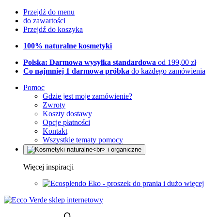
Przejdź do menu
do zawartości
Przejdź do koszyka
100% naturalne kosmetyki
Polska: Darmowa wysyłka standardowa
od 199,00 zł
Co najmniej 1 darmowa próbka
do każdego zamówienia
Pomoc
Gdzie jest moje zamówienie?
Zwroty
Koszty dostawy
Opcje płatności
Kontakt
Wszystkie tematy pomocy
Więcej inspiracji
Eko - proszek do prania i dużo więcej