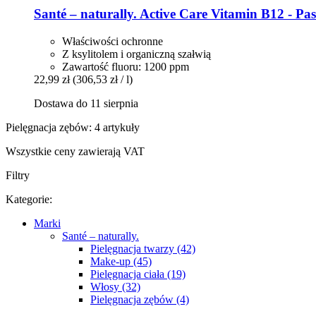
Santé – naturally.
Active Care Vitamin B12 -​ Pa
Właściwości ochronne
Z ksylitolem i organiczną szałwią
Zawartość fluoru: 1200 ppm
22,99 zł
(306,53 zł / l)
Dostawa do 11 sierpnia
Pielęgnacja zębów: 4 artykuły
Wszystkie ceny zawierają VAT
Filtry
Kategorie:
Marki
Santé – naturally.
Pielęgnacja twarzy (42)
Make-up (45)
Pielęgnacja ciała (19)
Włosy (32)
Pielęgnacja zębów (4)