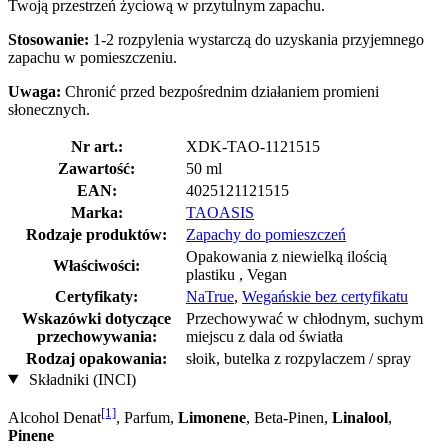
Twoją przestrzeń życiową w przytulnym zapachu.
Stosowanie:
1-2 rozpylenia wystarczą do uzyskania przyjemnego
zapachu w pomieszczeniu.
Uwaga:
Chronić przed bezpośrednim działaniem promieni
słonecznych.
Nr art.:
XDK-TAO-1121515
Zawartość:
50 ml
EAN:
4025121121515
Marka:
TAOASIS
Rodzaje produktów:
Zapachy do pomieszczeń
Opakowania z niewielką ilością
Właściwości:
plastiku , Vegan
Certyfikaty:
NaTrue
,
Wegańskie bez certyfikatu
Wskazówki dotyczące
Przechowywać w chłodnym, suchym
przechowywania:
miejscu z dala od światła
Rodzaj opakowania:
słoik, butelka z rozpylaczem / spray
Składniki (INCI)
[1]
Alcohol Denat
, Parfum,
Limonene
, Beta-Pinen,
Linalool
,
Pinene