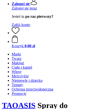
Zaloguj się
Zaloguj się teraz
Jesteś tu
po raz pierwszy?
Załóż konto
Koszyk
0,00 zł
Marki
Twarz
Makijaż
Ciało i kąpiel
Włosy
Mężczyźni
Niemowlę i dziecko
Tematy
Ochrona przeciwsłoneczna
Promocje
TAOASIS
Spray do