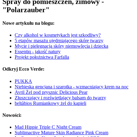
Spray do pomieszczeń, zimowy -
"Polarzauber"
Nowe artykułu na blogu:
Czy alkohol w kosmetykach jest szkodliwy?
5 etapów masażu ujędrniającego skórę twarzy
Mycie i pielęgnacja skóry niemowlęcia i dziecka
Essentiq - jakość natury
Projekt położnictwa Farfalla
Odkryj Ecco Verde:
PUKKA
Niebieska gencjana i szarotka - wzmacniający krem na noc
Avril Żel pod prysznic Delicious Pear
Złuszczający i rozświetlający balsam do twarzy
beltàbios Rumiankowy żel do kąpieli
Nowości:
Mad Hippie Triple C Night Cream
Sublimactive Mature Skin Radiance Pink Cream