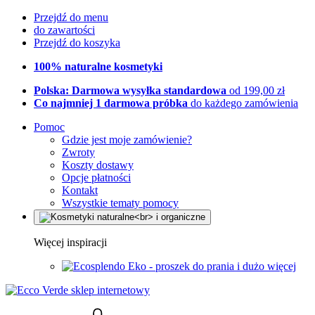
Przejdź do menu
do zawartości
Przejdź do koszyka
100% naturalne kosmetyki
Polska: Darmowa wysyłka standardowa
od 199,00 zł
Co najmniej 1 darmowa próbka
do każdego zamówienia
Pomoc
Gdzie jest moje zamówienie?
Zwroty
Koszty dostawy
Opcje płatności
Kontakt
Wszystkie tematy pomocy
Więcej inspiracji
Eko - proszek do prania i dużo więcej