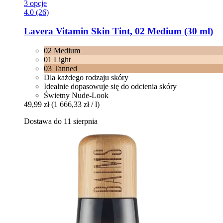
3 opcje
4.0 (26)
Lavera
Vitamin Skin Tint, 02 Medium (30 ml)
02 Medium
01 Light
03 Tanned
Dla każdego rodzaju skóry
Idealnie dopasowuje się do odcienia skóry
Świetny Nude-Look
49,99 zł
(1 666,33 zł / l)
Dostawa do 11 sierpnia