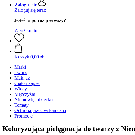
Zaloguj się
Zaloguj się teraz
Jesteś tu
po raz pierwszy?
Załóż konto
Koszyk
0,00 zł
Marki
Twarz
Makijaż
Ciało i kąpiel
Włosy
Mężczyźni
Niemowlę i dziecko
Tematy
Ochrona przeciwsłoneczna
Promocje
Koloryzująca pielęgnacja do twarzy z Nie