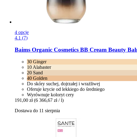
4 opcje
4.1 (7)
Baims Organic Cosmetics
BB Cream Beauty Balm
30 Ginger
10 Alabaster
20 Sand
40 Golden
Do skóry suchej, dojrzałej i wrażliwej
Oferuje krycie od lekkiego do średniego
Wyrównuje koloryt cery
191,00 zł
(6 366,67 zł / l)
Dostawa do 11 sierpnia