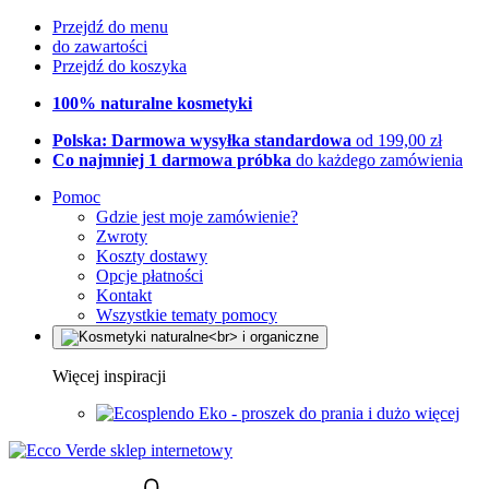
Przejdź do menu
do zawartości
Przejdź do koszyka
100% naturalne kosmetyki
Polska: Darmowa wysyłka standardowa
od 199,00 zł
Co najmniej 1 darmowa próbka
do każdego zamówienia
Pomoc
Gdzie jest moje zamówienie?
Zwroty
Koszty dostawy
Opcje płatności
Kontakt
Wszystkie tematy pomocy
Więcej inspiracji
Eko - proszek do prania i dużo więcej