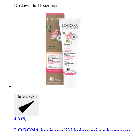
Dostawa do 11 sierpnia
Do koszyka
4.8 (6)
LOGONA
[moisture lift] koloryzujący krem nawi